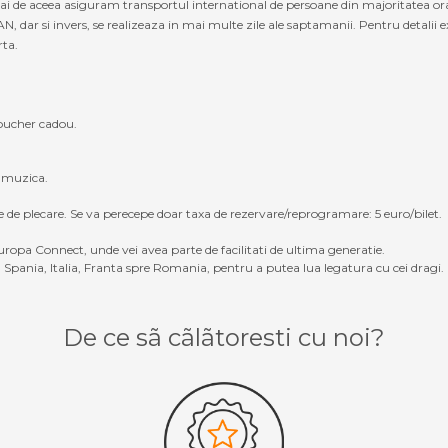
mai de aceea asiguram transportul international de persoane din majoritatea ora
r si invers, se realizeaza in mai multe zile ale saptamanii. Pentru detalii exa
rta.
oucher cadou.
, muzica.
e de plecare. Se va perecepe doar taxa de rezervare/reprogramare: 5 euro/bilet.
ropa Connect, unde vei avea parte de facilitati de ultima generatie.
Spania, Italia, Franta spre Romania, pentru a putea lua legatura cu cei dragi.
De ce sã cãlãtoresti cu noi?