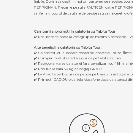
fiabile. Dorim sa gasiti in noi un partener de nadejde, toc
PERPIGNAN. Plecarile pe ruta FALTICENI catre PERPIGNAN, da
tarife in motorul de cautare de pe site sau sa ne cereti o ofe
Campanii si promotii la calatoria cu Tabita Tour
✔️ Reducere de pana la 25€/grup de minim 5 persoane + v
Alte beneficii la calatoria cu Tabita Tour:
✔️ Calatoresti cu autocare moderne, dotate cu prize, filme
✔️ Cumperi biletul rapid si sigur de pe tabitatour.ro.
✔️ Reprogramarea calatoriei fara penalizari, cu 48h inaint
✔️ Poti lua la cala 50 kg de bagaj GRATIS.
✔️ La Arad te vei bucura de pauza pe traseu in autogara Eu
✔️ Primesti CADOU o cartela Vodafone daca calatoresti din 