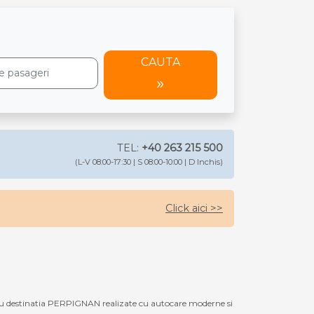
CAUTA
TEL:
+40 263 215 500
(L-V 08:00-17:30 | S 08:00-10:00 | D Inchis)
Click aici >>
cu destinatia PERPIGNAN realizate cu autocare moderne si