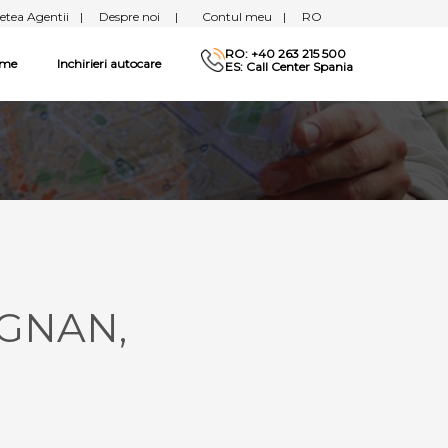
etea Agentii
|
Despre noi
|
Contul meu
|
RO
RO: +40 263 215 500
sme
Inchirieri autocare
ES: Call Center Spania
IGNAN,