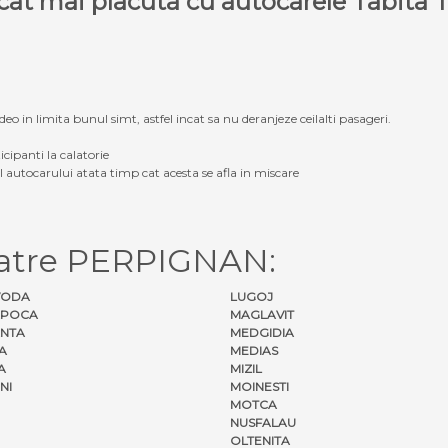
e cat mai placuta cu autocarele Tabit
eo in limita bunul simt, astfel incat sa nu deranjeze ceilalti pasageri.
icipanti la calatorie
ul autocarului atata timp cat acesta se afla in miscare
catre PERPIGNAN:
VODA
LUGOJ
APOCA
MAGLAVIT
NTA
MEDGIDIA
A
MEDIAS
A
MIZIL
NI
MOINESTI
MOTCA
NUSFALAU
OLTENITA