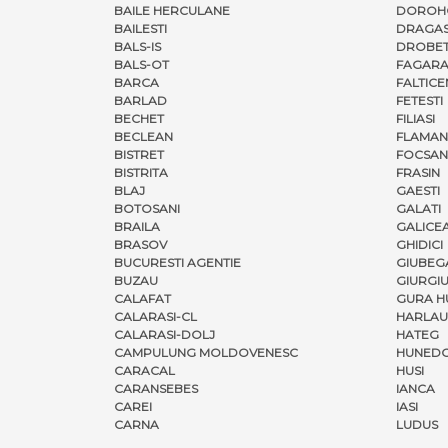
BAILE HERCULANE
DOROH
BAILESTI
DRAGAS
BALS-IS
DROBET
BALS-OT
FAGARA
BARCA
FALTICE
BARLAD
FETESTI
BECHET
FILIASI
BECLEAN
FLAMAN
BISTRET
FOCSAN
BISTRITA
FRASIN
BLAJ
GAESTI
BOTOSANI
GALATI
BRAILA
GALICE
BRASOV
GHIDICI
BUCURESTI AGENTIE
GIUBEG
BUZAU
GIURGI
CALAFAT
GURA H
CALARASI-CL
HARLAU
CALARASI-DOLJ
HATEG
CAMPULUNG MOLDOVENESC
HUNED
CARACAL
HUSI
CARANSEBES
IANCA
CAREI
IASI
CARNA
LUDUS