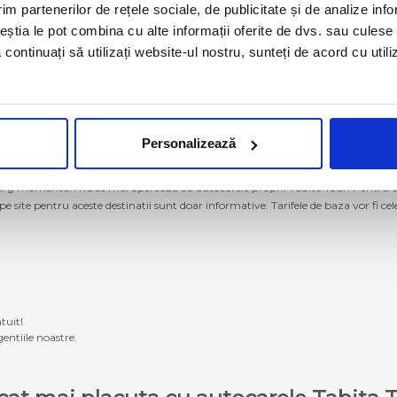
im partenerilor de rețele sociale, de publicitate și de analize info
ceștia le pot combina cu alte informații oferite de dvs. sau culese î
să continuați să utilizați website-ul nostru, sunteți de acord cu uti
Personalizează
g momentan nu se mai operează cu autocarele proprii Tabita Tour. Pentru a ach
 pe site pentru aceste destinatii sunt doar informative. Tarifele de baza vor fi ce
tuit!
entiile noastre.