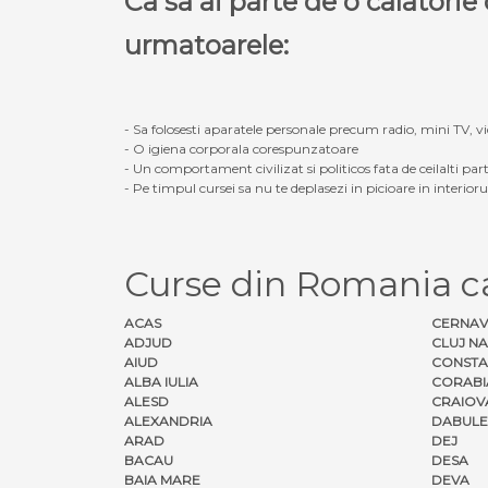
Ca sa ai parte de o calatori
urmatoarele:
- Sa folosesti aparatele personale precum radio, mini TV, vid
- O igiena corporala corespunzatoare
- Un comportament civilizat si politicos fata de ceilalti part
- Pe timpul cursei sa nu te deplasezi in picioare in interior
Curse din Romania 
ACAS
CERNA
ADJUD
CLUJ N
AIUD
CONSTA
ALBA IULIA
CORABI
ALESD
CRAIOV
ALEXANDRIA
DABULE
ARAD
DEJ
BACAU
DESA
BAIA MARE
DEVA