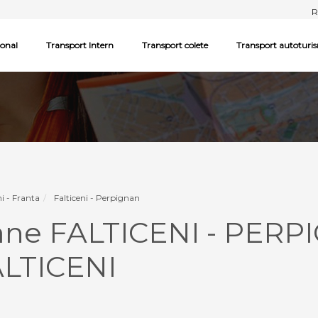
R
ional
Transport Intern
Transport colete
Transport autoturi
ni - Franta
Falticeni - Perpignan
ane FALTICENI - PERP
LTICENI