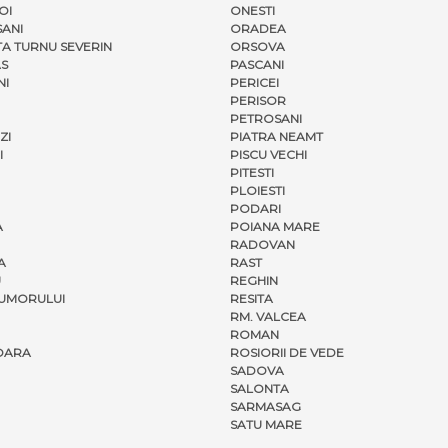
OI
ONESTI
ANI
ORADEA
A TURNU SEVERIN
ORSOVA
S
PASCANI
NI
PERICEI
PERISOR
PETROSANI
ZI
PIATRA NEAMT
I
PISCU VECHI
PITESTI
PLOIESTI
PODARI
A
POIANA MARE
RADOVAN
A
RAST
U
REGHIN
UMORULUI
RESITA
RM. VALCEA
ROMAN
OARA
ROSIORII DE VEDE
SADOVA
SALONTA
SARMASAG
SATU MARE