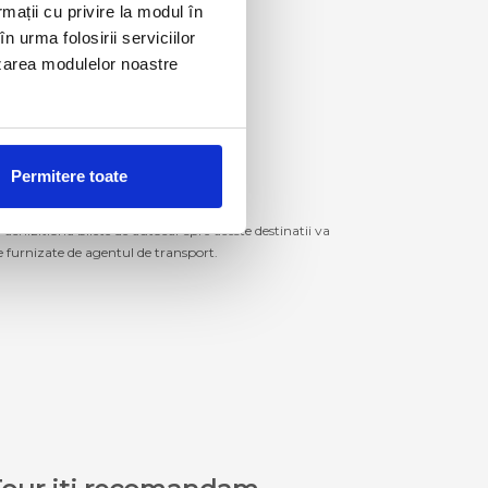
rmații cu privire la modul în
n urma folosirii serviciilor
lizarea modulelor noastre
Permitere toate
izitiona bilete de autocar spre aceste destinatii va
le furnizate de agentul de transport.