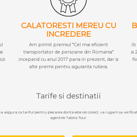
CALATORESTI MEREU CU
B
INCREDERE
ul
Am primit premiul "Cel mai eficient
It
ai
transportator de persoane din Romania"
si 
ezi
incepand cu anul 2017 pana in prezent, dar si
fi
alte premii pentru siguranta rutiera.
Tarife si destinatii
 va asigura ca tariful pentru plecarea dorita este cel corect, va rugam sa verifica
agentiile Tabita Tour.