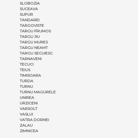
SLOBOZIA
SUCEAVA
SUPUR
TANDAREI
TARGOVISTE
TARGU FRUMOS
TARGU JIU
TARGU MURES
TARGU NEAMT
TARGU SECUIESC
TARNAVENI
TECUCI
TEIUS
TIMISOARA
TURDA
TURNU
TURNU MAGURELE
UNIREA
URZICENI
VARSOLT
VASLUI
VATRA DORNEI
ZALAU
ZIMNICEA