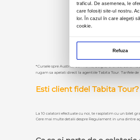
traficul. De asemenea, le ofer
care folosiți site-ul nostru. A
lor. În cazul în care alegeți 
cookie.
Refuza
*Cursele spre Austria, Germania, Belgia, Olanda, Luxembur
rugam sa apelati direct la agentiile Tabita Tour. Tarifele de
Esti client fidel Tabita Tour?
La 10 calatorii efectuate cu noi, te rasplatim cu un bilet gra
Cere mai multe detalii despre Regulament in una dintre ag