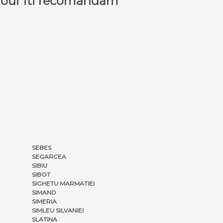
a Tour iti recomandam
SEBES
SEGARCEA
SIBIU
SIBOT
SIGHETU MARMATIEI
SIMAND
SIMERIA
SIMLEU SILVANIEI
SLATINA