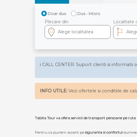
Doar dus
Dus - Intors
Plecare din
Localitate 
ℹ️ CALL CENTER: Suport clienti si informatii s
INFO UTILE:
Vezi ofertele si conditiile de ca
Tabita Tour va ofera servicii de transport persoane pe r
Pentru ca punem accent pe
siguranta si confortul
dumneav