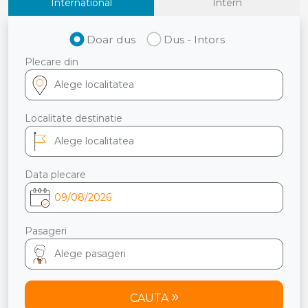
International
Intern
Doar dus
Dus - Intors
Plecare din
Localitate destinatie
Data plecare
Pasageri
CAUTA