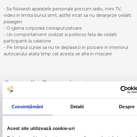
- Sa folosesti aparatele personale precum radio, mini TV,
video in limita bunul simt, astfel incat sa nu deranjeze ceilalti
pasageri.
- O igiena corporala corespunzatoare
- Un comportament civilizat si politicos fata de ceilalti
participanti la calatorie
- Pe timpul cursei sa nu te deplasezi in picioare in interiorul
autocarului atata timp cat acesta se afla in miscare
Curse din Romania catre
PERPIGNAN:
ACAS
LUGOJ
Consimțământ
Detalii
Despre
ADJUD
MAGLAVIT
AIUD
MEDGIDIA
ALBA IULIA
MEDIAS
ALESD
MIZIL
Acest site utilizează cookie-uri
ALEXANDRIA
MOINESTI