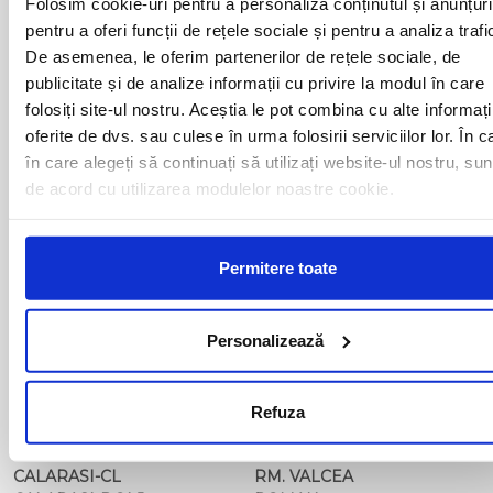
Folosim cookie-uri pentru a personaliza conținutul și anunțuri
ARAD
MOTCA
pentru a oferi funcții de rețele sociale și pentru a analiza trafi
BACAU
NUSFALAU
De asemenea, le oferim partenerilor de rețele sociale, de
BAIA MARE
OLTENITA
publicitate și de analize informații cu privire la modul în care
BAILE HERCULANE
ONESTI
BAILESTI
ORADEA
folosiți site-ul nostru. Aceștia le pot combina cu alte informați
BALS-IS
ORSOVA
oferite de dvs. sau culese în urma folosirii serviciilor lor. În c
BALS-OT
PASCANI
în care alegeți să continuați să utilizați website-ul nostru, sun
BARCA
PERICEI
de acord cu utilizarea modulelor noastre cookie.
BARLAD
PERISOR
BECHET
PETROSANI
BECLEAN
PIATRA NEAMT
BISTRET
Permitere toate
PISCU VECHI
BISTRITA
PITESTI
BLAJ
PLOIESTI
BOTOSANI
PODARI
Personalizează
BRAILA
POIANA MARE
BRASOV
RADOVAN
BUCURESTI AGENTIE
RAST
Refuza
BUZAU
REGHIN
CALAFAT
RESITA
CALARASI-CL
RM. VALCEA