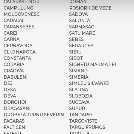
CALARASI-DOLJ
ROMAN
CAMPULUNG
ROSIORII DE VEDE
MOLDOVENESC
SADOVA
CARACAL
SALONTA
CARANSEBES
SARMASAG
CAREI
SATU MARE
CARNA
SEBES
CERNAVODA
SEGARCEA
CLUJ NAPOCA
SIBIU
CONSTANTA
SIBOT
CORABIA
SIGHETU MARMATIEI
CRAIOVA
SIMAND
DABULENI
SIMERIA
DEJ
SIMLEU SILVANIEI
DESA
SLATINA
DEVA
SLOBOZIA
DOROHOI
SUCEAVA
DRAGASANI
SUPUR
DROBETA TURNU SEVERIN
TANDAREI
FAGARAS
TARGOVISTE
FALTICENI
TARGU FRUMOS
FETESTI
TARGU JIU