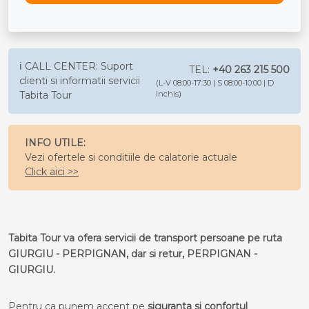
ℹ️ CALL CENTER: Suport
TEL:
+40 263 215 500
clienti si informatii servicii
(L-V 08:00-17:30 | S 08:00-10:00 | D
Tabita Tour
Inchis)
INFO UTILE:
Vezi ofertele si conditiile de calatorie actuale
Click aici >>
Tabita Tour va ofera servicii de transport persoane pe ruta
GIURGIU - PERPIGNAN, dar si retur, PERPIGNAN -
GIURGIU.
Pentru ca punem accent pe
siguranta si confortul