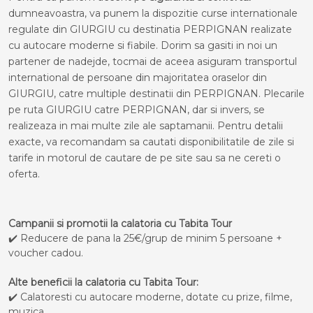
dumneavoastra, va punem la dispozitie curse internationale
regulate din GIURGIU cu destinatia PERPIGNAN realizate
cu autocare moderne si fiabile. Dorim sa gasiti in noi un
partener de nadejde, tocmai de aceea asiguram transportul
international de persoane din majoritatea oraselor din
GIURGIU, catre multiple destinatii din PERPIGNAN. Plecarile
pe ruta GIURGIU catre PERPIGNAN, dar si invers, se
realizeaza in mai multe zile ale saptamanii. Pentru detalii
exacte, va recomandam sa cautati disponibilitatile de zile si
tarife in motorul de cautare de pe site sau sa ne cereti o
oferta.
Campanii si promotii la calatoria cu Tabita Tour
✔️ Reducere de pana la 25€/grup de minim 5 persoane +
voucher cadou.
Alte beneficii la calatoria cu Tabita Tour:
✔️ Calatoresti cu autocare moderne, dotate cu prize, filme,
muzica.