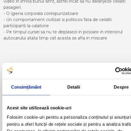
video in limita bunul simt, astfel incat sa nu deranjeze ceilalti
pasageri.
- O igiena corporala corespunzatoare
- Un comportament civilizat si politicos fata de ceilalti
participanti la calatorie
- Pe timpul cursei sa nu te deplasezi in picioare in interiorul
autocarului atata timp cat acesta se afla in miscare
Curse din Romania catre
BENIDORM:
ACAS
LUGOJ
Consimțământ
Detalii
Despre
ADJUD
MAGLAVIT
AIUD
MEDGIDIA
ALBA IULIA
MEDIAS
Acest site utilizează cookie-uri
ALESD
MIZIL
ALEXANDRIA
MOINESTI
Folosim cookie-uri pentru a personaliza conținutul și anunțuri
ARAD
MOTCA
pentru a oferi funcții de rețele sociale și pentru a analiza trafi
BACAU
NUSFALAU
De asemenea, le oferim partenerilor de rețele sociale, de