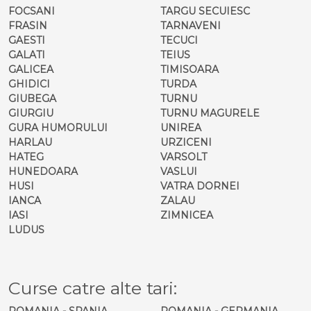
FOCSANI
TARGU SECUIESC
FRASIN
TARNAVENI
GAESTI
TECUCI
GALATI
TEIUS
GALICEA
TIMISOARA
GHIDICI
TURDA
GIUBEGA
TURNU
GIURGIU
TURNU MAGURELE
GURA HUMORULUI
UNIREA
HARLAU
URZICENI
HATEG
VARSOLT
HUNEDOARA
VASLUI
HUSI
VATRA DORNEI
IANCA
ZALAU
IASI
ZIMNICEA
LUDUS
Curse catre alte tari:
ROMANIA - SPANIA
ROMANIA - GERMANIA