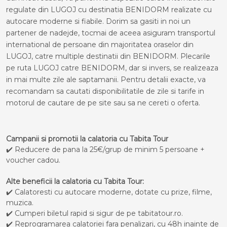
regulate din LUGOJ cu destinatia BENIDORM realizate cu
autocare moderne si fiabile. Dorim sa gasiti in noi un
partener de nadejde, tocmai de aceea asiguram transportul
international de persoane din majoritatea oraselor din
LUGOJ, catre multiple destinatii din BENIDORM. Plecarile
pe ruta LUGOJ catre BENIDORM, dar si invers, se realizeaza
in mai multe zile ale saptamanii. Pentru detalii exacte, va
recomandam sa cautati disponibilitatile de zile si tarife in
motorul de cautare de pe site sau sa ne cereti o oferta.
Campanii si promotii la calatoria cu Tabita Tour
✔️ Reducere de pana la 25€/grup de minim 5 persoane +
voucher cadou.
Alte beneficii la calatoria cu Tabita Tour:
✔️ Calatoresti cu autocare moderne, dotate cu prize, filme,
muzica.
✔️ Cumperi biletul rapid si sigur de pe tabitatour.ro.
✔️ Reprogramarea calatoriei fara penalizari, cu 48h inainte de