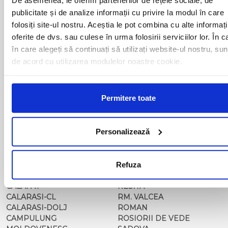
BAIA MARE
OLTENITA
publicitate și de analize informații cu privire la modul în care
BAILE HERCULANE
ONESTI
folosiți site-ul nostru. Aceștia le pot combina cu alte informați
BAILESTI
ORADEA
BALS-IS
ORSOVA
oferite de dvs. sau culese în urma folosirii serviciilor lor. În c
BALS-OT
PASCANI
în care alegeți să continuați să utilizați website-ul nostru, sun
BARCA
PERICEI
de acord cu utilizarea modulelor noastre cookie.
BARLAD
PERISOR
BECHET
PETROSANI
BECLEAN
PIATRA NEAMT
Permitere toate
BISTRET
PISCU VECHI
BISTRITA
PITESTI
BLAJ
PLOIESTI
Personalizează
BOTOSANI
PODARI
BRAILA
POIANA MARE
BRASOV
RADOVAN
BUCURESTI AGENTIE
Refuza
RAST
BUZAU
REGHIN
CALAFAT
RESITA
CALARASI-CL
RM. VALCEA
CALARASI-DOLJ
ROMAN
CAMPULUNG
ROSIORII DE VEDE