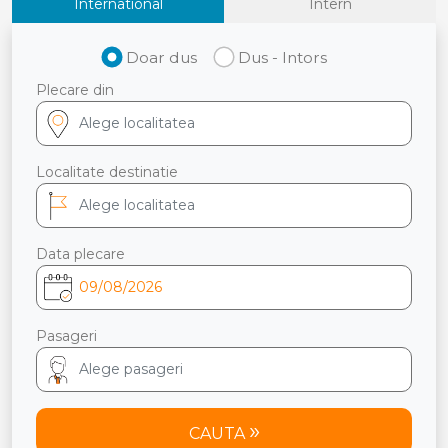
International
Intern
Doar dus
Dus - Intors
Plecare din
Localitate destinatie
Data plecare
Pasageri
CAUTA