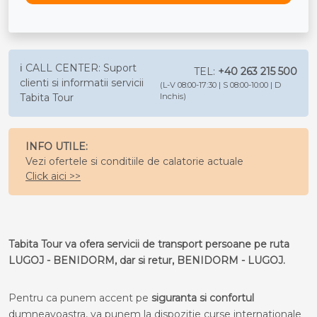
ℹ️ CALL CENTER: Suport
TEL:
+40 263 215 500
clienti si informatii servicii
(L-V 08:00-17:30 | S 08:00-10:00 | D
Tabita Tour
Inchis)
INFO UTILE:
Vezi ofertele si conditiile de calatorie actuale
Click aici >>
Tabita Tour va ofera servicii de transport persoane pe ruta
LUGOJ - BENIDORM, dar si retur, BENIDORM - LUGOJ.
Pentru ca punem accent pe
siguranta si confortul
dumneavoastra, va punem la dispozitie curse internationale