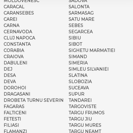
MOLDOVENESC
SADOVA
CARACAL
SALONTA
CARANSEBES
SARMASAG
CAREI
SATU MARE
CARNA
SEBES
CERNAVODA
SEGARCEA
CLUJ NAPOCA
SIBIU
CONSTANTA
SIBOT
CORABIA
SIGHETU MARMATIEI
CRAIOVA
SIMAND
DABULENI
SIMERIA
DEJ
SIMLEU SILVANIEI
DESA
SLATINA
DEVA
SLOBOZIA
DOROHOI
SUCEAVA
DRAGASANI
SUPUR
DROBETA TURNU SEVERIN
TANDAREI
FAGARAS
TARGOVISTE
FALTICENI
TARGU FRUMOS
FETESTI
TARGU JIU
FILIASI
TARGU MURES
FLAMANZI
TARGU NEAMT