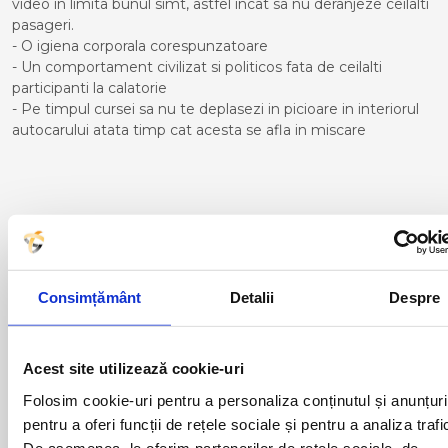
video in limita bunul simt, astfel incat sa nu deranjeze ceilalti
pasageri.
- O igiena corporala corespunzatoare
- Un comportament civilizat si politicos fata de ceilalti
participanti la calatorie
- Pe timpul cursei sa nu te deplasezi in picioare in interiorul
autocarului atata timp cat acesta se afla in miscare
Curse din Romania catre
BENIDORM:
ACAS
LUGOJ
Consimțământ
Detalii
Despre
ADJUD
MAGLAVIT
AIUD
MEDGIDIA
ALBA IULIA
MEDIAS
Acest site utilizează cookie-uri
ALESD
MIZIL
ALEXANDRIA
MOINESTI
Folosim cookie-uri pentru a personaliza conținutul și anunțuri
ARAD
MOTCA
pentru a oferi funcții de rețele sociale și pentru a analiza trafi
BACAU
NUSFALAU
De asemenea, le oferim partenerilor de rețele sociale, de