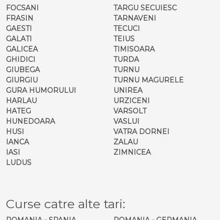
FOCSANI
TARGU SECUIESC
FRASIN
TARNAVENI
GAESTI
TECUCI
GALATI
TEIUS
GALICEA
TIMISOARA
GHIDICI
TURDA
GIUBEGA
TURNU
GIURGIU
TURNU MAGURELE
GURA HUMORULUI
UNIREA
HARLAU
URZICENI
HATEG
VARSOLT
HUNEDOARA
VASLUI
HUSI
VATRA DORNEI
IANCA
ZALAU
IASI
ZIMNICEA
LUDUS
Curse catre alte tari:
ROMANIA - SPANIA
ROMANIA - GERMANIA