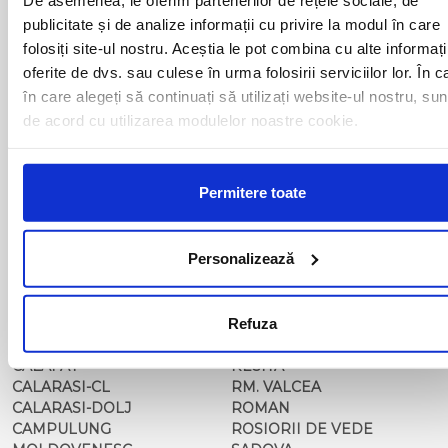
BAIA MARE
OLTENITA
publicitate și de analize informații cu privire la modul în care
BAILE HERCULANE
ONESTI
folosiți site-ul nostru. Aceștia le pot combina cu alte informați
BAILESTI
ORADEA
BALS-IS
ORSOVA
oferite de dvs. sau culese în urma folosirii serviciilor lor. În c
BALS-OT
PASCANI
în care alegeți să continuați să utilizați website-ul nostru, sun
BARCA
PERICEI
de acord cu utilizarea modulelor noastre cookie.
BARLAD
PERISOR
BECHET
PETROSANI
BECLEAN
PIATRA NEAMT
Permitere toate
BISTRET
PISCU VECHI
BISTRITA
PITESTI
BLAJ
PLOIESTI
Personalizează
BOTOSANI
PODARI
BRAILA
POIANA MARE
BRASOV
RADOVAN
BUCURESTI AGENTIE
Refuza
RAST
BUZAU
REGHIN
CALAFAT
RESITA
CALARASI-CL
RM. VALCEA
CALARASI-DOLJ
ROMAN
CAMPULUNG
ROSIORII DE VEDE