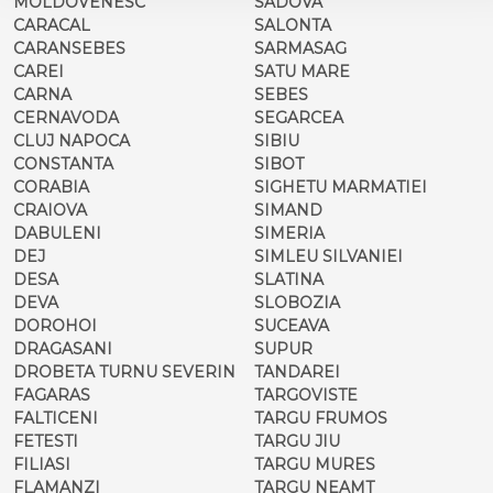
MOLDOVENESC
SADOVA
CARACAL
SALONTA
CARANSEBES
SARMASAG
CAREI
SATU MARE
CARNA
SEBES
CERNAVODA
SEGARCEA
CLUJ NAPOCA
SIBIU
CONSTANTA
SIBOT
CORABIA
SIGHETU MARMATIEI
CRAIOVA
SIMAND
DABULENI
SIMERIA
DEJ
SIMLEU SILVANIEI
DESA
SLATINA
DEVA
SLOBOZIA
DOROHOI
SUCEAVA
DRAGASANI
SUPUR
DROBETA TURNU SEVERIN
TANDAREI
FAGARAS
TARGOVISTE
FALTICENI
TARGU FRUMOS
FETESTI
TARGU JIU
FILIASI
TARGU MURES
FLAMANZI
TARGU NEAMT