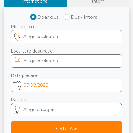
International
Intern
Doar dus
Dus - Intors
Plecare din
Localitate destinatie
Data plecare
Pasageri
CAUTA