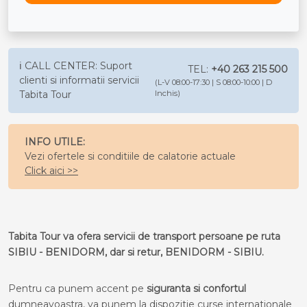
ℹ️ CALL CENTER: Suport
TEL:
+40 263 215 500
clienti si informatii servicii
(L-V 08:00-17:30 | S 08:00-10:00 | D
Tabita Tour
Inchis)
INFO UTILE:
Vezi ofertele si conditiile de calatorie actuale
Click aici >>
Tabita Tour va ofera servicii de transport persoane pe ruta
SIBIU - BENIDORM, dar si retur, BENIDORM - SIBIU.
Pentru ca punem accent pe
siguranta si confortul
dumneavoastra, va punem la dispozitie curse internationale