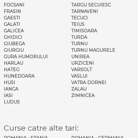
FOCSANI
TARGU SECUIESC
FRASIN
TARNAVENI
GAESTI
TECUCI
GALATI
TEIUS
GALICEA
TIMISOARA
GHIDICI
TURDA
GIUBEGA
TURNU
GIURGIU
TURNU MAGURELE
GURA HUMORULUI
UNIREA
HARLAU
URZICENI
HATEG
VARSOLT
HUNEDOARA
VASLUI
HUSI
VATRA DORNEI
IANCA
ZALAU
IASI
ZIMNICEA
LUDUS
Curse catre alte tari:
ROMANIA - SPANIA
ROMANIA - GERMANIA