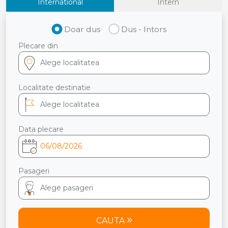
International
Intern
Doar dus
Dus - Intors
Plecare din
Localitate destinatie
Data plecare
Pasageri
CAUTA