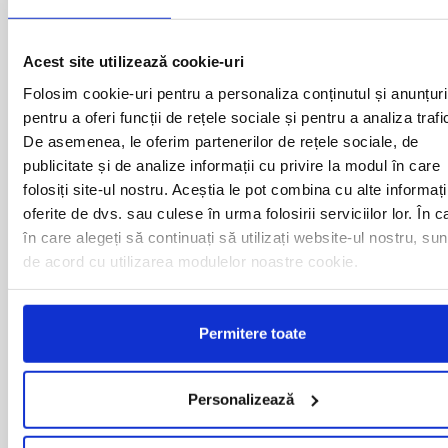
BAIA MARE
OLTENITA
BAILE HERCULANE
ONESTI
BAILESTI
ORADEA
Acest site utilizează cookie-uri
BALS-IS
ORSOVA
BALS-OT
PASCANI
Folosim cookie-uri pentru a personaliza conținutul și anunțuri
BARCA
PERICEI
pentru a oferi funcții de rețele sociale și pentru a analiza trafi
BARLAD
PERISOR
De asemenea, le oferim partenerilor de rețele sociale, de
BECHET
PETROSANI
publicitate și de analize informații cu privire la modul în care
BECLEAN
PIATRA NEAMT
folosiți site-ul nostru. Aceștia le pot combina cu alte informați
BISTRET
PISCU VECHI
oferite de dvs. sau culese în urma folosirii serviciilor lor. În c
BISTRITA
PITESTI
în care alegeți să continuați să utilizați website-ul nostru, sun
BLAJ
PLOIESTI
BOTOSANI
PODARI
de acord cu utilizarea modulelor noastre cookie.
BRAILA
POIANA MARE
BRASOV
RADOVAN
BUCURESTI AGENTIE
RAST
Permitere toate
BUZAU
REGHIN
CALAFAT
RESITA
CALARASI-CL
RM. VALCEA
Personalizează
CALARASI-DOLJ
ROMAN
CAMPULUNG
ROSIORII DE VEDE