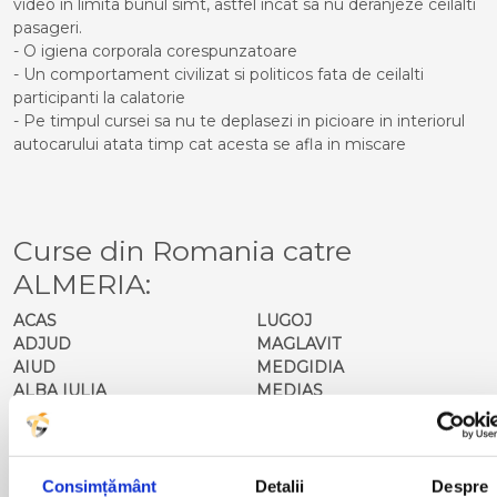
video in limita bunul simt, astfel incat sa nu deranjeze ceilalti
pasageri.
- O igiena corporala corespunzatoare
- Un comportament civilizat si politicos fata de ceilalti
participanti la calatorie
- Pe timpul cursei sa nu te deplasezi in picioare in interiorul
autocarului atata timp cat acesta se afla in miscare
Curse din Romania catre
ALMERIA:
ACAS
LUGOJ
ADJUD
MAGLAVIT
AIUD
MEDGIDIA
ALBA IULIA
MEDIAS
ALESD
MIZIL
ALEXANDRIA
MOINESTI
ARAD
MOTCA
BACAU
NUSFALAU
Consimțământ
Detalii
Despre