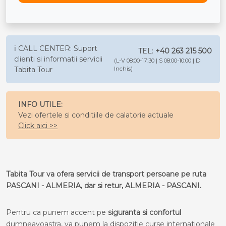
ℹ️ CALL CENTER: Suport
TEL:
+40 263 215 500
clienti si informatii servicii
(L-V 08:00-17:30 | S 08:00-10:00 | D
Tabita Tour
Inchis)
INFO UTILE:
Vezi ofertele si conditiile de calatorie actuale
Click aici >>
Tabita Tour va ofera servicii de transport persoane pe ruta
PASCANI - ALMERIA, dar si retur, ALMERIA - PASCANI.
Pentru ca punem accent pe
siguranta si confortul
dumneavoastra, va punem la dispozitie curse internationale