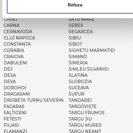
MOLDOVENESC
SADOVA
Refuza
CARACAL
SALONTA
CARANSEBES
SARMASAG
CAREI
SATU MARE
CARNA
SEBES
CERNAVODA
SEGARCEA
CLUJ NAPOCA
SIBIU
CONSTANTA
SIBOT
CORABIA
SIGHETU MARMATIEI
CRAIOVA
SIMAND
DABULENI
SIMERIA
DEJ
SIMLEU SILVANIEI
DESA
SLATINA
DEVA
SLOBOZIA
DOROHOI
SUCEAVA
DRAGASANI
SUPUR
DROBETA TURNU SEVERIN
TANDAREI
FAGARAS
TARGOVISTE
FALTICENI
TARGU FRUMOS
FETESTI
TARGU JIU
FILIASI
TARGU MURES
FLAMANZI
TARGU NEAMT