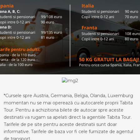
*Cursele spre Austria, Germania, Belgia, Olanda, Luxemburg
momentan nu se mai operează cu autocarele proprii Tabita
Tour. Pentru a achizitiona bilete de autocar spre aceste
destinatii va rugam sa apelati direct la agentiile Tabita Tour.
Tarifele de pe site pentru aceste destinatii sunt doar
informative. Tarifele de baza vor fi cele furnizate de agentul
de transport.