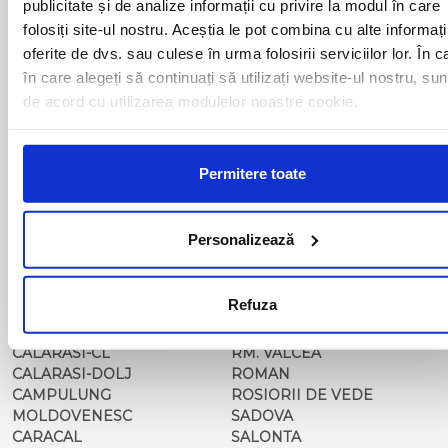
publicitate și de analize informații cu privire la modul în care
BAILESTI
ORADEA
folosiți site-ul nostru. Aceștia le pot combina cu alte informați
BALS-IS
ORSOVA
oferite de dvs. sau culese în urma folosirii serviciilor lor. În c
BALS-OT
PASCANI
în care alegeți să continuați să utilizați website-ul nostru, sun
BARCA
PERICEI
BARLAD
PERISOR
de acord cu utilizarea modulelor noastre cookie.
BECHET
PETROSANI
BECLEAN
PIATRA NEAMT
BISTRET
PISCU VECHI
Permitere toate
BISTRITA
PITESTI
BLAJ
PLOIESTI
BOTOSANI
PODARI
Personalizează
BRAILA
POIANA MARE
BRASOV
RADOVAN
BUCURESTI AGENTIE
RAST
Refuza
BUZAU
REGHIN
CALAFAT
RESITA
CALARASI-CL
RM. VALCEA
CALARASI-DOLJ
ROMAN
CAMPULUNG
ROSIORII DE VEDE
MOLDOVENESC
SADOVA
CARACAL
SALONTA