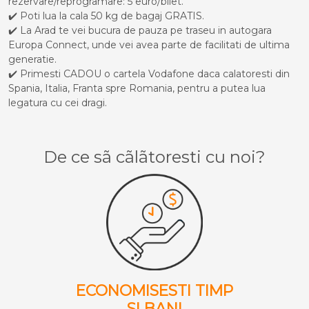
rezervare/reprogramare: 5 euro/bilet.
✔️ Poti lua la cala 50 kg de bagaj GRATIS.
✔️ La Arad te vei bucura de pauza pe traseu in autogara
Europa Connect, unde vei avea parte de facilitati de ultima
generatie.
✔️ Primesti CADOU o cartela Vodafone daca calatoresti din
Spania, Italia, Franta spre Romania, pentru a putea lua
legatura cu cei dragi.
De ce sã cãlãtoresti cu noi?
ECONOMISESTI TIMP
SI BANI