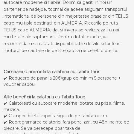
autocare moderne si fiabile. Dorim sa gasiti in noi un
partener de nadejde, tocmai de aceea asiguram transportul
international de persoane din majoritatea oraselor din TEIUS,
catre multiple destinatii din ALMERIA. Plecarile pe ruta
TEIUS catre ALMERIA, dar si invers, se realizeaza in mai
multe zile ale saptamanii. Pentru detalii exacte, va
recomandam sa cautati disponibilitatile de zile si tarife in
motorul de cautare de pe site sau sa ne cereti o oferta.
Campanii si promotii la calatoria cu Tabita Tour
✔️ Reducere de pana la 25€/grup de minim 5 persoane +
voucher cadou.
Alte beneficii la calatoria cu Tabita Tour:
✔️ Calatoresti cu autocare moderne, dotate cu prize, filme,
muzica.
✔️ Cumperi biletul rapid si sigur de pe tabitatour.ro.
✔️ Reprogramarea calatoriei fara penalizari, cu 48h inainte de
plecare. Se va perecepe doar taxa de