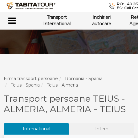
RO: +40 26
ES : Call Ce
Transport
Inchirieri
Re
International
autocare
Age
Firma transport persoane
Romania - Spania
Teius - Spania
Teius - Almeria
Transport persoane TEIUS -
ALMERIA, ALMERIA - TEIUS
International
Intern