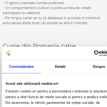
- O igiena corporala corespunzatoare
- Un comportament civilizat si politicos fata de ceilalti
participanti la calatorie
- Pe timpul cursei sa nu te deplasezi in picioare in interiorul
autocarului atata timp cat acesta se afla in miscare
Curse din Romania catre
ALMERIA:
ACAS
LUGOJ
ADJUD
MAGLAVIT
Consimțământ
Detalii
Despre
AIUD
MEDGIDIA
ALBA IULIA
MEDIAS
ALESD
MIZIL
Acest site utilizează cookie-uri
ALEXANDRIA
MOINESTI
ARAD
MOTCA
Folosim cookie-uri pentru a personaliza conținutul și anunțuri
BACAU
NUSFALAU
pentru a oferi funcții de rețele sociale și pentru a analiza trafi
BAIA MARE
OLTENITA
De asemenea, le oferim partenerilor de rețele sociale, de
BAILE HERCULANE
ONESTI