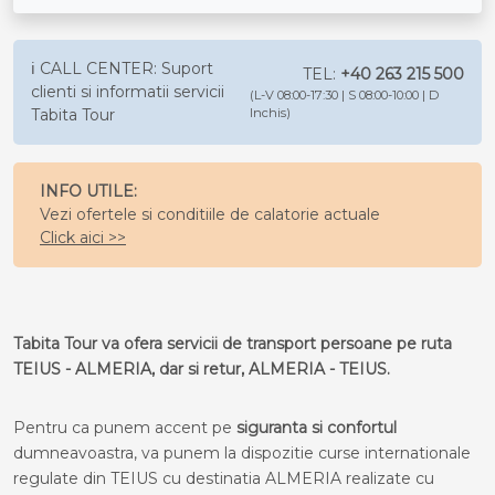
ℹ️ CALL CENTER: Suport
TEL:
+40 263 215 500
clienti si informatii servicii
(L-V 08:00-17:30 | S 08:00-10:00 | D
Tabita Tour
Inchis)
INFO UTILE:
Vezi ofertele si conditiile de calatorie actuale
Click aici >>
Tabita Tour va ofera servicii de transport persoane pe ruta
TEIUS - ALMERIA, dar si retur, ALMERIA - TEIUS.
Pentru ca punem accent pe
siguranta si confortul
dumneavoastra, va punem la dispozitie curse internationale
regulate din TEIUS cu destinatia ALMERIA realizate cu