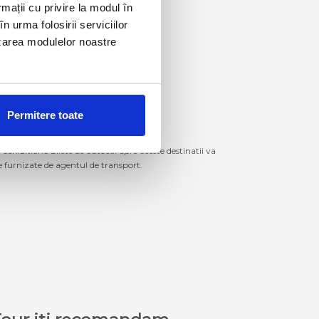
rmații cu privire la modul în
n urma folosirii serviciilor
lizarea modulelor noastre
Permitere toate
izitiona bilete de autocar spre aceste destinatii va
le furnizate de agentul de transport.