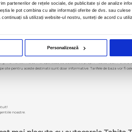
im partenerilor de rețele sociale, de publicitate și de analize info
ceștia le pot combina cu alte informații oferite de dvs. sau culese î
să continuați să utilizați website-ul nostru, sunteți de acord cu uti
Personalizează
g momentan nu se mai operează cu autocarele proprii Tabita Tour. Pentru a ach
 pe site pentru aceste destinatii sunt doar informative. Tarifele de baza vor fi ce
tuit!
entiile noastre.