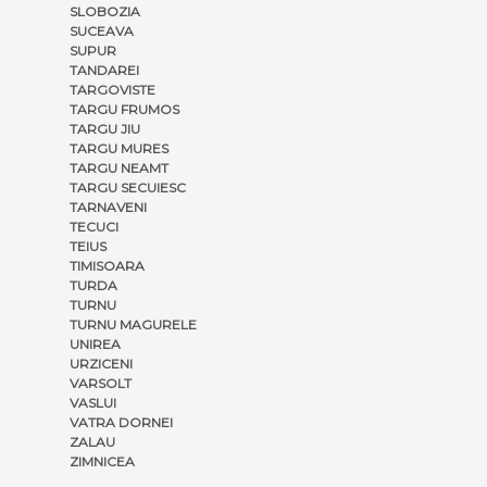
SLOBOZIA
SUCEAVA
SUPUR
TANDAREI
TARGOVISTE
TARGU FRUMOS
TARGU JIU
TARGU MURES
TARGU NEAMT
TARGU SECUIESC
TARNAVENI
TECUCI
TEIUS
TIMISOARA
TURDA
TURNU
TURNU MAGURELE
UNIREA
URZICENI
VARSOLT
VASLUI
VATRA DORNEI
ZALAU
ZIMNICEA