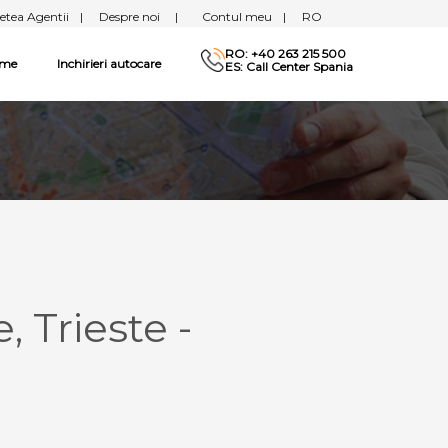
etea Agentii
|
Despre noi
|
Contul meu
|
RO
RO: +40 263 215 500
sme
Inchirieri autocare
ES: Call Center Spania
 Trieste -