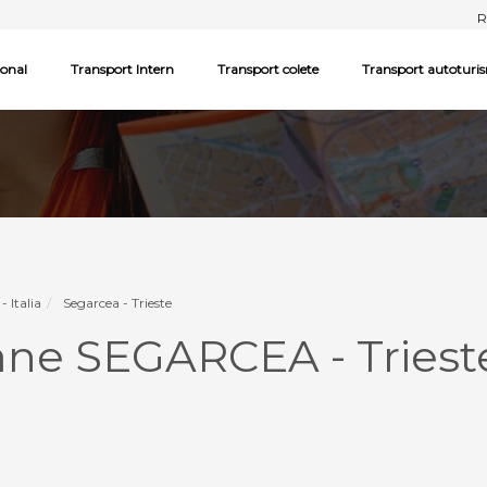
R
ional
Transport Intern
Transport colete
Transport autoturi
- Italia
Segarcea - Trieste
ne SEGARCEA - Trieste,