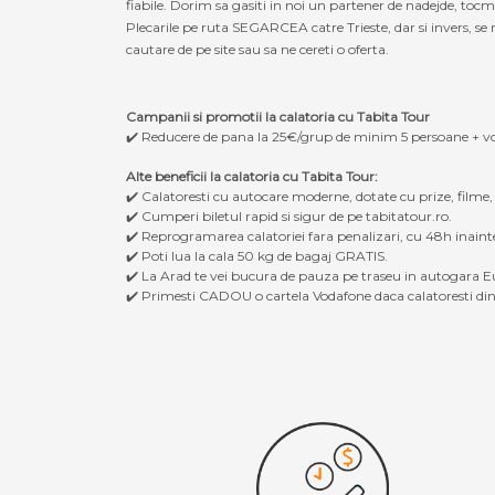
fiabile. Dorim sa gasiti in noi un partener de nadejde, to
Plecarile pe ruta SEGARCEA catre Trieste, dar si invers, se 
cautare de pe site sau sa ne cereti o oferta.
Campanii si promotii la calatoria cu Tabita Tour
✔️ Reducere de pana la 25€/grup de minim 5 persoane + v
Alte beneficii la calatoria cu Tabita Tour:
✔️ Calatoresti cu autocare moderne, dotate cu prize, filme
✔️ Cumperi biletul rapid si sigur de pe tabitatour.ro.
✔️ Reprogramarea calatoriei fara penalizari, cu 48h inaint
✔️ Poti lua la cala 50 kg de bagaj GRATIS.
✔️ La Arad te vei bucura de pauza pe traseu in autogara Eu
✔️ Primesti CADOU o cartela Vodafone daca calatoresti din 