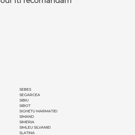
a Tour iti recomandam
SEBES
SEGARCEA
SIBIU
SIBOT
SIGHETU MARMATIEI
SIMAND
SIMERIA
SIMLEU SILVANIEI
SLATINA