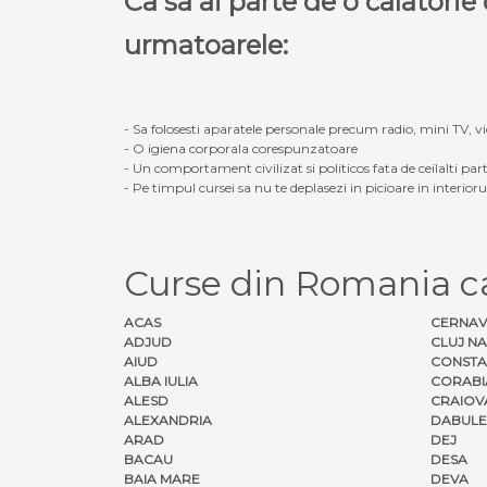
Ca sa ai parte de o calatori
urmatoarele:
- Sa folosesti aparatele personale precum radio, mini TV, vid
- O igiena corporala corespunzatoare
- Un comportament civilizat si politicos fata de ceilalti part
- Pe timpul cursei sa nu te deplasezi in picioare in interior
Curse din Romania ca
ACAS
CERNA
ADJUD
CLUJ N
AIUD
CONSTA
ALBA IULIA
CORABI
ALESD
CRAIOV
ALEXANDRIA
DABULE
ARAD
DEJ
BACAU
DESA
BAIA MARE
DEVA