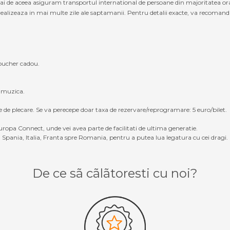
cmai de aceea asiguram transportul international de persoane din majoritatea or
realizeaza in mai multe zile ale saptamanii. Pentru detalii exacte, va recomandam
oucher cadou.
, muzica.
e de plecare. Se va perecepe doar taxa de rezervare/reprogramare: 5 euro/bilet.
ropa Connect, unde vei avea parte de facilitati de ultima generatie.
Spania, Italia, Franta spre Romania, pentru a putea lua legatura cu cei dragi.
De ce sã cãlãtoresti cu noi?