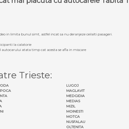
e cat mai placuta cu autocarele Tabit
eo in limita bunul simt, astfel incat sa nu deranjeze ceilalti pasageri.
icipanti la calatorie
ul autocarului atata timp cat acesta se afla in miscare
tre Trieste:
VODA
LUGOJ
APOCA
MAGLAVIT
NTA
MEDGIDIA
A
MEDIAS
A
MIZIL
NI
MOINESTI
MOTCA
NUSFALAU
OLTENITA