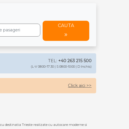
CAUTA
TEL:
+40 263 215 500
(L-V 08:00-17:30 | S 08:00-10:00 | D Inchis)
Click aici >>
 destinatia Trieste realizate cu autocare moderne si