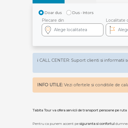
Doar dus
Dus - Intors
Plecare din
Localitate 
ℹ️ CALL CENTER: Suport clienti si informatii s
INFO UTILE:
Vezi ofertele si conditiile de ca
Tabita Tour va ofera servicii de transport persoane pe rut
Pentru ca punem accent pe
siguranta si confortul
dumneav