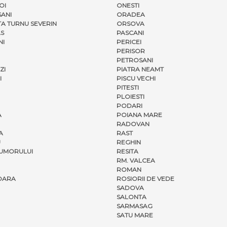
OI
ONESTI
ANI
ORADEA
A TURNU SEVERIN
ORSOVA
S
PASCANI
NI
PERICEI
PERISOR
PETROSANI
ZI
PIATRA NEAMT
I
PISCU VECHI
PITESTI
PLOIESTI
PODARI
A
POIANA MARE
RADOVAN
A
RAST
U
REGHIN
UMORULUI
RESITA
RM. VALCEA
ROMAN
OARA
ROSIORII DE VEDE
SADOVA
SALONTA
SARMASAG
SATU MARE