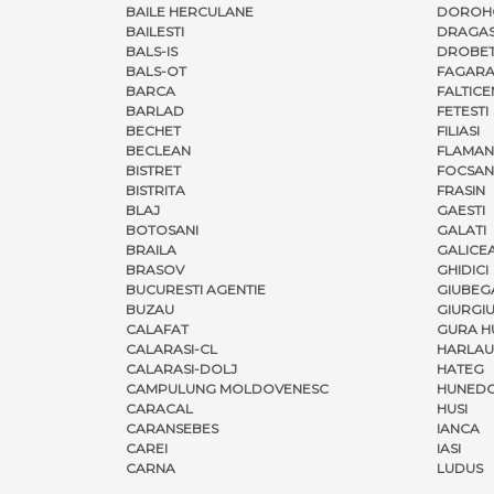
BAILE HERCULANE
DOROH
BAILESTI
DRAGAS
BALS-IS
DROBET
BALS-OT
FAGARA
BARCA
FALTICE
BARLAD
FETESTI
BECHET
FILIASI
BECLEAN
FLAMAN
BISTRET
FOCSAN
BISTRITA
FRASIN
BLAJ
GAESTI
BOTOSANI
GALATI
BRAILA
GALICE
BRASOV
GHIDICI
BUCURESTI AGENTIE
GIUBEG
BUZAU
GIURGI
CALAFAT
GURA H
CALARASI-CL
HARLAU
CALARASI-DOLJ
HATEG
CAMPULUNG MOLDOVENESC
HUNED
CARACAL
HUSI
CARANSEBES
IANCA
CAREI
IASI
CARNA
LUDUS