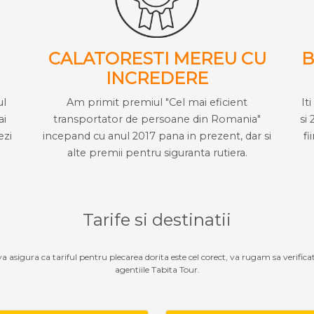
CALATORESTI MEREU CU
B
INCREDERE
ul
Am primit premiul "Cel mai eficient
It
ai
transportator de persoane din Romania"
si 
ezi
incepand cu anul 2017 pana in prezent, dar si
fi
alte premii pentru siguranta rutiera.
Tarife si destinatii
 va asigura ca tariful pentru plecarea dorita este cel corect, va rugam sa verifica
agentiile Tabita Tour.