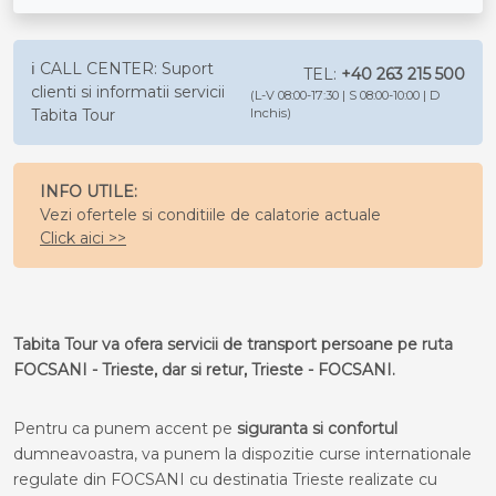
ℹ️ CALL CENTER: Suport
TEL:
+40 263 215 500
clienti si informatii servicii
(L-V 08:00-17:30 | S 08:00-10:00 | D
Tabita Tour
Inchis)
INFO UTILE:
Vezi ofertele si conditiile de calatorie actuale
Click aici >>
Tabita Tour va ofera servicii de transport persoane pe ruta
FOCSANI - Trieste, dar si retur, Trieste - FOCSANI.
Pentru ca punem accent pe
siguranta si confortul
dumneavoastra, va punem la dispozitie curse internationale
regulate din FOCSANI cu destinatia Trieste realizate cu