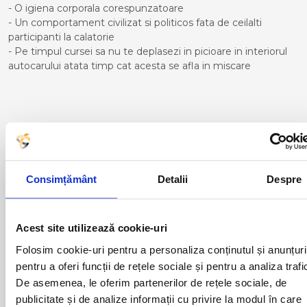
- O igiena corporala corespunzatoare
- Un comportament civilizat si politicos fata de ceilalti
participanti la calatorie
- Pe timpul cursei sa nu te deplasezi in picioare in interiorul
autocarului atata timp cat acesta se afla in miscare
Curse din Romania catre Trieste:
ACAS
LUGOJ
ADJUD
MAGLAVIT
Consimțământ
Detalii
Despre
AIUD
MEDGIDIA
ALBA IULIA
MEDIAS
ALESD
MIZIL
ALEXANDRIA
MOINESTI
Acest site utilizează cookie-uri
ARAD
MOTCA
Folosim cookie-uri pentru a personaliza conținutul și anunțuri
BACAU
NUSFALAU
pentru a oferi funcții de rețele sociale și pentru a analiza trafi
BAIA MARE
OLTENITA
De asemenea, le oferim partenerilor de rețele sociale, de
BAILE HERCULANE
ONESTI
BAILESTI
ORADEA
publicitate și de analize informații cu privire la modul în care