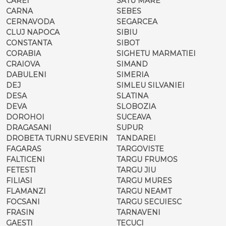
CAREI
SATU MARE
CARNA
SEBES
CERNAVODA
SEGARCEA
CLUJ NAPOCA
SIBIU
CONSTANTA
SIBOT
CORABIA
SIGHETU MARMATIEI
CRAIOVA
SIMAND
DABULENI
SIMERIA
DEJ
SIMLEU SILVANIEI
DESA
SLATINA
DEVA
SLOBOZIA
DOROHOI
SUCEAVA
DRAGASANI
SUPUR
DROBETA TURNU SEVERIN
TANDAREI
FAGARAS
TARGOVISTE
FALTICENI
TARGU FRUMOS
FETESTI
TARGU JIU
FILIASI
TARGU MURES
FLAMANZI
TARGU NEAMT
FOCSANI
TARGU SECUIESC
FRASIN
TARNAVENI
GAESTI
TECUCI