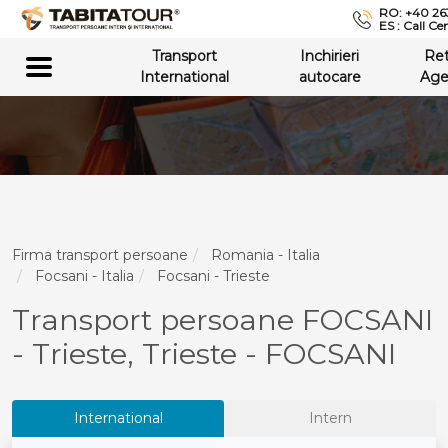
RO: +40 26
ES : Call Ce
Transport
Inchirieri
Re
International
autocare
Age
Firma transport persoane
Romania - Italia
Focsani - Italia
Focsani - Trieste
Transport persoane FOCSANI
- Trieste, Trieste - FOCSANI
International
Intern