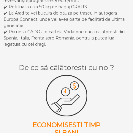
rezervare/reprogramare: 5 euro/bilet.
✔️ Poti lua la cala 50 kg de bagaj GRATIS.
✔️ La Arad te vei bucura de pauza pe traseu in autogara
Europa Connect, unde vei avea parte de facilitati de ultima
generatie.
✔️ Primesti CADOU o cartela Vodafone daca calatoresti din
Spania, Italia, Franta spre Romania, pentru a putea lua
legatura cu cei dragi.
De ce sã cãlãtoresti cu noi?
ECONOMISESTI TIMP
SI BANI