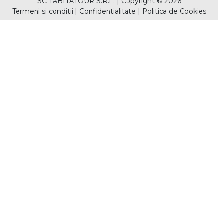
SC TABITATOUR S.R.L.
|
Copyright © 2026
Termeni si conditii
|
Confidentialitate
|
Politica de Cookies