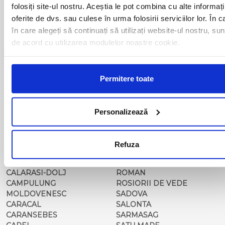
BALS-IS
ORSOVA
folosiți site-ul nostru. Aceștia le pot combina cu alte informați
BALS-OT
PASCANI
oferite de dvs. sau culese în urma folosirii serviciilor lor. În c
BARCA
PERICEI
în care alegeți să continuați să utilizați website-ul nostru, sun
BARLAD
PERISOR
de acord cu utilizarea modulelor noastre cookie.
BECHET
PETROSANI
BECLEAN
PIATRA NEAMT
BISTRET
PISCU VECHI
BISTRITA
PITESTI
Permitere toate
BLAJ
PLOIESTI
BOTOSANI
PODARI
BRAILA
POIANA MARE
Personalizează
BRASOV
RADOVAN
BUCURESTI AGENTIE
RAST
BUZAU
REGHIN
Refuza
CALAFAT
RESITA
CALARASI-CL
RM. VALCEA
CALARASI-DOLJ
ROMAN
CAMPULUNG
ROSIORII DE VEDE
MOLDOVENESC
SADOVA
CARACAL
SALONTA
CARANSEBES
SARMASAG