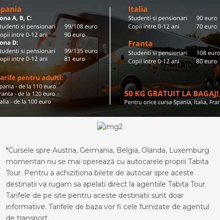
*Cursele spre Austria, Germania, Belgia, Olanda, Luxemburg
momentan nu se mai operează cu autocarele proprii Tabita
Tour. Pentru a achizitiona bilete de autocar spre aceste
destinatii va rugam sa apelati direct la agentiile Tabita Tour.
Tarifele de pe site pentru aceste destinatii sunt doar
informative. Tarifele de baza vor fi cele furnizate de agentul
de transport.