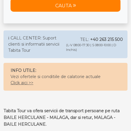
CAUTA
ℹ️ CALL CENTER: Suport
TEL:
+40 263 215 500
clienti si informatii servicii
(L-V 08:00-17:30 | S 08:00-10:00 | D
Tabita Tour
Inchis)
INFO UTILE:
Vezi ofertele si conditiile de calatorie actuale
Click aici >>
Tabita Tour va ofera servicii de transport persoane pe ruta
BAILE HERCULANE - MALAGA, dar si retur, MALAGA -
BAILE HERCULANE.