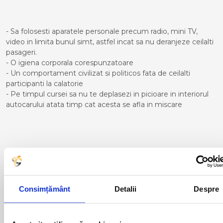
- Sa folosesti aparatele personale precum radio, mini TV,
video in limita bunul simt, astfel incat sa nu deranjeze ceilalti
pasageri.
- O igiena corporala corespunzatoare
- Un comportament civilizat si politicos fata de ceilalti
participanti la calatorie
- Pe timpul cursei sa nu te deplasezi in picioare in interiorul
autocarului atata timp cat acesta se afla in miscare
Curse din Romania catre
MALAGA:
ACAS
LUGOJ
Consimțământ
Detalii
Despre
ADJUD
MAGLAVIT
AIUD
MEDGIDIA
ALBA IULIA
MEDIAS