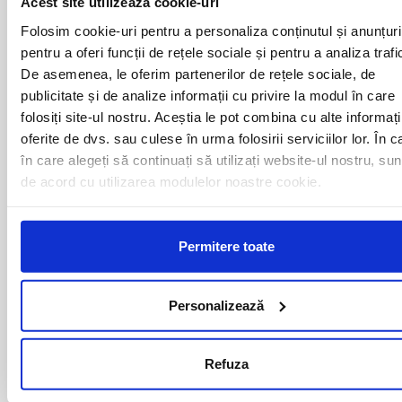
Acest site utilizează cookie-uri
ALESD
MIZIL
ALEXANDRIA
MOINESTI
Folosim cookie-uri pentru a personaliza conținutul și anunțuri
ARAD
MOTCA
pentru a oferi funcții de rețele sociale și pentru a analiza trafi
BACAU
NUSFALAU
De asemenea, le oferim partenerilor de rețele sociale, de
BAIA MARE
OLTENITA
publicitate și de analize informații cu privire la modul în care
BAILE HERCULANE
ONESTI
folosiți site-ul nostru. Aceștia le pot combina cu alte informați
BAILESTI
ORADEA
BALS-IS
ORSOVA
oferite de dvs. sau culese în urma folosirii serviciilor lor. În c
BALS-OT
PASCANI
în care alegeți să continuați să utilizați website-ul nostru, sun
BARCA
PERICEI
de acord cu utilizarea modulelor noastre cookie.
BARLAD
PERISOR
BECHET
PETROSANI
BECLEAN
PIATRA NEAMT
Permitere toate
BISTRET
PISCU VECHI
BISTRITA
PITESTI
BLAJ
PLOIESTI
Personalizează
BOTOSANI
PODARI
BRAILA
POIANA MARE
BRASOV
RADOVAN
BUCURESTI AGENTIE
RAST
Refuza
BUZAU
REGHIN
CALAFAT
RESITA