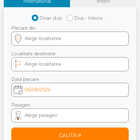
International
Intern
Doar dus
Dus - Intors
Plecare din
Localitate destinatie
Data plecare
Pasageri
CAUTA