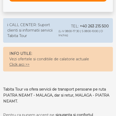
ℹ️ CALL CENTER: Suport
TEL:
+40 263 215 500
clienti si informatii servicii
(L-V 08:00-17:30 | S 08:00-10:00 | D
Tabita Tour
Inchis)
INFO UTILE:
Vezi ofertele si conditiile de calatorie actuale
Click aici >>
Tabita Tour va ofera servicii de transport persoane pe ruta
PIATRA NEAMT - MALAGA, dar si retur, MALAGA - PIATRA
NEAMT.
Pentru ca punem accent pe
siguranta si confortul