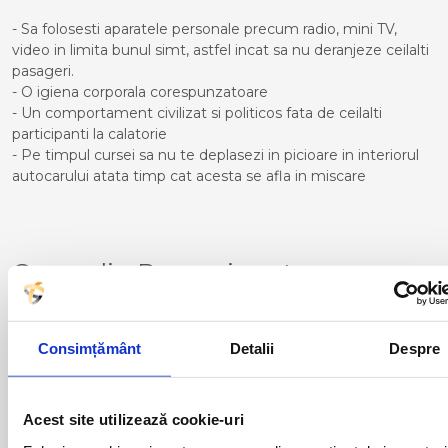
- Sa folosesti aparatele personale precum radio, mini TV,
video in limita bunul simt, astfel incat sa nu deranjeze ceilalti
pasageri.
- O igiena corporala corespunzatoare
- Un comportament civilizat si politicos fata de ceilalti
participanti la calatorie
- Pe timpul cursei sa nu te deplasezi in picioare in interiorul
autocarului atata timp cat acesta se afla in miscare
Curse din Romania catre
MALAGA:
ACAS
LUGOJ
Consimțământ
Detalii
Despre
ADJUD
MAGLAVIT
AIUD
MEDGIDIA
ALBA IULIA
MEDIAS
ALESD
MIZIL
Acest site utilizează cookie-uri
ALEXANDRIA
MOINESTI