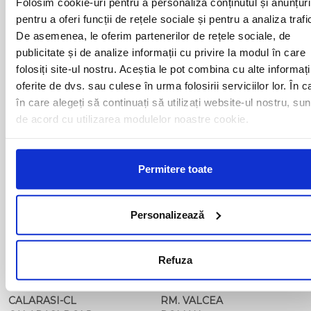
Folosim cookie-uri pentru a personaliza conținutul și anunțuri
ARAD
MOTCA
pentru a oferi funcții de rețele sociale și pentru a analiza trafi
BACAU
NUSFALAU
De asemenea, le oferim partenerilor de rețele sociale, de
BAIA MARE
OLTENITA
publicitate și de analize informații cu privire la modul în care
BAILE HERCULANE
ONESTI
BAILESTI
ORADEA
folosiți site-ul nostru. Aceștia le pot combina cu alte informați
BALS-IS
ORSOVA
oferite de dvs. sau culese în urma folosirii serviciilor lor. În c
BALS-OT
PASCANI
în care alegeți să continuați să utilizați website-ul nostru, sun
BARCA
PERICEI
de acord cu utilizarea modulelor noastre cookie.
BARLAD
PERISOR
BECHET
PETROSANI
BECLEAN
PIATRA NEAMT
BISTRET
Permitere toate
PISCU VECHI
BISTRITA
PITESTI
BLAJ
PLOIESTI
BOTOSANI
PODARI
Personalizează
BRAILA
POIANA MARE
BRASOV
RADOVAN
BUCURESTI AGENTIE
RAST
Refuza
BUZAU
REGHIN
CALAFAT
RESITA
CALARASI-CL
RM. VALCEA