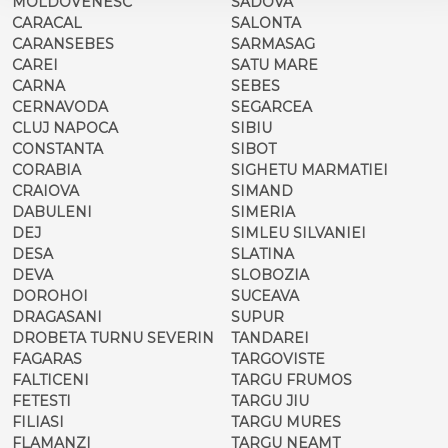
MOLDOVENESC
SADOVA
CARACAL
SALONTA
CARANSEBES
SARMASAG
CAREI
SATU MARE
CARNA
SEBES
CERNAVODA
SEGARCEA
CLUJ NAPOCA
SIBIU
CONSTANTA
SIBOT
CORABIA
SIGHETU MARMATIEI
CRAIOVA
SIMAND
DABULENI
SIMERIA
DEJ
SIMLEU SILVANIEI
DESA
SLATINA
DEVA
SLOBOZIA
DOROHOI
SUCEAVA
DRAGASANI
SUPUR
DROBETA TURNU SEVERIN
TANDAREI
FAGARAS
TARGOVISTE
FALTICENI
TARGU FRUMOS
FETESTI
TARGU JIU
FILIASI
TARGU MURES
FLAMANZI
TARGU NEAMT