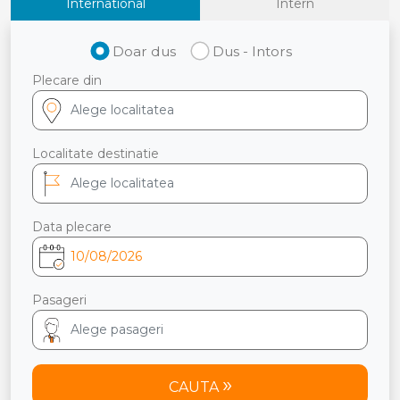
International
Intern
Doar dus
Dus - Intors
Plecare din
Localitate destinatie
Data plecare
Pasageri
CAUTA