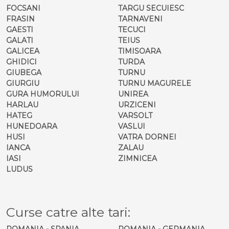
FOCSANI
TARGU SECUIESC
FRASIN
TARNAVENI
GAESTI
TECUCI
GALATI
TEIUS
GALICEA
TIMISOARA
GHIDICI
TURDA
GIUBEGA
TURNU
GIURGIU
TURNU MAGURELE
GURA HUMORULUI
UNIREA
HARLAU
URZICENI
HATEG
VARSOLT
HUNEDOARA
VASLUI
HUSI
VATRA DORNEI
IANCA
ZALAU
IASI
ZIMNICEA
LUDUS
Curse catre alte tari:
ROMANIA - SPANIA
ROMANIA - GERMANIA