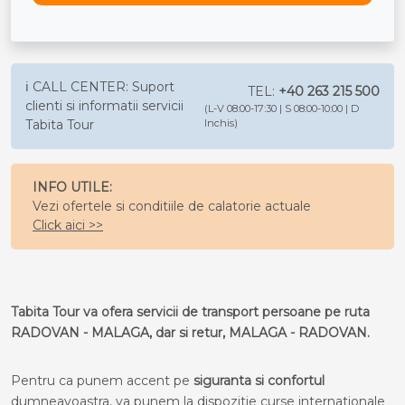
ℹ️ CALL CENTER: Suport
TEL:
+40 263 215 500
clienti si informatii servicii
(L-V 08:00-17:30 | S 08:00-10:00 | D
Tabita Tour
Inchis)
INFO UTILE:
Vezi ofertele si conditiile de calatorie actuale
Click aici >>
Tabita Tour va ofera servicii de transport persoane pe ruta
RADOVAN - MALAGA, dar si retur, MALAGA - RADOVAN.
Pentru ca punem accent pe
siguranta si confortul
dumneavoastra, va punem la dispozitie curse internationale