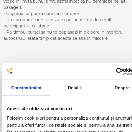
video in limita bunul simt, astfel incat sa nu deranjeze ceilalti
pasageri.
- O igiena corporala corespunzatoare
- Un comportament civilizat si politicos fata de ceilalti
participanti la calatorie
- Pe timpul cursei sa nu te deplasezi in picioare in interiorul
autocarului atata timp cat acesta se afla in miscare
Curse din Romania catre
MALAGA:
ACAS
LUGOJ
Consimțământ
Detalii
Despre
ADJUD
MAGLAVIT
AIUD
MEDGIDIA
ALBA IULIA
MEDIAS
Acest site utilizează cookie-uri
ALESD
MIZIL
ALEXANDRIA
MOINESTI
Folosim cookie-uri pentru a personaliza conținutul și anunțuri
ARAD
MOTCA
pentru a oferi funcții de rețele sociale și pentru a analiza trafi
BACAU
NUSFALAU
De asemenea, le oferim partenerilor de rețele sociale, de