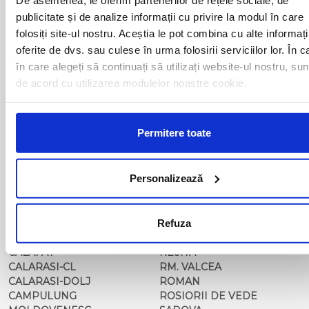
BAIA MARE
OLTENITA
publicitate și de analize informații cu privire la modul în care
BAILE HERCULANE
ONESTI
folosiți site-ul nostru. Aceștia le pot combina cu alte informați
BAILESTI
ORADEA
BALS-IS
ORSOVA
oferite de dvs. sau culese în urma folosirii serviciilor lor. În c
BALS-OT
PASCANI
în care alegeți să continuați să utilizați website-ul nostru, sun
BARCA
PERICEI
de acord cu utilizarea modulelor noastre cookie.
BARLAD
PERISOR
BECHET
PETROSANI
BECLEAN
PIATRA NEAMT
Permitere toate
BISTRET
PISCU VECHI
BISTRITA
PITESTI
BLAJ
PLOIESTI
Personalizează
BOTOSANI
PODARI
BRAILA
POIANA MARE
BRASOV
RADOVAN
BUCURESTI AGENTIE
Refuza
RAST
BUZAU
REGHIN
CALAFAT
RESITA
CALARASI-CL
RM. VALCEA
CALARASI-DOLJ
ROMAN
CAMPULUNG
ROSIORII DE VEDE