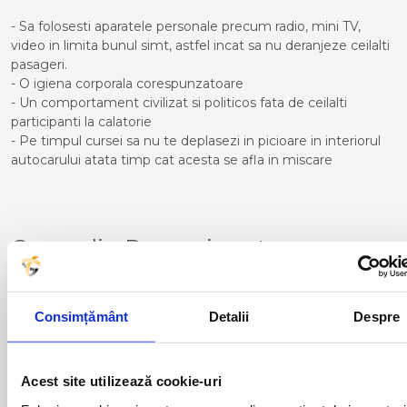
- Sa folosesti aparatele personale precum radio, mini TV,
video in limita bunul simt, astfel incat sa nu deranjeze ceilalti
pasageri.
- O igiena corporala corespunzatoare
- Un comportament civilizat si politicos fata de ceilalti
participanti la calatorie
- Pe timpul cursei sa nu te deplasezi in picioare in interiorul
autocarului atata timp cat acesta se afla in miscare
Curse din Romania catre
CANNES:
ACAS
LUGOJ
Consimțământ
Detalii
Despre
ADJUD
MAGLAVIT
AIUD
MEDGIDIA
ALBA IULIA
MEDIAS
ALESD
MIZIL
Acest site utilizează cookie-uri
ALEXANDRIA
MOINESTI