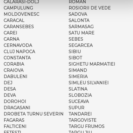
CALARASI-DOLJ
ROMAN
CAMPULUNG
ROSIORII DE VEDE
MOLDOVENESC
SADOVA
CARACAL
SALONTA
CARANSEBES
SARMASAG
CAREI
SATU MARE
CARNA
SEBES
CERNAVODA
SEGARCEA
CLUJ NAPOCA
SIBIU
CONSTANTA
SIBOT
CORABIA
SIGHETU MARMATIEI
CRAIOVA
SIMAND
DABULENI
SIMERIA
DEJ
SIMLEU SILVANIEI
DESA
SLATINA
DEVA
SLOBOZIA
DOROHOI
SUCEAVA
DRAGASANI
SUPUR
DROBETA TURNU SEVERIN
TANDAREI
FAGARAS
TARGOVISTE
FALTICENI
TARGU FRUMOS
FETESTI
TARGU JIU