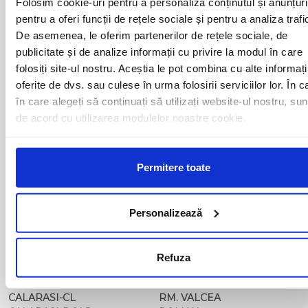
Folosim cookie-uri pentru a personaliza conținutul și anunțuri
ARAD
MOTCA
pentru a oferi funcții de rețele sociale și pentru a analiza trafi
BACAU
NUSFALAU
De asemenea, le oferim partenerilor de rețele sociale, de
BAIA MARE
OLTENITA
publicitate și de analize informații cu privire la modul în care
BAILE HERCULANE
ONESTI
BAILESTI
ORADEA
folosiți site-ul nostru. Aceștia le pot combina cu alte informați
BALS-IS
ORSOVA
oferite de dvs. sau culese în urma folosirii serviciilor lor. În c
BALS-OT
PASCANI
în care alegeți să continuați să utilizați website-ul nostru, sun
BARCA
PERICEI
de acord cu utilizarea modulelor noastre cookie.
BARLAD
PERISOR
BECHET
PETROSANI
BECLEAN
PIATRA NEAMT
BISTRET
Permitere toate
PISCU VECHI
BISTRITA
PITESTI
BLAJ
PLOIESTI
BOTOSANI
PODARI
Personalizează
BRAILA
POIANA MARE
BRASOV
RADOVAN
BUCURESTI AGENTIE
RAST
Refuza
BUZAU
REGHIN
CALAFAT
RESITA
CALARASI-CL
RM. VALCEA