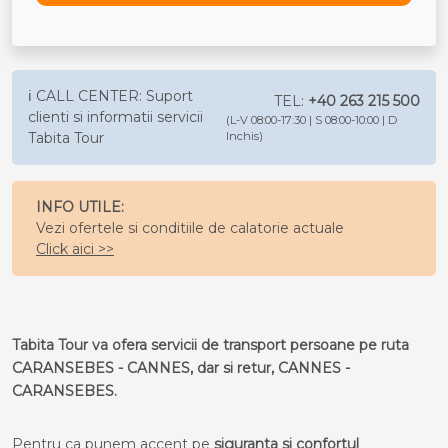
ℹ️ CALL CENTER: Suport
TEL:
+40 263 215 500
clienti si informatii servicii
(L-V 08:00-17:30 | S 08:00-10:00 | D
Tabita Tour
Inchis)
INFO UTILE:
Vezi ofertele si conditiile de calatorie actuale
Click aici >>
Tabita Tour va ofera servicii de transport persoane pe ruta
CARANSEBES - CANNES, dar si retur, CANNES -
CARANSEBES.
Pentru ca punem accent pe
siguranta si confortul