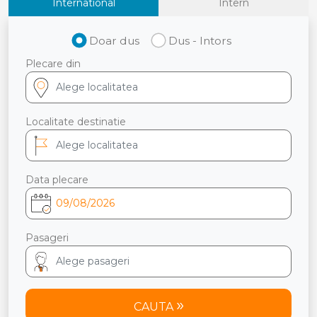
International
Intern
Doar dus
Dus - Intors
Plecare din
Localitate destinatie
Data plecare
Pasageri
CAUTA