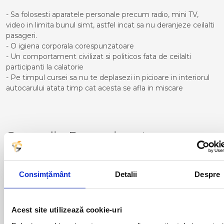
- Sa folosesti aparatele personale precum radio, mini TV,
video in limita bunul simt, astfel incat sa nu deranjeze ceilalti
pasageri.
- O igiena corporala corespunzatoare
- Un comportament civilizat si politicos fata de ceilalti
participanti la calatorie
- Pe timpul cursei sa nu te deplasezi in picioare in interiorul
autocarului atata timp cat acesta se afla in miscare
Curse din Romania catre
CANNES:
ACAS
LUGOJ
Consimțământ
Detalii
Despre
ADJUD
MAGLAVIT
AIUD
MEDGIDIA
ALBA IULIA
MEDIAS
ALESD
MIZIL
Acest site utilizează cookie-uri
ALEXANDRIA
MOINESTI