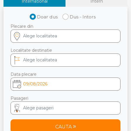
International
Intern
Doar dus
Dus - Intors
Plecare din
Localitate destinatie
Data plecare
Pasageri
CAUTA