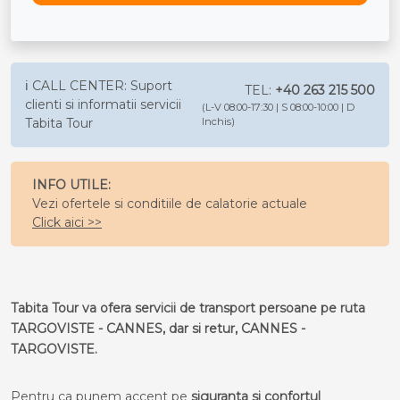
ℹ️ CALL CENTER: Suport
TEL:
+40 263 215 500
clienti si informatii servicii
(L-V 08:00-17:30 | S 08:00-10:00 | D
Tabita Tour
Inchis)
INFO UTILE:
Vezi ofertele si conditiile de calatorie actuale
Click aici >>
Tabita Tour va ofera servicii de transport persoane pe ruta
TARGOVISTE - CANNES, dar si retur, CANNES -
TARGOVISTE.
Pentru ca punem accent pe
siguranta si confortul