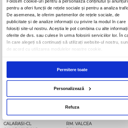
Folosim cookie-uri pentru a personaliza conținutul și anunțuri
ARAD
MOTCA
pentru a oferi funcții de rețele sociale și pentru a analiza trafi
BACAU
NUSFALAU
De asemenea, le oferim partenerilor de rețele sociale, de
BAIA MARE
OLTENITA
publicitate și de analize informații cu privire la modul în care
BAILE HERCULANE
ONESTI
BAILESTI
ORADEA
folosiți site-ul nostru. Aceștia le pot combina cu alte informați
BALS-IS
ORSOVA
oferite de dvs. sau culese în urma folosirii serviciilor lor. În c
BALS-OT
PASCANI
în care alegeți să continuați să utilizați website-ul nostru, sun
BARCA
PERICEI
de acord cu utilizarea modulelor noastre cookie.
BARLAD
PERISOR
BECHET
PETROSANI
BECLEAN
PIATRA NEAMT
BISTRET
Permitere toate
PISCU VECHI
BISTRITA
PITESTI
BLAJ
PLOIESTI
BOTOSANI
PODARI
Personalizează
BRAILA
POIANA MARE
BRASOV
RADOVAN
BUCURESTI AGENTIE
RAST
Refuza
BUZAU
REGHIN
CALAFAT
RESITA
CALARASI-CL
RM. VALCEA