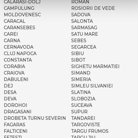
CALARASI-DOLJ
ROMAN
CAMPULUNG
ROSIORII DE VEDE
MOLDOVENESC
SADOVA
CARACAL
SALONTA
CARANSEBES
SARMASAG
CAREI
SATU MARE
CARNA
SEBES
CERNAVODA
SEGARCEA
CLUJ NAPOCA
SIBIU
CONSTANTA
SIBOT
CORABIA
SIGHETU MARMATIEI
CRAIOVA
SIMAND
DABULENI
SIMERIA
DEJ
SIMLEU SILVANIEI
DESA
SLATINA
DEVA
SLOBOZIA
DOROHOI
SUCEAVA
DRAGASANI
SUPUR
DROBETA TURNU SEVERIN
TANDAREI
FAGARAS
TARGOVISTE
FALTICENI
TARGU FRUMOS
FETESTI
TARGU JIU