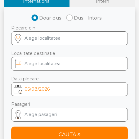
International
Intern
Doar dus
Dus - Intors
Plecare din
Localitate destinatie
Data plecare
Pasageri
CAUTA