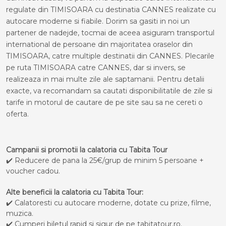
regulate din TIMISOARA cu destinatia CANNES realizate cu
autocare moderne si fiabile. Dorim sa gasiti in noi un
partener de nadejde, tocmai de aceea asiguram transportul
international de persoane din majoritatea oraselor din
TIMISOARA, catre multiple destinatii din CANNES. Plecarile
pe ruta TIMISOARA catre CANNES, dar si invers, se
realizeaza in mai multe zile ale saptamanii. Pentru detalii
exacte, va recomandam sa cautati disponibilitatile de zile si
tarife in motorul de cautare de pe site sau sa ne cereti o
oferta.
Campanii si promotii la calatoria cu Tabita Tour
✔️ Reducere de pana la 25€/grup de minim 5 persoane +
voucher cadou.
Alte beneficii la calatoria cu Tabita Tour:
✔️ Calatoresti cu autocare moderne, dotate cu prize, filme,
muzica.
✔️ Cumperi biletul rapid si sigur de pe tabitatour.ro.