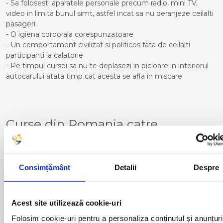
- Sa folosesti aparatele personale precum radio, mini TV,
video in limita bunul simt, astfel incat sa nu deranjeze ceilalti
pasageri.
- O igiena corporala corespunzatoare
- Un comportament civilizat si politicos fata de ceilalti
participanti la calatorie
- Pe timpul cursei sa nu te deplasezi in picioare in interiorul
autocarului atata timp cat acesta se afla in miscare
Curse din Romania catre
CANNES:
ACAS
LUGOJ
ADJUD
MAGLAVIT
Consimțământ
Detalii
Despre
AIUD
MEDGIDIA
ALBA IULIA
MEDIAS
ALESD
MIZIL
Acest site utilizează cookie-uri
ALEXANDRIA
MOINESTI
ARAD
MOTCA
Folosim cookie-uri pentru a personaliza conținutul și anunțuri