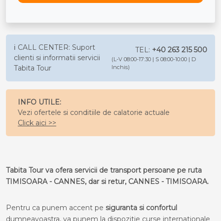
ℹ️ CALL CENTER: Suport
TEL:
+40 263 215 500
clienti si informatii servicii
(L-V 08:00-17:30 | S 08:00-10:00 | D
Tabita Tour
Inchis)
INFO UTILE:
Vezi ofertele si conditiile de calatorie actuale
Click aici >>
Tabita Tour va ofera servicii de transport persoane pe ruta
TIMISOARA - CANNES, dar si retur, CANNES - TIMISOARA.
Pentru ca punem accent pe
siguranta si confortul
dumneavoastra, va punem la dispozitie curse internationale