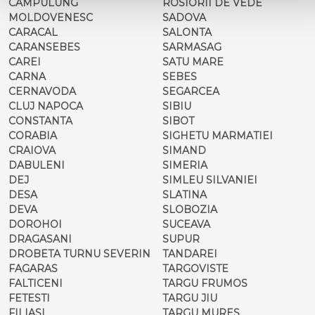
CAMPULUNG
ROSIORII DE VEDE
MOLDOVENESC
SADOVA
CARACAL
SALONTA
CARANSEBES
SARMASAG
CAREI
SATU MARE
CARNA
SEBES
CERNAVODA
SEGARCEA
CLUJ NAPOCA
SIBIU
CONSTANTA
SIBOT
CORABIA
SIGHETU MARMATIEI
CRAIOVA
SIMAND
DABULENI
SIMERIA
DEJ
SIMLEU SILVANIEI
DESA
SLATINA
DEVA
SLOBOZIA
DOROHOI
SUCEAVA
DRAGASANI
SUPUR
DROBETA TURNU SEVERIN
TANDAREI
FAGARAS
TARGOVISTE
FALTICENI
TARGU FRUMOS
FETESTI
TARGU JIU
FILIASI
TARGU MURES