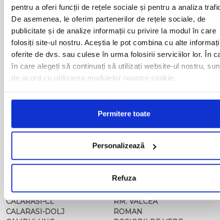
BACAU
NUSFALAU
pentru a oferi funcții de rețele sociale și pentru a analiza trafi
BAIA MARE
OLTENITA
De asemenea, le oferim partenerilor de rețele sociale, de
BAILE HERCULANE
ONESTI
publicitate și de analize informații cu privire la modul în care
BAILESTI
ORADEA
folosiți site-ul nostru. Aceștia le pot combina cu alte informați
BALS-IS
ORSOVA
oferite de dvs. sau culese în urma folosirii serviciilor lor. În c
BALS-OT
PASCANI
în care alegeți să continuați să utilizați website-ul nostru, sun
BARCA
PERICEI
BARLAD
PERISOR
de acord cu utilizarea modulelor noastre cookie.
BECHET
PETROSANI
BECLEAN
PIATRA NEAMT
BISTRET
PISCU VECHI
Permitere toate
BISTRITA
PITESTI
BLAJ
PLOIESTI
BOTOSANI
PODARI
Personalizează
BRAILA
POIANA MARE
BRASOV
RADOVAN
BUCURESTI AGENTIE
RAST
Refuza
BUZAU
REGHIN
CALAFAT
RESITA
CALARASI-CL
RM. VALCEA
CALARASI-DOLJ
ROMAN