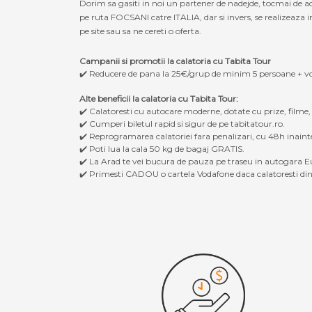
Dorim sa gasiti in noi un partener de nadejde, tocmai de a
pe ruta FOCSANI catre ITALIA, dar si invers, se realizeaza i
pe site sau sa ne cereti o oferta.
Campanii si promotii la calatoria cu Tabita Tour
✔️ Reducere de pana la 25€/grup de minim 5 persoane + v
Alte beneficii la calatoria cu Tabita Tour:
✔️ Calatoresti cu autocare moderne, dotate cu prize, filme
✔️ Cumperi biletul rapid si sigur de pe tabitatour.ro.
✔️ Reprogramarea calatoriei fara penalizari, cu 48h inaint
✔️ Poti lua la cala 50 kg de bagaj GRATIS.
✔️ La Arad te vei bucura de pauza pe traseu in autogara Eu
✔️ Primesti CADOU o cartela Vodafone daca calatoresti din 