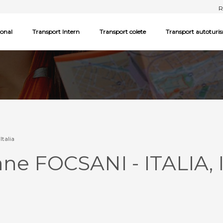
R
ional
Transport Intern
Transport colete
Transport autoturi
Italia
ne FOCSANI - ITALIA, I