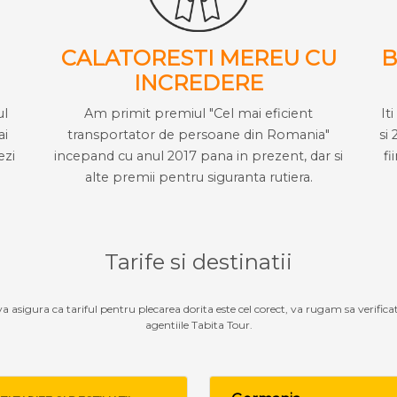
CALATORESTI MEREU CU
B
INCREDERE
ul
Am primit premiul "Cel mai eficient
It
ai
transportator de persoane din Romania"
si 
ezi
incepand cu anul 2017 pana in prezent, dar si
fi
alte premii pentru siguranta rutiera.
Tarife si destinatii
 va asigura ca tariful pentru plecarea dorita este cel corect, va rugam sa verifica
agentiile Tabita Tour.