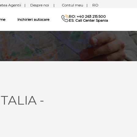
etea Agentii
|
Despre noi
|
Contul meu
|
RO
RO: +40 263 215 500
sme
Inchirieri autocare
ES: Call Center Spania
TALIA -