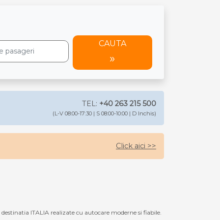
CAUTA
TEL:
+40 263 215 500
(L-V 08:00-17:30 | S 08:00-10:00 | D Inchis)
Click aici >>
stinatia ITALIA realizate cu autocare moderne si fiabile.