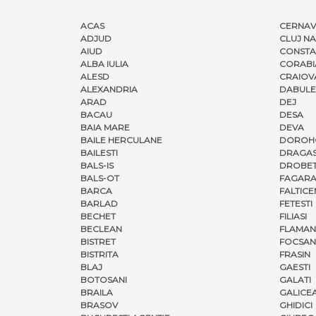
ACAS
CERNA
ADJUD
CLUJ N
AIUD
CONSTA
ALBA IULIA
CORABI
ALESD
CRAIOV
ALEXANDRIA
DABULE
ARAD
DEJ
BACAU
DESA
BAIA MARE
DEVA
BAILE HERCULANE
DOROH
BAILESTI
DRAGAS
BALS-IS
DROBET
BALS-OT
FAGARA
BARCA
FALTICE
BARLAD
FETESTI
BECHET
FILIASI
BECLEAN
FLAMAN
BISTRET
FOCSAN
BISTRITA
FRASIN
BLAJ
GAESTI
BOTOSANI
GALATI
BRAILA
GALICE
BRASOV
GHIDICI