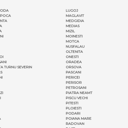
VODA
LUGOJ
APOCA
MAGLAVIT
NTA
MEDGIDIA
A
MEDIAS
A
MIZIL
NI
MOINESTI
MOTCA
NUSFALAU
OLTENITA
OI
ONESTI
ANI
ORADEA
A TURNU SEVERIN
ORSOVA
S
PASCANI
NI
PERICEI
PERISOR
PETROSANI
ZI
PIATRA NEAMT
I
PISCU VECHI
PITESTI
PLOIESTI
PODARI
A
POIANA MARE
RADOVAN