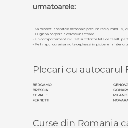
urmatoarele:
- Sa folosesti aparatele personale precum radio, mini TV, vid
- O igiena corporala corespunzatoare
- Un comportament civilizat si politicos fata de ceilalti part
- Pe timpul cursei sa nu te deplasezi in picioare in interior
Plecari cu autocarul
BERGAMO
GENOV
BRESCIA
GONAR
CERIALE
MILANO
FERNETTI
NOVAR
Curse din Romania ca