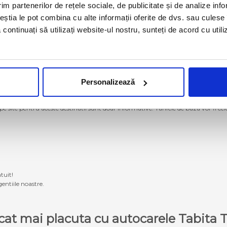
im partenerilor de rețele sociale, de publicitate și de analize info
ceștia le pot combina cu alte informații oferite de dvs. sau culese î
să continuați să utilizați website-ul nostru, sunteți de acord cu uti
Personalizează
g momentan nu se mai operează cu autocarele proprii Tabita Tour. Pentru a ach
 pe site pentru aceste destinatii sunt doar informative. Tarifele de baza vor fi ce
tuit!
entiile noastre.
e cat mai placuta cu autocarele Tabit