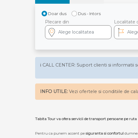
Doar dus
Dus - Intors
Plecare din
Localitate 
ℹ️ CALL CENTER: Suport clienti si informatii s
INFO UTILE:
Vezi ofertele si conditiile de ca
Tabita Tour va ofera servicii de transport persoane pe rut
Pentru ca punem accent pe
siguranta si confortul
dumneav