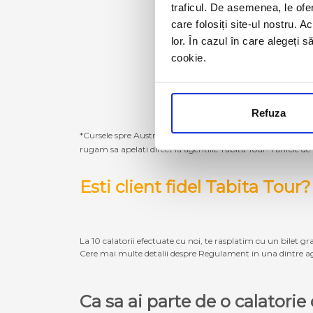
traficul. De asemenea, le ofer
care folosiți site-ul nostru. A
lor. În cazul în care alegeți 
cookie.
Refuza
*Cursele spre Austria, Germania, Belgia, Olanda, Luxembur
rugam sa apelati direct la agentiile Tabita Tour. Tarifele de
Esti client fidel Tabita Tour?
La 10 calatorii efectuate cu noi, te rasplatim cu un bilet gra
Cere mai multe detalii despre Regulament in una dintre ag
Ca sa ai parte de o calatori