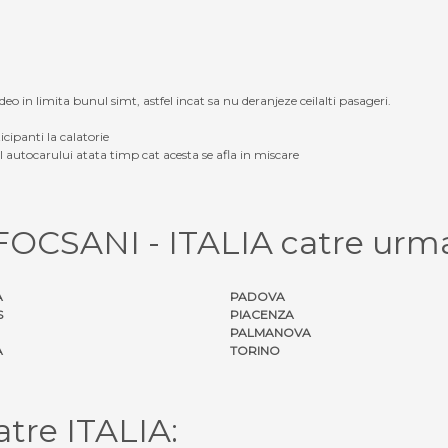
eo in limita bunul simt, astfel incat sa nu deranjeze ceilalti pasageri.
icipanti la calatorie
ul autocarului atata timp cat acesta se afla in miscare
 FOCSANI - ITALIA catre urma
A
PADOVA
S
PIACENZA
PALMANOVA
A
TORINO
tre ITALIA: