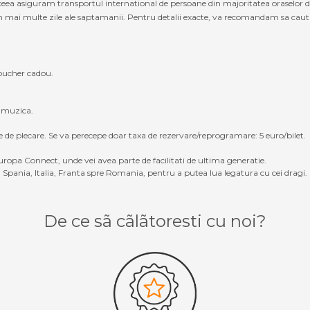
ceea asiguram transportul international de persoane din majoritatea oraselor di
n mai multe zile ale saptamanii. Pentru detalii exacte, va recomandam sa cautati 
oucher cadou.
, muzica.
e de plecare. Se va perecepe doar taxa de rezervare/reprogramare: 5 euro/bilet.
ropa Connect, unde vei avea parte de facilitati de ultima generatie.
Spania, Italia, Franta spre Romania, pentru a putea lua legatura cu cei dragi.
De ce sã cãlãtoresti cu noi?