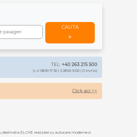
CAUTA
TEL:
+40 263 215 500
(L-V 08:00-17:30 | S 08:00-10:00 | D Inchis)
Click aici >>
u destinatia ELCHE realizate cu autocare moderne si