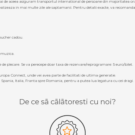
cmai de aceea asiguram transportul international de persoane din majoritatea or
alizeaza in mai multe zile ale saptamanii. Pentru detalii exacte, va recomandam s
oucher cadou.
, muzica.
e de plecare. Se va perecepe doar taxa de rezervare/reprogramare: 5 euro/bilet.
ropa Connect, unde vei avea parte de facilitati de ultima generatie.
Spania, Italia, Franta spre Romania, pentru a putea lua legatura cu cei dragi.
De ce sã cãlãtoresti cu noi?