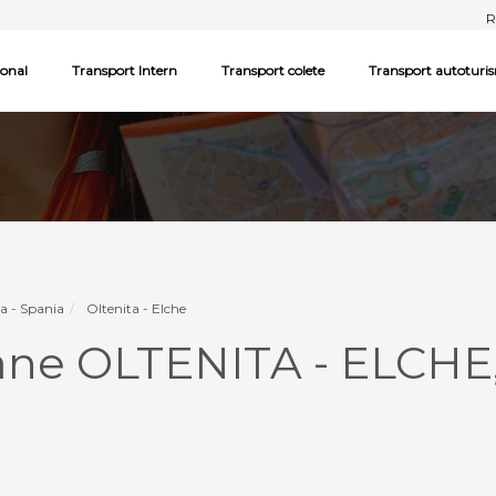
R
ional
Transport Intern
Transport colete
Transport autoturi
a - Spania
Oltenita - Elche
ane OLTENITA - ELCHE