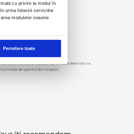
rmații cu privire la modul în
n urma folosirii serviciilor
lizarea modulelor noastre
Permitere toate
izitiona bilete de autocar spre aceste destinatii va
le furnizate de agentul de transport.