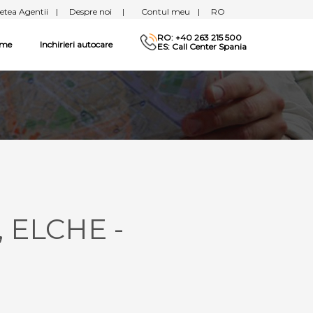
etea Agentii
|
Despre noi
|
Contul meu
|
RO
RO: +40 263 215 500
sme
Inchirieri autocare
ES: Call Center Spania
, ELCHE -