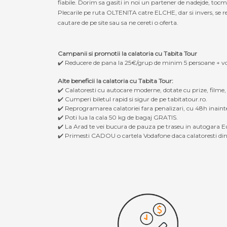
fiabile. Dorim sa gasiti in noi un partener de nadejde, to
Plecarile pe ruta OLTENITA catre ELCHE, dar si invers, se re
cautare de pe site sau sa ne cereti o oferta.
Campanii si promotii la calatoria cu Tabita Tour
✔️ Reducere de pana la 25€/grup de minim 5 persoane + v
Alte beneficii la calatoria cu Tabita Tour:
✔️ Calatoresti cu autocare moderne, dotate cu prize, filme
✔️ Cumperi biletul rapid si sigur de pe tabitatour.ro.
✔️ Reprogramarea calatoriei fara penalizari, cu 48h inaint
✔️ Poti lua la cala 50 kg de bagaj GRATIS.
✔️ La Arad te vei bucura de pauza pe traseu in autogara Eu
✔️ Primesti CADOU o cartela Vodafone daca calatoresti din 