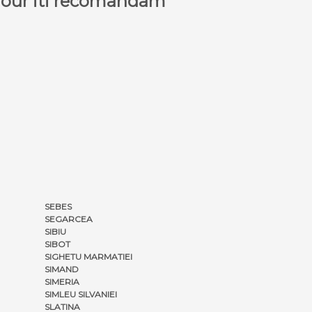
a Tour iti recomandam
SEBES
SEGARCEA
SIBIU
SIBOT
SIGHETU MARMATIEI
SIMAND
SIMERIA
SIMLEU SILVANIEI
SLATINA