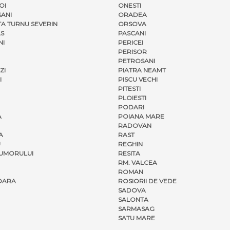
OI
ONESTI
ANI
ORADEA
A TURNU SEVERIN
ORSOVA
S
PASCANI
NI
PERICEI
PERISOR
PETROSANI
ZI
PIATRA NEAMT
I
PISCU VECHI
PITESTI
PLOIESTI
PODARI
A
POIANA MARE
RADOVAN
A
RAST
U
REGHIN
UMORULUI
RESITA
RM. VALCEA
ROMAN
OARA
ROSIORII DE VEDE
SADOVA
SALONTA
SARMASAG
SATU MARE