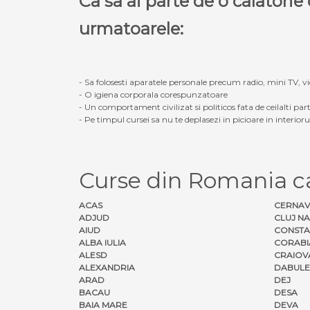
Ca sa ai parte de o calatori
urmatoarele:
- Sa folosesti aparatele personale precum radio, mini TV, vid
- O igiena corporala corespunzatoare
- Un comportament civilizat si politicos fata de ceilalti part
- Pe timpul cursei sa nu te deplasezi in picioare in interior
Curse din Romania c
ACAS
CERNA
ADJUD
CLUJ N
AIUD
CONSTA
ALBA IULIA
CORABI
ALESD
CRAIOV
ALEXANDRIA
DABULE
ARAD
DEJ
BACAU
DESA
BAIA MARE
DEVA