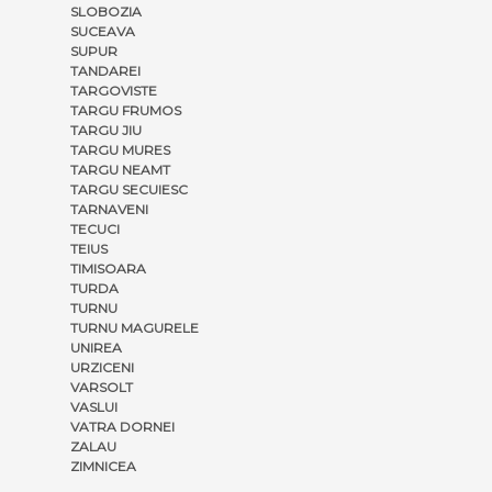
SLOBOZIA
SUCEAVA
SUPUR
TANDAREI
TARGOVISTE
TARGU FRUMOS
TARGU JIU
TARGU MURES
TARGU NEAMT
TARGU SECUIESC
TARNAVENI
TECUCI
TEIUS
TIMISOARA
TURDA
TURNU
TURNU MAGURELE
UNIREA
URZICENI
VARSOLT
VASLUI
VATRA DORNEI
ZALAU
ZIMNICEA