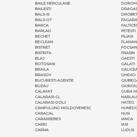
BAILE HERCULANE
DOROH
BAILESTI
DRAGAS
BALS-IS
DROBET
BALS-OT
FAGARA
BARCA
FALTICE
BARLAD
FETESTI
BECHET
FILIASI
BECLEAN
FLAMAN
BISTRET
FOCSAN
BISTRITA
FRASIN
BLAJ
GAESTI
BOTOSANI
GALATI
BRAILA
GALICE
BRASOV
GHIDICI
BUCURESTI AGENTIE
GIUBEG
BUZAU
GIURGI
CALAFAT
GURA H
CALARASI-CL
HARLAU
CALARASI-DOLJ
HATEG
CAMPULUNG MOLDOVENESC
HUNED
CARACAL
HUSI
CARANSEBES
IANCA
CAREI
IASI
CARNA
LUDUS