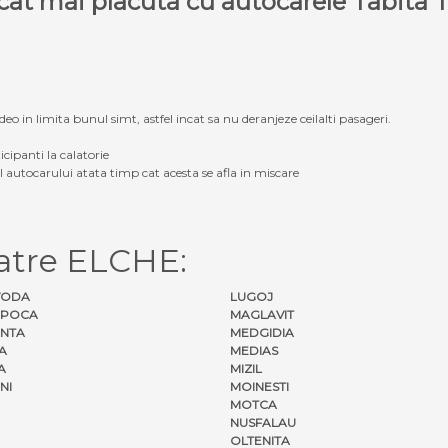
e cat mai placuta cu autocarele Tabit
eo in limita bunul simt, astfel incat sa nu deranjeze ceilalti pasageri.
icipanti la calatorie
ul autocarului atata timp cat acesta se afla in miscare
atre ELCHE:
VODA
LUGOJ
APOCA
MAGLAVIT
NTA
MEDGIDIA
A
MEDIAS
A
MIZIL
NI
MOINESTI
MOTCA
NUSFALAU
OLTENITA