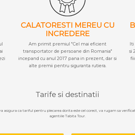
CALATORESTI MEREU CU
B
INCREDERE
ul
Am primit premiul "Cel mai eficient
It
ai
transportator de persoane din Romania"
si 
ezi
incepand cu anul 2017 pana in prezent, dar si
fi
alte premii pentru siguranta rutiera.
Tarife si destinatii
 va asigura ca tariful pentru plecarea dorita este cel corect, va rugam sa verifica
agentiile Tabita Tour.