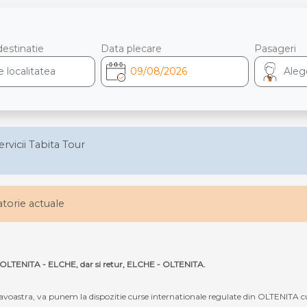
destinatie
Data plecare
Pasageri
ervicii Tabita Tour
latorie actuale
ta OLTENITA - ELCHE, dar si retur, ELCHE - OLTENITA.
oastra, va punem la dispozitie curse internationale regulate din OLTENITA c