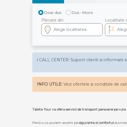
Doar dus
Dus - Intors
Plecare din
Localitate 
ℹ️ CALL CENTER: Suport clienti si informatii s
INFO UTILE:
Vezi ofertele si conditiile de ca
Tabita Tour va ofera servicii de transport persoane pe ru
Pentru ca punem accent pe
siguranta si confortul
dumneav