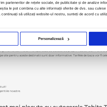
im partenerilor de rețele sociale, de publicitate și de analize info
ceștia le pot combina cu alte informații oferite de dvs. sau culese î
să continuați să utilizați website-ul nostru, sunteți de acord cu uti
Personalizează
g momentan nu se mai operează cu autocarele proprii Tabita Tour. Pentru a ach
 pe site pentru aceste destinatii sunt doar informative. Tarifele de baza vor fi ce
tuit!
entiile noastre.