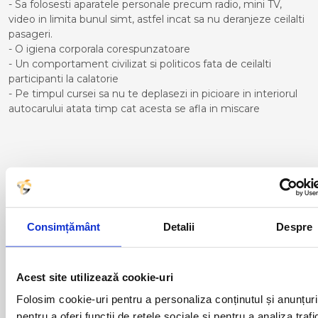
- Sa folosesti aparatele personale precum radio, mini TV,
video in limita bunul simt, astfel incat sa nu deranjeze ceilalti
pasageri.
- O igiena corporala corespunzatoare
- Un comportament civilizat si politicos fata de ceilalti
participanti la calatorie
- Pe timpul cursei sa nu te deplasezi in picioare in interiorul
autocarului atata timp cat acesta se afla in miscare
Curse din Romania catre ELCHE:
ACAS
LUGOJ
ADJUD
MAGLAVIT
Consimțământ
Detalii
Despre
AIUD
MEDGIDIA
ALBA IULIA
MEDIAS
ALESD
MIZIL
ALEXANDRIA
MOINESTI
Acest site utilizează cookie-uri
ARAD
MOTCA
Folosim cookie-uri pentru a personaliza conținutul și anunțuri
BACAU
NUSFALAU
pentru a oferi funcții de rețele sociale și pentru a analiza trafi