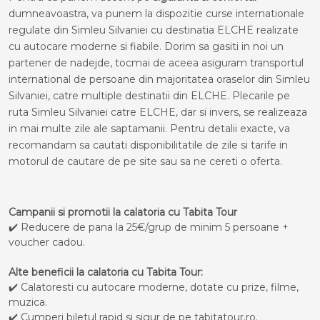
dumneavoastra, va punem la dispozitie curse internationale
regulate din Simleu Silvaniei cu destinatia ELCHE realizate
cu autocare moderne si fiabile. Dorim sa gasiti in noi un
partener de nadejde, tocmai de aceea asiguram transportul
international de persoane din majoritatea oraselor din Simleu
Silvaniei, catre multiple destinatii din ELCHE. Plecarile pe
ruta Simleu Silvaniei catre ELCHE, dar si invers, se realizeaza
in mai multe zile ale saptamanii. Pentru detalii exacte, va
recomandam sa cautati disponibilitatile de zile si tarife in
motorul de cautare de pe site sau sa ne cereti o oferta.
Campanii si promotii la calatoria cu Tabita Tour
✔️ Reducere de pana la 25€/grup de minim 5 persoane +
voucher cadou.
Alte beneficii la calatoria cu Tabita Tour:
✔️ Calatoresti cu autocare moderne, dotate cu prize, filme,
muzica.
✔️ Cumperi biletul rapid si sigur de pe tabitatour.ro.