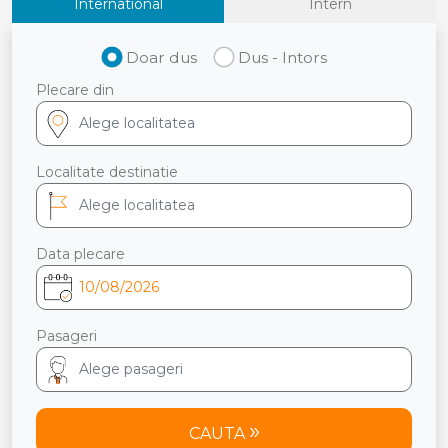
International
Intern
Doar dus
Dus - Intors
Plecare din
Localitate destinatie
Data plecare
Pasageri
CAUTA