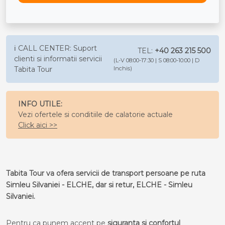
ℹ️ CALL CENTER: Suport
TEL:
+40 263 215 500
clienti si informatii servicii
(L-V 08:00-17:30 | S 08:00-10:00 | D
Tabita Tour
Inchis)
INFO UTILE:
Vezi ofertele si conditiile de calatorie actuale
Click aici >>
Tabita Tour va ofera servicii de transport persoane pe ruta
Simleu Silvaniei - ELCHE, dar si retur, ELCHE - Simleu
Silvaniei.
Pentru ca punem accent pe
siguranta si confortul