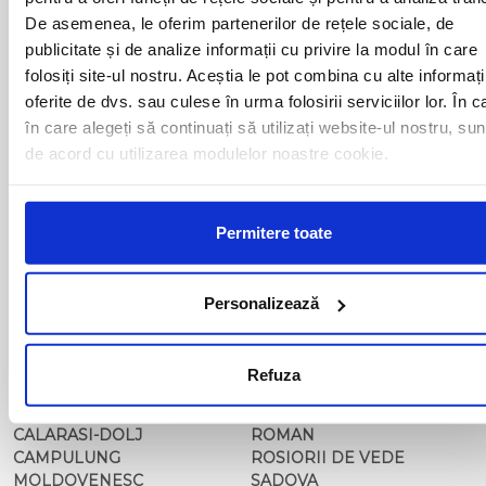
BAIA MARE
OLTENITA
De asemenea, le oferim partenerilor de rețele sociale, de
BAILE HERCULANE
ONESTI
BAILESTI
ORADEA
publicitate și de analize informații cu privire la modul în care
BALS-IS
ORSOVA
folosiți site-ul nostru. Aceștia le pot combina cu alte informați
BALS-OT
PASCANI
oferite de dvs. sau culese în urma folosirii serviciilor lor. În c
BARCA
PERICEI
în care alegeți să continuați să utilizați website-ul nostru, sun
BARLAD
PERISOR
de acord cu utilizarea modulelor noastre cookie.
BECHET
PETROSANI
BECLEAN
PIATRA NEAMT
BISTRET
PISCU VECHI
BISTRITA
PITESTI
Permitere toate
BLAJ
PLOIESTI
BOTOSANI
PODARI
BRAILA
POIANA MARE
Personalizează
BRASOV
RADOVAN
BUCURESTI AGENTIE
RAST
BUZAU
REGHIN
Refuza
CALAFAT
RESITA
CALARASI-CL
RM. VALCEA
CALARASI-DOLJ
ROMAN
CAMPULUNG
ROSIORII DE VEDE
MOLDOVENESC
SADOVA