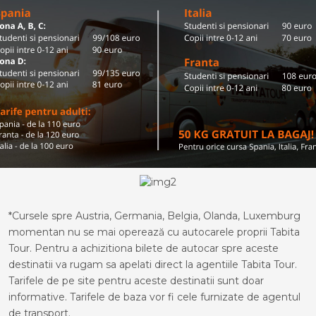
*Cursele spre Austria, Germania, Belgia, Olanda, Luxemburg
momentan nu se mai operează cu autocarele proprii Tabita
Tour. Pentru a achizitiona bilete de autocar spre aceste
destinatii va rugam sa apelati direct la agentiile Tabita Tour.
Tarifele de pe site pentru aceste destinatii sunt doar
informative. Tarifele de baza vor fi cele furnizate de agentul
de transport.