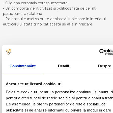
- O igiena corporala corespunzatoare
- Un comportament civilizat si politicos fata de ceilalti
participanti la calatorie
- Pe timpul cursei sa nu te deplasezi in picioare in interiorul
autocarului atata timp cat acesta se afla in miscare
Curse din Romania catre ELCHE:
ACAS
LUGOJ
ADJUD
MAGLAVIT
Consimțământ
Detalii
Despre
AIUD
MEDGIDIA
ALBA IULIA
MEDIAS
ALESD
MIZIL
ALEXANDRIA
MOINESTI
Acest site utilizează cookie-uri
ARAD
MOTCA
Folosim cookie-uri pentru a personaliza conținutul și anunțuri
BACAU
NUSFALAU
pentru a oferi funcții de rețele sociale și pentru a analiza trafi
BAIA MARE
OLTENITA
De asemenea, le oferim partenerilor de rețele sociale, de
BAILE HERCULANE
ONESTI
BAILESTI
ORADEA
publicitate și de analize informații cu privire la modul în care