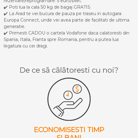
rezervare/reprogramare: 5 euro/bilet.
✔️ Poti lua la cala 50 kg de bagaj GRATIS.
✔️ La Arad te vei bucura de pauza pe traseu in autogara
Europa Connect, unde vei avea parte de facilitati de ultima
generatie.
✔️ Primesti CADOU o cartela Vodafone daca calatoresti din
Spania, Italia, Franta spre Romania, pentru a putea lua
legatura cu cei dragi.
De ce sã cãlãtoresti cu noi?
ECONOMISESTI TIMP
SI BANI