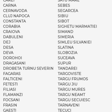
CAREI
SATU MARE
CARNA
SEBES
CERNAVODA
SEGARCEA
CLUJ NAPOCA
SIBIU
CONSTANTA
SIBOT
CORABIA
SIGHETU MARMATIEI
CRAIOVA
SIMAND
DABULENI
SIMERIA
DEJ
SIMLEU SILVANIEI
DESA
SLATINA
DEVA
SLOBOZIA
DOROHOI
SUCEAVA
DRAGASANI
SUPUR
DROBETA TURNU SEVERIN
TANDAREI
FAGARAS
TARGOVISTE
FALTICENI
TARGU FRUMOS
FETESTI
TARGU JIU
FILIASI
TARGU MURES
FLAMANZI
TARGU NEAMT
FOCSANI
TARGU SECUIESC
FRASIN
TARNAVENI
GAESTI
TECUCI