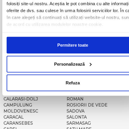
BALS-IS
ORSOVA
folosiți site-ul nostru. Aceștia le pot combina cu alte informați
BALS-OT
PASCANI
oferite de dvs. sau culese în urma folosirii serviciilor lor. În c
BARCA
PERICEI
în care alegeți să continuați să utilizați website-ul nostru, sun
BARLAD
PERISOR
de acord cu utilizarea modulelor noastre cookie.
BECHET
PETROSANI
BECLEAN
PIATRA NEAMT
BISTRET
PISCU VECHI
BISTRITA
PITESTI
Permitere toate
BLAJ
PLOIESTI
BOTOSANI
PODARI
BRAILA
POIANA MARE
Personalizează
BRASOV
RADOVAN
BUCURESTI AGENTIE
RAST
BUZAU
REGHIN
Refuza
CALAFAT
RESITA
CALARASI-CL
RM. VALCEA
CALARASI-DOLJ
ROMAN
CAMPULUNG
ROSIORII DE VEDE
MOLDOVENESC
SADOVA
CARACAL
SALONTA
CARANSEBES
SARMASAG