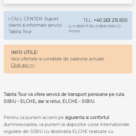
ℹ️ CALL CENTER: Suport
TEL:
+40 263 215 500
clienti si informatii servicii
(L-V 08:00-17:30 | S 08:00-10:00 | D
Tabita Tour
Inchis)
INFO UTILE:
Vezi ofertele si conditiile de calatorie actuale
Click aici >>
Tabita Tour va ofera servicii de transport persoane pe ruta
SIBIU - ELCHE, dar si retur, ELCHE - SIBIU.
Pentru ca punem accent pe
siguranta si confortul
dumneavoastra, va punem la dispozitie curse internationale
regulate din SIBIU cu destinatia ELCHE realizate cu