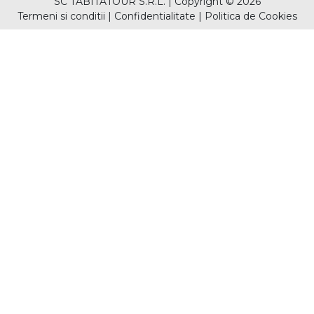
SC TABITATOUR S.R.L.
|
Copyright © 2026
Termeni si conditii
|
Confidentialitate
|
Politica de Cookies