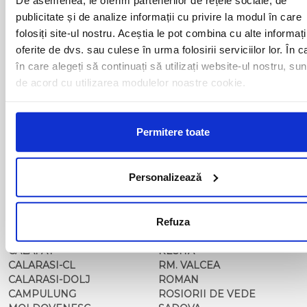
BAIA MARE
OLTENITA
publicitate și de analize informații cu privire la modul în care
BAILE HERCULANE
ONESTI
folosiți site-ul nostru. Aceștia le pot combina cu alte informați
BAILESTI
ORADEA
BALS-IS
ORSOVA
oferite de dvs. sau culese în urma folosirii serviciilor lor. În c
BALS-OT
PASCANI
în care alegeți să continuați să utilizați website-ul nostru, sun
BARCA
PERICEI
de acord cu utilizarea modulelor noastre cookie.
BARLAD
PERISOR
BECHET
PETROSANI
BECLEAN
PIATRA NEAMT
Permitere toate
BISTRET
PISCU VECHI
BISTRITA
PITESTI
BLAJ
PLOIESTI
Personalizează
BOTOSANI
PODARI
BRAILA
POIANA MARE
BRASOV
RADOVAN
BUCURESTI AGENTIE
Refuza
RAST
BUZAU
REGHIN
CALAFAT
RESITA
CALARASI-CL
RM. VALCEA
CALARASI-DOLJ
ROMAN
CAMPULUNG
ROSIORII DE VEDE