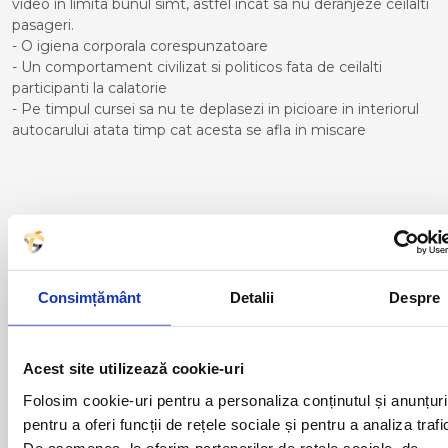
video in limita bunul simt, astfel incat sa nu deranjeze ceilalti
pasageri.
- O igiena corporala corespunzatoare
- Un comportament civilizat si politicos fata de ceilalti
participanti la calatorie
- Pe timpul cursei sa nu te deplasezi in picioare in interiorul
autocarului atata timp cat acesta se afla in miscare
Curse din Romania catre
BRESCIA:
ACAS
LUGOJ
Consimțământ
Detalii
Despre
ADJUD
MAGLAVIT
AIUD
MEDGIDIA
ALBA IULIA
MEDIAS
Acest site utilizează cookie-uri
ALESD
MIZIL
ALEXANDRIA
MOINESTI
Folosim cookie-uri pentru a personaliza conținutul și anunțuri
ARAD
MOTCA
pentru a oferi funcții de rețele sociale și pentru a analiza trafi
BACAU
NUSFALAU
De asemenea, le oferim partenerilor de rețele sociale, de