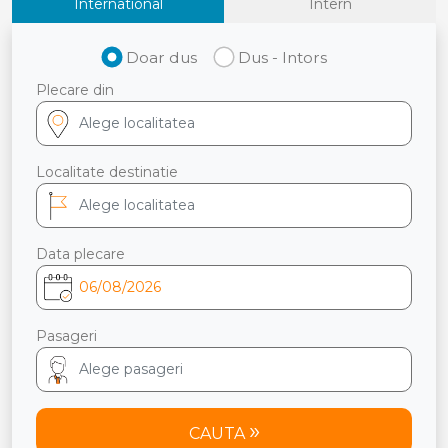
International
Intern
Doar dus
Dus - Intors
Plecare din
Localitate destinatie
Data plecare
Pasageri
CAUTA