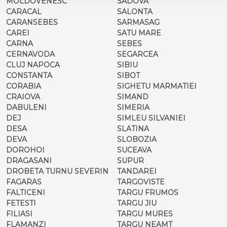
MOLDOVENESC
SADOVA
CARACAL
SALONTA
CARANSEBES
SARMASAG
CAREI
SATU MARE
CARNA
SEBES
CERNAVODA
SEGARCEA
CLUJ NAPOCA
SIBIU
CONSTANTA
SIBOT
CORABIA
SIGHETU MARMATIEI
CRAIOVA
SIMAND
DABULENI
SIMERIA
DEJ
SIMLEU SILVANIEI
DESA
SLATINA
DEVA
SLOBOZIA
DOROHOI
SUCEAVA
DRAGASANI
SUPUR
DROBETA TURNU SEVERIN
TANDAREI
FAGARAS
TARGOVISTE
FALTICENI
TARGU FRUMOS
FETESTI
TARGU JIU
FILIASI
TARGU MURES
FLAMANZI
TARGU NEAMT