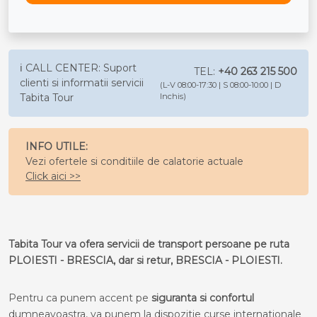
ℹ️ CALL CENTER: Suport
TEL:
+40 263 215 500
clienti si informatii servicii
(L-V 08:00-17:30 | S 08:00-10:00 | D
Tabita Tour
Inchis)
INFO UTILE:
Vezi ofertele si conditiile de calatorie actuale
Click aici >>
Tabita Tour va ofera servicii de transport persoane pe ruta
PLOIESTI - BRESCIA, dar si retur, BRESCIA - PLOIESTI.
Pentru ca punem accent pe
siguranta si confortul
dumneavoastra, va punem la dispozitie curse internationale