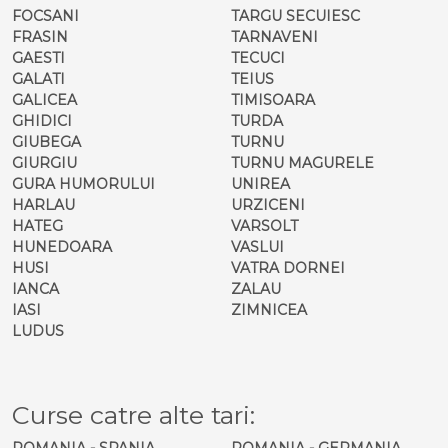
FOCSANI
TARGU SECUIESC
FRASIN
TARNAVENI
GAESTI
TECUCI
GALATI
TEIUS
GALICEA
TIMISOARA
GHIDICI
TURDA
GIUBEGA
TURNU
GIURGIU
TURNU MAGURELE
GURA HUMORULUI
UNIREA
HARLAU
URZICENI
HATEG
VARSOLT
HUNEDOARA
VASLUI
HUSI
VATRA DORNEI
IANCA
ZALAU
IASI
ZIMNICEA
LUDUS
Curse catre alte tari:
ROMANIA - SPANIA
ROMANIA - GERMANIA