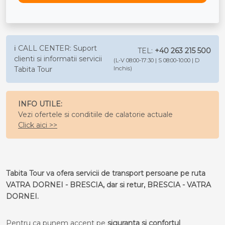
ℹ️ CALL CENTER: Suport
TEL:
+40 263 215 500
clienti si informatii servicii
(L-V 08:00-17:30 | S 08:00-10:00 | D
Tabita Tour
Inchis)
INFO UTILE:
Vezi ofertele si conditiile de calatorie actuale
Click aici >>
Tabita Tour va ofera servicii de transport persoane pe ruta
VATRA DORNEI - BRESCIA, dar si retur, BRESCIA - VATRA
DORNEI.
Pentru ca punem accent pe
siguranta si confortul