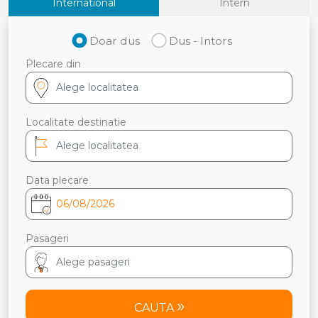
International
Intern
Doar dus
Dus - Intors
Plecare din
Localitate destinatie
Data plecare
Pasageri
CAUTA