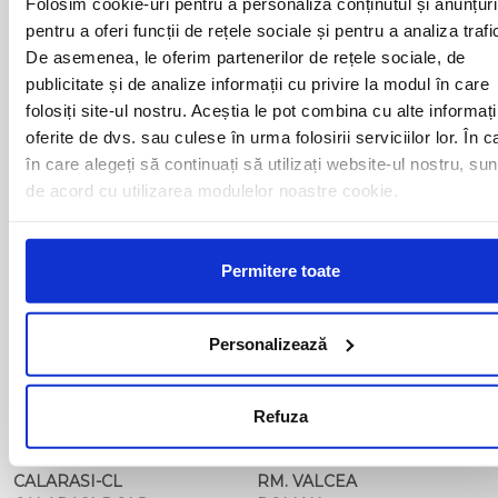
Folosim cookie-uri pentru a personaliza conținutul și anunțuri
ARAD
MOTCA
pentru a oferi funcții de rețele sociale și pentru a analiza trafi
BACAU
NUSFALAU
De asemenea, le oferim partenerilor de rețele sociale, de
BAIA MARE
OLTENITA
publicitate și de analize informații cu privire la modul în care
BAILE HERCULANE
ONESTI
BAILESTI
ORADEA
folosiți site-ul nostru. Aceștia le pot combina cu alte informați
BALS-IS
ORSOVA
oferite de dvs. sau culese în urma folosirii serviciilor lor. În c
BALS-OT
PASCANI
în care alegeți să continuați să utilizați website-ul nostru, sun
BARCA
PERICEI
de acord cu utilizarea modulelor noastre cookie.
BARLAD
PERISOR
BECHET
PETROSANI
BECLEAN
PIATRA NEAMT
BISTRET
Permitere toate
PISCU VECHI
BISTRITA
PITESTI
BLAJ
PLOIESTI
BOTOSANI
PODARI
Personalizează
BRAILA
POIANA MARE
BRASOV
RADOVAN
BUCURESTI AGENTIE
RAST
Refuza
BUZAU
REGHIN
CALAFAT
RESITA
CALARASI-CL
RM. VALCEA