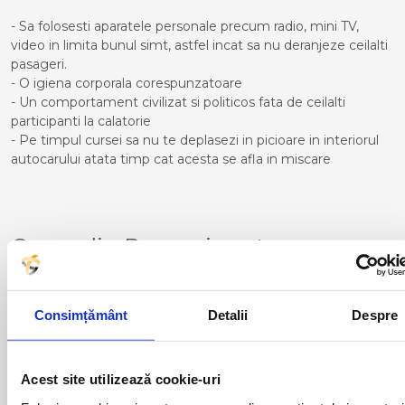
- Sa folosesti aparatele personale precum radio, mini TV,
video in limita bunul simt, astfel incat sa nu deranjeze ceilalti
pasageri.
- O igiena corporala corespunzatoare
- Un comportament civilizat si politicos fata de ceilalti
participanti la calatorie
- Pe timpul cursei sa nu te deplasezi in picioare in interiorul
autocarului atata timp cat acesta se afla in miscare
Curse din Romania catre
BRESCIA:
ACAS
LUGOJ
Consimțământ
Detalii
Despre
ADJUD
MAGLAVIT
AIUD
MEDGIDIA
ALBA IULIA
MEDIAS
ALESD
MIZIL
Acest site utilizează cookie-uri
ALEXANDRIA
MOINESTI