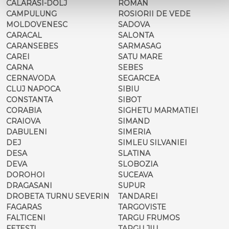
CALARASI-DOLJ
ROMAN
CAMPULUNG
ROSIORII DE VEDE
MOLDOVENESC
SADOVA
CARACAL
SALONTA
CARANSEBES
SARMASAG
CAREI
SATU MARE
CARNA
SEBES
CERNAVODA
SEGARCEA
CLUJ NAPOCA
SIBIU
CONSTANTA
SIBOT
CORABIA
SIGHETU MARMATIEI
CRAIOVA
SIMAND
DABULENI
SIMERIA
DEJ
SIMLEU SILVANIEI
DESA
SLATINA
DEVA
SLOBOZIA
DOROHOI
SUCEAVA
DRAGASANI
SUPUR
DROBETA TURNU SEVERIN
TANDAREI
FAGARAS
TARGOVISTE
FALTICENI
TARGU FRUMOS
FETESTI
TARGU JIU