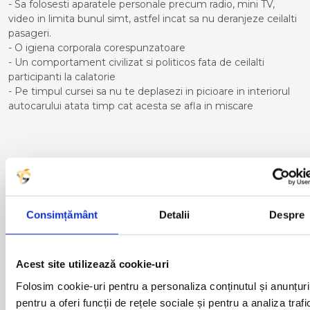
- Sa folosesti aparatele personale precum radio, mini TV,
video in limita bunul simt, astfel incat sa nu deranjeze ceilalti
pasageri.
- O igiena corporala corespunzatoare
- Un comportament civilizat si politicos fata de ceilalti
participanti la calatorie
- Pe timpul cursei sa nu te deplasezi in picioare in interiorul
autocarului atata timp cat acesta se afla in miscare
Curse din Romania catre
BRESCIA:
Consimțământ
Detalii
Despre
ACAS
LUGOJ
ADJUD
MAGLAVIT
AIUD
MEDGIDIA
ALBA IULIA
MEDIAS
Acest site utilizează cookie-uri
ALESD
MIZIL
Folosim cookie-uri pentru a personaliza conținutul și anunțuri
ALEXANDRIA
MOINESTI
pentru a oferi funcții de rețele sociale și pentru a analiza trafi
ARAD
MOTCA