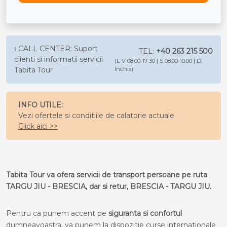
ℹ️ CALL CENTER: Suport
TEL:
+40 263 215 500
clienti si informatii servicii
(L-V 08:00-17:30 | S 08:00-10:00 | D
Tabita Tour
Inchis)
INFO UTILE:
Vezi ofertele si conditiile de calatorie actuale
Click aici >>
Tabita Tour va ofera servicii de transport persoane pe ruta
TARGU JIU - BRESCIA, dar si retur, BRESCIA - TARGU JIU.
Pentru ca punem accent pe
siguranta si confortul
dumneavoastra, va punem la dispozitie curse internationale