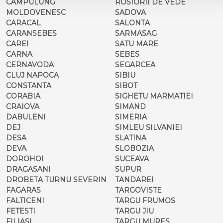
CAMPULUNG
ROSIORII DE VEDE
MOLDOVENESC
SADOVA
CARACAL
SALONTA
CARANSEBES
SARMASAG
CAREI
SATU MARE
CARNA
SEBES
CERNAVODA
SEGARCEA
CLUJ NAPOCA
SIBIU
CONSTANTA
SIBOT
CORABIA
SIGHETU MARMATIEI
CRAIOVA
SIMAND
DABULENI
SIMERIA
DEJ
SIMLEU SILVANIEI
DESA
SLATINA
DEVA
SLOBOZIA
DOROHOI
SUCEAVA
DRAGASANI
SUPUR
DROBETA TURNU SEVERIN
TANDAREI
FAGARAS
TARGOVISTE
FALTICENI
TARGU FRUMOS
FETESTI
TARGU JIU
FILIASI
TARGU MURES