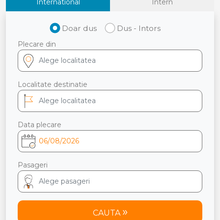
International
Intern
Doar dus
Dus - Intors
Plecare din
Localitate destinatie
Data plecare
Pasageri
CAUTA