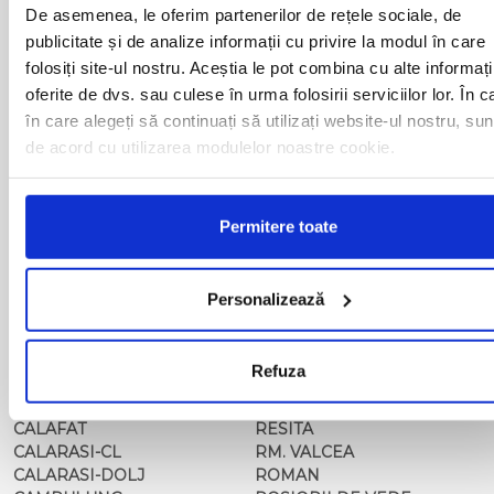
BACAU
NUSFALAU
De asemenea, le oferim partenerilor de rețele sociale, de
BAIA MARE
OLTENITA
publicitate și de analize informații cu privire la modul în care
BAILE HERCULANE
ONESTI
folosiți site-ul nostru. Aceștia le pot combina cu alte informați
BAILESTI
ORADEA
oferite de dvs. sau culese în urma folosirii serviciilor lor. În c
BALS-IS
ORSOVA
în care alegeți să continuați să utilizați website-ul nostru, sun
BALS-OT
PASCANI
de acord cu utilizarea modulelor noastre cookie.
BARCA
PERICEI
BARLAD
PERISOR
BECHET
PETROSANI
BECLEAN
PIATRA NEAMT
Permitere toate
BISTRET
PISCU VECHI
BISTRITA
PITESTI
BLAJ
PLOIESTI
Personalizează
BOTOSANI
PODARI
BRAILA
POIANA MARE
BRASOV
RADOVAN
Refuza
BUCURESTI AGENTIE
RAST
BUZAU
REGHIN
CALAFAT
RESITA
CALARASI-CL
RM. VALCEA
CALARASI-DOLJ
ROMAN