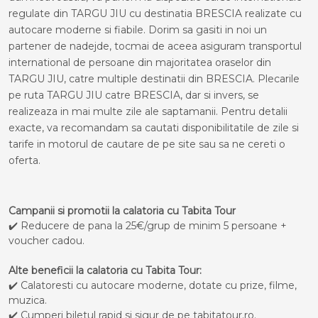
regulate din TARGU JIU cu destinatia BRESCIA realizate cu
autocare moderne si fiabile. Dorim sa gasiti in noi un
partener de nadejde, tocmai de aceea asiguram transportul
international de persoane din majoritatea oraselor din
TARGU JIU, catre multiple destinatii din BRESCIA. Plecarile
pe ruta TARGU JIU catre BRESCIA, dar si invers, se
realizeaza in mai multe zile ale saptamanii. Pentru detalii
exacte, va recomandam sa cautati disponibilitatile de zile si
tarife in motorul de cautare de pe site sau sa ne cereti o
oferta.
Campanii si promotii la calatoria cu Tabita Tour
✔️ Reducere de pana la 25€/grup de minim 5 persoane +
voucher cadou.
Alte beneficii la calatoria cu Tabita Tour:
✔️ Calatoresti cu autocare moderne, dotate cu prize, filme,
muzica.
✔️ Cumperi biletul rapid si sigur de pe tabitatour.ro.