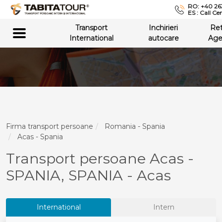
RO: +40 26
ES : Call Ce
Transport
Inchirieri
Re
International
autocare
Age
Firma transport persoane
Romania - Spania
Acas - Spania
Transport persoane Acas -
SPANIA, SPANIA - Acas
International
Intern