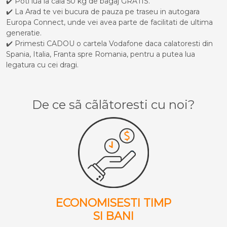
✔️ Poti lua la cala 50 kg de bagaj GRATIS.
✔️ La Arad te vei bucura de pauza pe traseu in autogara
Europa Connect, unde vei avea parte de facilitati de ultima
generatie.
✔️ Primesti CADOU o cartela Vodafone daca calatoresti din
Spania, Italia, Franta spre Romania, pentru a putea lua
legatura cu cei dragi.
De ce sã cãlãtoresti cu noi?
ECONOMISESTI TIMP
SI BANI