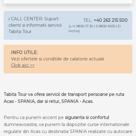
ℹ️ CALL CENTER: Suport
TEL:
+40 263 215 500
clienti si informatii servicii
(L-V 08:00-17:30 | S 08:00-10:00 | D
Tabita Tour
Inchis)
INFO UTILE:
Vezi ofertele si conditiile de calatorie actuale
Click aici >>
Tabita Tour va ofera servicii de transport persoane pe ruta
Acas - SPANIA, dar si retur, SPANIA - Acas.
Pentru ca punem accent pe
siguranta si confortul
dumneavoastra, va punem la dispozitie curse internationale
regulate din Acas cu destinatia SPANIA realizate cu autocare