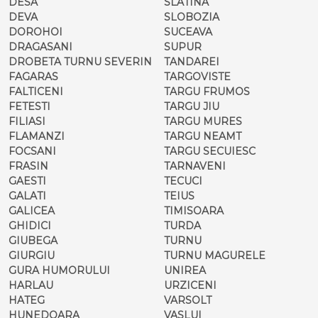
DESA
SLATINA
DEVA
SLOBOZIA
DOROHOI
SUCEAVA
DRAGASANI
SUPUR
DROBETA TURNU SEVERIN
TANDAREI
FAGARAS
TARGOVISTE
FALTICENI
TARGU FRUMOS
FETESTI
TARGU JIU
FILIASI
TARGU MURES
FLAMANZI
TARGU NEAMT
FOCSANI
TARGU SECUIESC
FRASIN
TARNAVENI
GAESTI
TECUCI
GALATI
TEIUS
GALICEA
TIMISOARA
GHIDICI
TURDA
GIUBEGA
TURNU
GIURGIU
TURNU MAGURELE
GURA HUMORULUI
UNIREA
HARLAU
URZICENI
HATEG
VARSOLT
HUNEDOARA
VASLUI