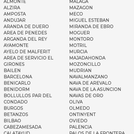
ALMONTE
MALAGA
ALZIRA
MAZAGON
AMPOSTA
MECO
ANDUJAR
MIGUEL ESTEBAN
ARANDA DE DUERO
MIRANDA DE EBRO
AREA DE PENEDES
MOGUER
ARGANDA DEL REY
MONTORO
AYAMONTE
MOTRIL
AYELO DE MALFERIT
MURCIA
AREA DE SERVICIO EL
MAJADAHONDA
GIRONES
MOZONCILLO
BAILEN
MUDRIAN
BARCELONA
NAVALMANZANO
BENICARLO
NAVA DE AREVALO
BENIDORM
NAVA DE LA ASUNCION
BOLLULLOS PAR DEL
NAVAS DE ORO
CONDADO
OLIVA
BURGOS
OLMEDO
BETANZOS
ONTINYENT
BILBAO
OVIEDO
CABEZAMESADA
PALENCIA
CALATAYUD
PALOS DE LA FRONTERA