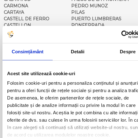
CARMONA
PEDRO MUNOZ
CARTAYA
PILAS
CASTELL DE FERRO
PUERTO LUMBRERAS
CASTELLON
PONFERRADA
CORDOBA
PONT DE MOLINS
CORRAL DE ALMAGUER
PONTEVEDRA
COSLADA
PORTA DE BARCELONA
CARBONERO EL MAYOR
QUINTENAR DE LA ORDEN
Consimțământ
Detalii
Despre
COCA
REQUENA
DENIA
RESTAURANTE 21
ECIJA
ROCIANA DEL CONDATO
Acest site utilizează cookie-uri
EL BAIX L'EBRE
ROQUETAS DEL MAR
Folosim cookie-uri pentru a personaliza conținutul și anunțuri
EL EJIDO
SAGUNTO
EL ROCIO
SALOU
pentru a oferi funcții de rețele sociale și pentru a analiza trafi
ELCHE
SAN CLEMENTE
De asemenea, le oferim partenerilor de rețele sociale, de
FIGUERAS
SEGOVIA
publicitate și de analize informații cu privire la modul în care
FRAGA
SEVILLA
folosiți site-ul nostru. Aceștia le pot combina cu alte informați
FUENTE EL OLMO DE
SAN SEBASTIAN
oferite de dvs. sau culese în urma folosirii serviciilor lor. În c
FUENTIDUENA
SANTANDER
în care alegeți să continuați să utilizați website-ul nostru, sun
GIBRALEON
SANTIAGO DE
de acord cu utilizarea modulelor noastre cookie.
GIRONA
COMPOSTELA