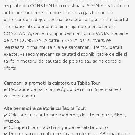
regulate din CONSTANTA cu destinatia SPANIA realizate cu
autocare moderne si fiabile. Dorim sa gasiti in noi un
partener de nadejde, tocmai de aceea asiguram transportul
international de persoane din majoritatea oraselor din
CONSTANTA, catre multiple destinatii din SPANIA. Plecarile
pe ruta CONSTANTA catre SPANIA, dar si invers, se
realizeaza in mai multe zile ale saptamanii. Pentru detalii
exacte, va recomandam sa cautati disponibilitatile de zile si
tarife in motorul de cautare de pe site sau sa ne cereti o
oferta.
Campanii si promotii la calatoria cu Tabita Tour
✔️ Reducere de pana la 25€/grup de minim 5 persoane +
voucher cadou.
Alte beneficii la calatoria cu Tabita Tour:
✔️ Calatoresti cu autocare moderne, dotate cu prize, filme,
muzica.
✔️ Cumperi biletul rapid si sigur de pe tabitatour.ro.
✔️ Reprogramarea calatoriei fara penalizari, cu 48h inainte de