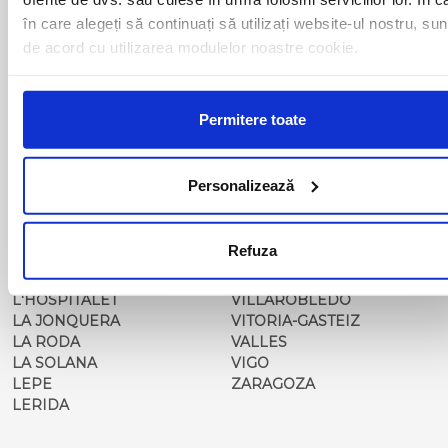
FUENTIDUENA
SANTANDER
în care alegeți să continuați să utilizați website-ul nostru, sun
GIBRALEON
SANTIAGO DE
de acord cu utilizarea modulelor noastre cookie.
GIRONA
COMPOSTELA
GRANADA
TARANCON
GUADALAJARA
TARRAGONA
GERIA
TOMELLOSO
Permitere toate
GIJON
TORRELAVEGA
HONRUBIA
UBEDA
HOTEL BALISA
UTIEL
Personalizează
HUELVA
VALDEPENAS
HUELVA 1
VALENCIA
HUERCAL OVERA
VALLADOLID
Refuza
JAEN
VELEZ MALAGA
JATIVA
VERA
L'HOSPITALET
VILLAROBLEDO
LA JONQUERA
VITORIA-GASTEIZ
LA RODA
VALLES
LA SOLANA
VIGO
LEPE
ZARAGOZA
LERIDA