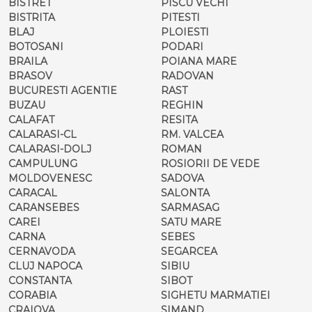
BISTRET
PISCU VECHI
BISTRITA
PITESTI
BLAJ
PLOIESTI
BOTOSANI
PODARI
BRAILA
POIANA MARE
BRASOV
RADOVAN
BUCURESTI AGENTIE
RAST
BUZAU
REGHIN
CALAFAT
RESITA
CALARASI-CL
RM. VALCEA
CALARASI-DOLJ
ROMAN
CAMPULUNG
ROSIORII DE VEDE
MOLDOVENESC
SADOVA
CARACAL
SALONTA
CARANSEBES
SARMASAG
CAREI
SATU MARE
CARNA
SEBES
CERNAVODA
SEGARCEA
CLUJ NAPOCA
SIBIU
CONSTANTA
SIBOT
CORABIA
SIGHETU MARMATIEI
CRAIOVA
SIMAND