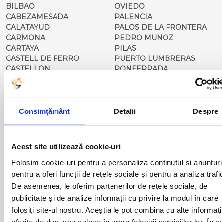
BILBAO
OVIEDO
CABEZAMESADA
PALENCIA
CALATAYUD
PALOS DE LA FRONTERA
CARMONA
PEDRO MUNOZ
CARTAYA
PILAS
CASTELL DE FERRO
PUERTO LUMBRERAS
CASTELLON
PONFERRADA
CORDOBA
PONT DE MOLINS
CORRAL DE ALMAGUER
PONTEVEDRA
COSLADA
PORTA DE BARCELONA
CARBONERO EL MAYOR
QUINTENAR DE LA ORDEN
Consimțământ
Detalii
Despre
COCA
REQUENA
DENIA
RESTAURANTE 21
ECIJA
ROCIANA DEL CONDATO
Acest site utilizează cookie-uri
EL BAIX L'EBRE
ROQUETAS DEL MAR
Folosim cookie-uri pentru a personaliza conținutul și anunțuri
EL EJIDO
SAGUNTO
EL ROCIO
SALOU
pentru a oferi funcții de rețele sociale și pentru a analiza trafi
ELCHE
SAN CLEMENTE
De asemenea, le oferim partenerilor de rețele sociale, de
FIGUERAS
SEGOVIA
publicitate și de analize informații cu privire la modul în care
FRAGA
SEVILLA
folosiți site-ul nostru. Aceștia le pot combina cu alte informați
FUENTE EL OLMO DE
SAN SEBASTIAN
oferite de dvs. sau culese în urma folosirii serviciilor lor. În c