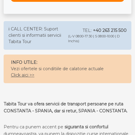
ℹ️ CALL CENTER: Suport
TEL:
+40 263 215 500
clienti si informatii servicii
(L-V 08:00-17:30 | S 08:00-10:00 | D
Tabita Tour
Inchis)
INFO UTILE:
Vezi ofertele si conditiile de calatorie actuale
Click aici >>
Tabita Tour va ofera servicii de transport persoane pe ruta
CONSTANTA - SPANIA, dar si retur, SPANIA - CONSTANTA.
Pentru ca punem accent pe
siguranta si confortul
dumneavoastra, va punem la dispozitie curse internationale