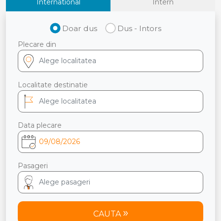
International
Intern
Doar dus
Dus - Intors
Plecare din
Localitate destinatie
Data plecare
Pasageri
CAUTA