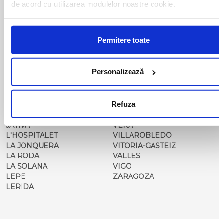
GIBRALEON
SANTIAGO DE
de acord cu utilizarea modulelor noastre cookie.
GIRONA
COMPOSTELA
GRANADA
TARANCON
GUADALAJARA
TARRAGONA
Permitere toate
GERIA
TOMELLOSO
GIJON
TORRELAVEGA
HONRUBIA
UBEDA
Personalizează
HOTEL BALISA
UTIEL
HUELVA
VALDEPENAS
HUELVA 1
VALENCIA
Refuza
HUERCAL OVERA
VALLADOLID
JAEN
VELEZ MALAGA
JATIVA
VERA
L'HOSPITALET
VILLAROBLEDO
LA JONQUERA
VITORIA-GASTEIZ
LA RODA
VALLES
LA SOLANA
VIGO
LEPE
ZARAGOZA
LERIDA