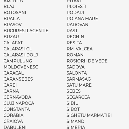
BISTRITA
PITESTI
BLAJ
PLOIESTI
BOTOSANI
PODARI
BRAILA
POIANA MARE
BRASOV
RADOVAN
BUCURESTI AGENTIE
RAST
BUZAU
REGHIN
CALAFAT
RESITA
CALARASI-CL
RM. VALCEA
CALARASI-DOLJ
ROMAN
CAMPULUNG
ROSIORII DE VEDE
MOLDOVENESC
SADOVA
CARACAL
SALONTA
CARANSEBES
SARMASAG
CAREI
SATU MARE
CARNA
SEBES
CERNAVODA
SEGARCEA
CLUJ NAPOCA
SIBIU
CONSTANTA
SIBOT
CORABIA
SIGHETU MARMATIEI
CRAIOVA
SIMAND
DABULENI
SIMERIA