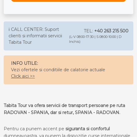
ℹ️ CALL CENTER: Suport
TEL:
+40 263 215 500
clienti si informatii servicii
(L-V 08:00-17:30 | S 08:00-10:00 | D
Tabita Tour
Inchis)
INFO UTILE:
Vezi ofertele si conditiile de calatorie actuale
Click aici >>
Tabita Tour va ofera servicii de transport persoane pe ruta
RADOVAN - SPANIA, dar si retur, SPANIA - RADOVAN.
Pentru ca punem accent pe
siguranta si confortul
dumneavoastra, va punem la dispozitie curse internationale