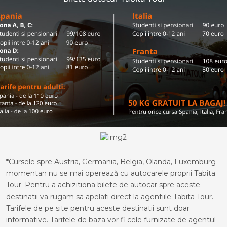
*Cursele spre Austria, Germania, Belgia, Olanda, Luxemburg
momentan nu se mai operează cu autocarele proprii Tabita
Tour. Pentru a achizitiona bilete de autocar spre aceste
destinatii va rugam sa apelati direct la agentiile Tabita Tour.
Tarifele de pe site pentru aceste destinatii sunt doar
informative. Tarifele de baza vor fi cele furnizate de agentul