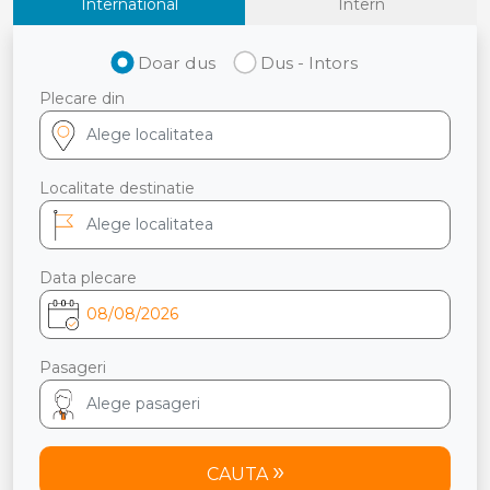
International
Intern
Doar dus
Dus - Intors
Plecare din
Localitate destinatie
Data plecare
Pasageri
CAUTA