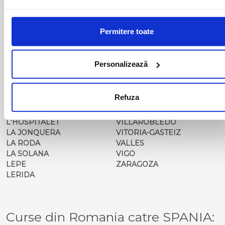
GRANADA
TARANCON
GUADALAJARA
TARRAGONA
GERIA
TOMELLOSO
Permitere toate
GIJON
TORRELAVEGA
HONRUBIA
UBEDA
HOTEL BALISA
UTIEL
Personalizează
HUELVA
VALDEPENAS
HUELVA 1
VALENCIA
HUERCAL OVERA
VALLADOLID
Refuza
JAEN
VELEZ MALAGA
JATIVA
VERA
L'HOSPITALET
VILLAROBLEDO
LA JONQUERA
VITORIA-GASTEIZ
LA RODA
VALLES
LA SOLANA
VIGO
LEPE
ZARAGOZA
LERIDA
Curse din Romania catre SPANIA: