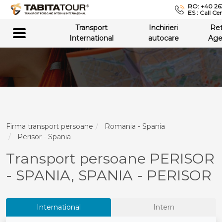
RO: +40 26
ES : Call Ce
Transport
Inchirieri
Re
International
autocare
Age
Firma transport persoane
Romania - Spania
Perisor - Spania
Transport persoane PERISOR
- SPANIA, SPANIA - PERISOR
International
Intern