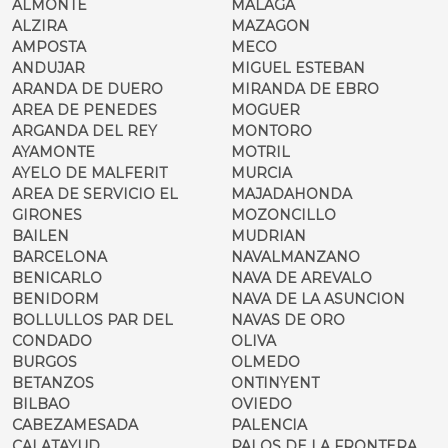
ALMONTE
MALAGA
ALZIRA
MAZAGON
AMPOSTA
MECO
ANDUJAR
MIGUEL ESTEBAN
ARANDA DE DUERO
MIRANDA DE EBRO
AREA DE PENEDES
MOGUER
ARGANDA DEL REY
MONTORO
AYAMONTE
MOTRIL
AYELO DE MALFERIT
MURCIA
AREA DE SERVICIO EL
MAJADAHONDA
GIRONES
MOZONCILLO
BAILEN
MUDRIAN
BARCELONA
NAVALMANZANO
BENICARLO
NAVA DE AREVALO
BENIDORM
NAVA DE LA ASUNCION
BOLLULLOS PAR DEL
NAVAS DE ORO
CONDADO
OLIVA
BURGOS
OLMEDO
BETANZOS
ONTINYENT
BILBAO
OVIEDO
CABEZAMESADA
PALENCIA
CALATAYUD
PALOS DE LA FRONTERA