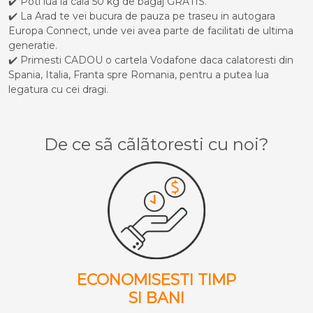
✔️ Poti lua la cala 50 kg de bagaj GRATIS.
✔️ La Arad te vei bucura de pauza pe traseu in autogara
Europa Connect, unde vei avea parte de facilitati de ultima
generatie.
✔️ Primesti CADOU o cartela Vodafone daca calatoresti din
Spania, Italia, Franta spre Romania, pentru a putea lua
legatura cu cei dragi.
De ce sã cãlãtoresti cu noi?
ECONOMISESTI TIMP
SI BANI