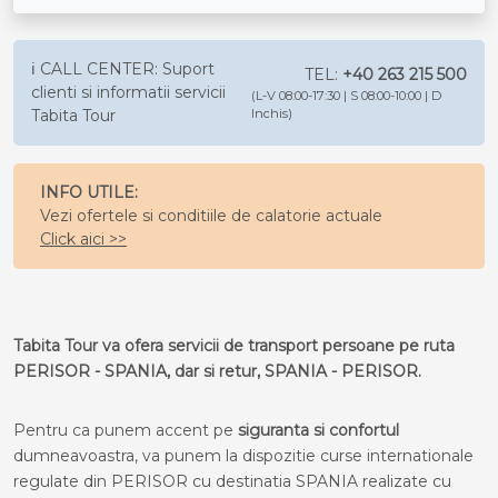
ℹ️ CALL CENTER: Suport
TEL:
+40 263 215 500
clienti si informatii servicii
(L-V 08:00-17:30 | S 08:00-10:00 | D
Tabita Tour
Inchis)
INFO UTILE:
Vezi ofertele si conditiile de calatorie actuale
Click aici >>
Tabita Tour va ofera servicii de transport persoane pe ruta
PERISOR - SPANIA, dar si retur, SPANIA - PERISOR.
Pentru ca punem accent pe
siguranta si confortul
dumneavoastra, va punem la dispozitie curse internationale
regulate din PERISOR cu destinatia SPANIA realizate cu