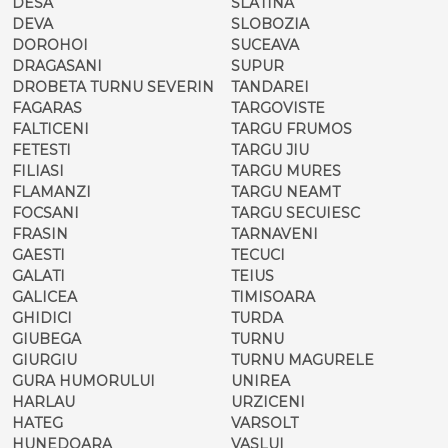
DESA
SLATINA
DEVA
SLOBOZIA
DOROHOI
SUCEAVA
DRAGASANI
SUPUR
DROBETA TURNU SEVERIN
TANDAREI
FAGARAS
TARGOVISTE
FALTICENI
TARGU FRUMOS
FETESTI
TARGU JIU
FILIASI
TARGU MURES
FLAMANZI
TARGU NEAMT
FOCSANI
TARGU SECUIESC
FRASIN
TARNAVENI
GAESTI
TECUCI
GALATI
TEIUS
GALICEA
TIMISOARA
GHIDICI
TURDA
GIUBEGA
TURNU
GIURGIU
TURNU MAGURELE
GURA HUMORULUI
UNIREA
HARLAU
URZICENI
HATEG
VARSOLT
HUNEDOARA
VASLUI