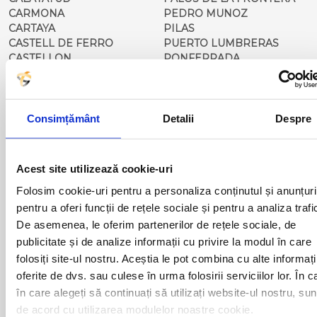
CARMONA
PEDRO MUNOZ
CARTAYA
PILAS
CASTELL DE FERRO
PUERTO LUMBRERAS
CASTELLON
PONFERRADA
CORDOBA
PONT DE MOLINS
CORRAL DE ALMAGUER
PONTEVEDRA
COSLADA
PORTA DE BARCELONA
CARBONERO EL MAYOR
QUINTENAR DE LA ORDEN
Consimțământ
Detalii
Despre
COCA
REQUENA
DENIA
RESTAURANTE 21
ECIJA
ROCIANA DEL CONDATO
Acest site utilizează cookie-uri
EL BAIX L'EBRE
ROQUETAS DEL MAR
Folosim cookie-uri pentru a personaliza conținutul și anunțuri
EL EJIDO
SAGUNTO
EL ROCIO
SALOU
pentru a oferi funcții de rețele sociale și pentru a analiza trafi
ELCHE
SAN CLEMENTE
De asemenea, le oferim partenerilor de rețele sociale, de
FIGUERAS
SEGOVIA
publicitate și de analize informații cu privire la modul în care
FRAGA
SEVILLA
folosiți site-ul nostru. Aceștia le pot combina cu alte informați
FUENTE EL OLMO DE
SAN SEBASTIAN
oferite de dvs. sau culese în urma folosirii serviciilor lor. În c
FUENTIDUENA
SANTANDER
în care alegeți să continuați să utilizați website-ul nostru, sun
GIBRALEON
SANTIAGO DE
de acord cu utilizarea modulelor noastre cookie.
GIRONA
COMPOSTELA