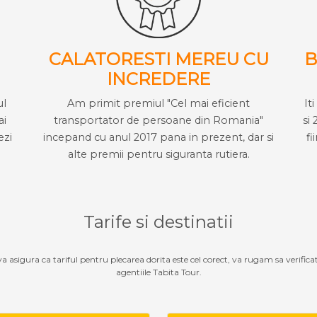
CALATORESTI MEREU CU
B
INCREDERE
ul
Am primit premiul "Cel mai eficient
It
ai
transportator de persoane din Romania"
si 
ezi
incepand cu anul 2017 pana in prezent, dar si
fi
alte premii pentru siguranta rutiera.
Tarife si destinatii
 va asigura ca tariful pentru plecarea dorita este cel corect, va rugam sa verifica
agentiile Tabita Tour.