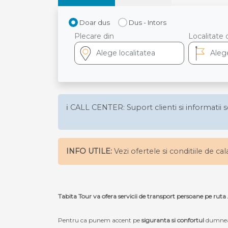
Doar dus
Dus - Intors
Plecare din
Localitate 
ℹ️ CALL CENTER: Suport clienti si informatii s
INFO UTILE:
Vezi ofertele si conditiile de ca
Tabita Tour va ofera servicii de transport persoane pe
Pentru ca punem accent pe
siguranta si confortul
dumneav