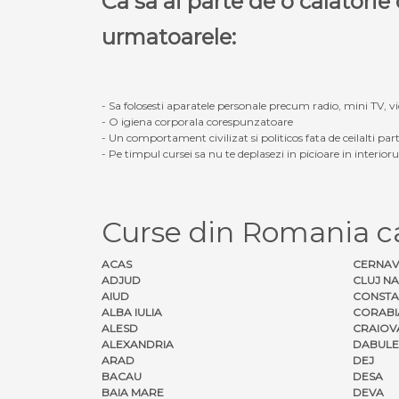
Ca sa ai parte de o calatori
urmatoarele:
- Sa folosesti aparatele personale precum radio, mini TV, vid
- O igiena corporala corespunzatoare
- Un comportament civilizat si politicos fata de ceilalti part
- Pe timpul cursei sa nu te deplasezi in picioare in interior
Curse din Romania 
ACAS
CERNA
ADJUD
CLUJ N
AIUD
CONSTA
ALBA IULIA
CORABI
ALESD
CRAIOV
ALEXANDRIA
DABULE
ARAD
DEJ
BACAU
DESA
BAIA MARE
DEVA