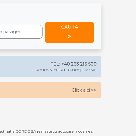
CAUTA
TEL:
+40 263 215 500
(L-V 08:00-17:30 | S 08:00-10:00 | D Inchis)
Click aici >>
destinatia CORDOBA realizate cu autocare moderne si