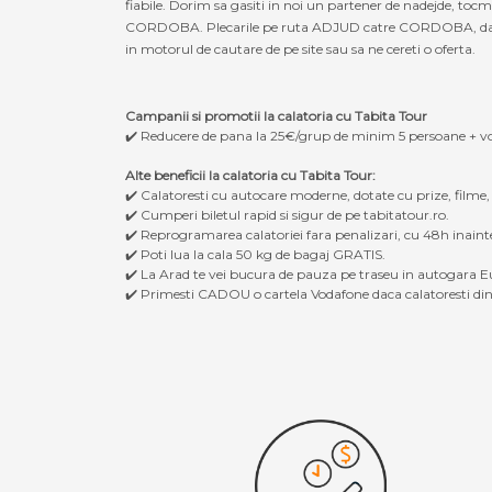
fiabile. Dorim sa gasiti in noi un partener de nadejde, to
CORDOBA. Plecarile pe ruta ADJUD catre CORDOBA, dar si inv
in motorul de cautare de pe site sau sa ne cereti o oferta.
Campanii si promotii la calatoria cu Tabita Tour
✔️ Reducere de pana la 25€/grup de minim 5 persoane + v
Alte beneficii la calatoria cu Tabita Tour:
✔️ Calatoresti cu autocare moderne, dotate cu prize, filme
✔️ Cumperi biletul rapid si sigur de pe tabitatour.ro.
✔️ Reprogramarea calatoriei fara penalizari, cu 48h inaint
✔️ Poti lua la cala 50 kg de bagaj GRATIS.
✔️ La Arad te vei bucura de pauza pe traseu in autogara Eu
✔️ Primesti CADOU o cartela Vodafone daca calatoresti din 