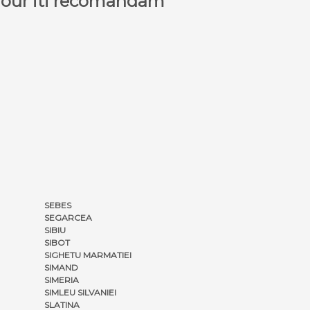
a Tour iti recomandam
SEBES
SEGARCEA
SIBIU
SIBOT
SIGHETU MARMATIEI
SIMAND
SIMERIA
SIMLEU SILVANIEI
SLATINA