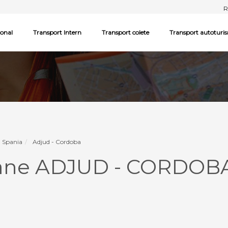
R
ional
Transport Intern
Transport colete
Transport autoturi
- Spania
Adjud - Cordoba
oane ADJUD - CORDOB