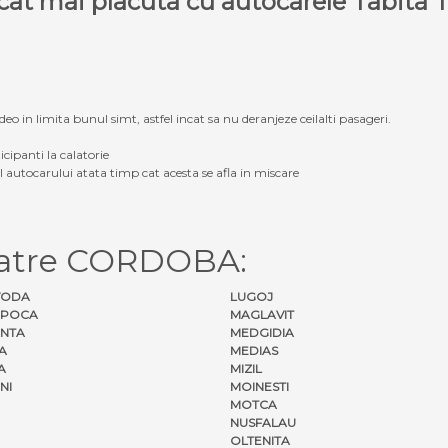
e cat mai placuta cu autocarele Tabit
eo in limita bunul simt, astfel incat sa nu deranjeze ceilalti pasageri.
icipanti la calatorie
ul autocarului atata timp cat acesta se afla in miscare
catre CORDOBA:
VODA
LUGOJ
APOCA
MAGLAVIT
NTA
MEDGIDIA
A
MEDIAS
A
MIZIL
NI
MOINESTI
MOTCA
NUSFALAU
OLTENITA