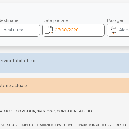
destinatie
Data plecare
Pasageri
ervicii Tabita Tour
latorie actuale
 ruta ADJUD - CORDOBA, dar si retur, CORDOBA - ADJUD.
oastra, va punem la dispozitie curse internationale regulate din ADJUD cu 