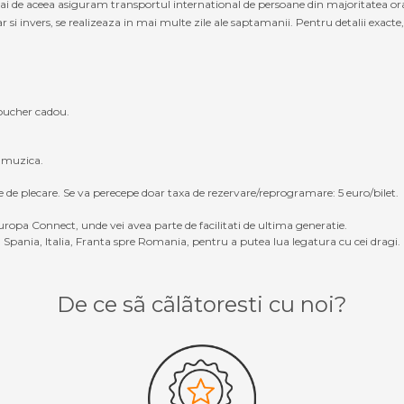
cmai de aceea asiguram transportul international de persoane din majoritatea or
ers, se realizeaza in mai multe zile ale saptamanii. Pentru detalii exacte, va
oucher cadou.
, muzica.
e de plecare. Se va perecepe doar taxa de rezervare/reprogramare: 5 euro/bilet.
ropa Connect, unde vei avea parte de facilitati de ultima generatie.
Spania, Italia, Franta spre Romania, pentru a putea lua legatura cu cei dragi.
De ce sã cãlãtoresti cu noi?