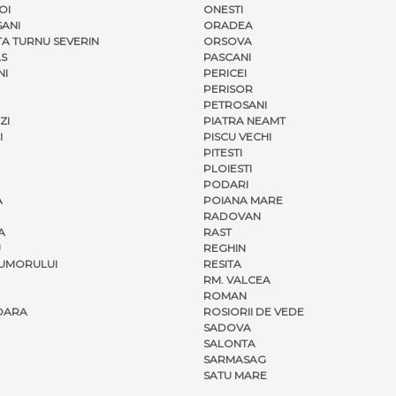
OI
ONESTI
ANI
ORADEA
A TURNU SEVERIN
ORSOVA
S
PASCANI
NI
PERICEI
PERISOR
PETROSANI
ZI
PIATRA NEAMT
I
PISCU VECHI
PITESTI
PLOIESTI
PODARI
A
POIANA MARE
RADOVAN
A
RAST
U
REGHIN
UMORULUI
RESITA
RM. VALCEA
ROMAN
OARA
ROSIORII DE VEDE
SADOVA
SALONTA
SARMASAG
SATU MARE