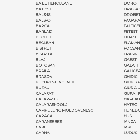
BAILE HERCULANE
DOROH
BAILESTI
DRAGAS
BALS-IS
DROBET
BALS-OT
FAGARA
BARCA
FALTICE
BARLAD
FETESTI
BECHET
FILIASI
BECLEAN
FLAMAN
BISTRET
FOCSAN
BISTRITA
FRASIN
BLAJ
GAESTI
BOTOSANI
GALATI
BRAILA
GALICE
BRASOV
GHIDICI
BUCURESTI AGENTIE
GIUBEG
BUZAU
GIURGI
CALAFAT
GURA H
CALARASI-CL
HARLAU
CALARASI-DOLJ
HATEG
CAMPULUNG MOLDOVENESC
HUNED
CARACAL
HUSI
CARANSEBES
IANCA
CAREI
IASI
CARNA
LUDUS