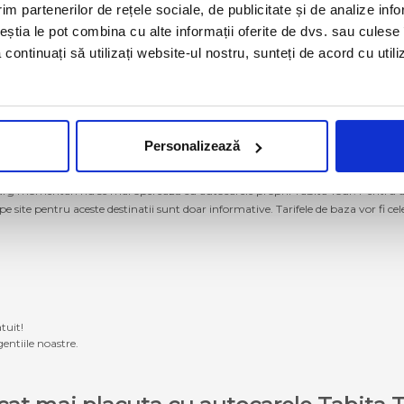
im partenerilor de rețele sociale, de publicitate și de analize info
ceștia le pot combina cu alte informații oferite de dvs. sau culese î
să continuați să utilizați website-ul nostru, sunteți de acord cu uti
Personalizează
g momentan nu se mai operează cu autocarele proprii Tabita Tour. Pentru a ach
 pe site pentru aceste destinatii sunt doar informative. Tarifele de baza vor fi ce
tuit!
entiile noastre.