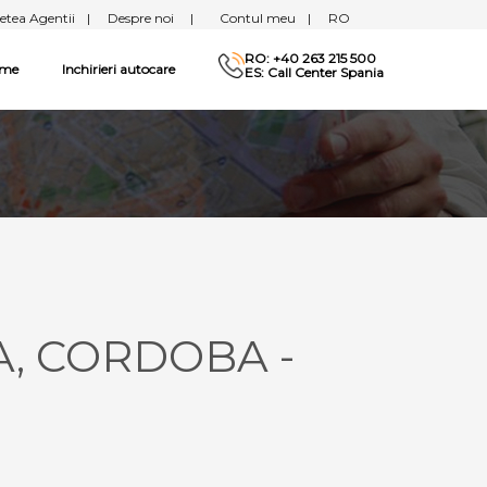
etea Agentii
|
Despre noi
|
Contul meu
|
RO
RO: +40 263 215 500
sme
Inchirieri autocare
ES: Call Center Spania
A, CORDOBA -