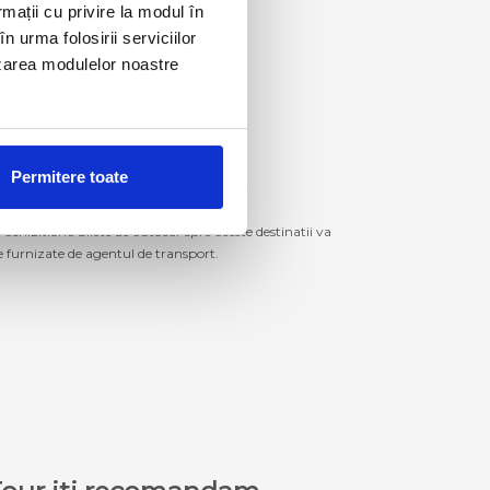
rmații cu privire la modul în
n urma folosirii serviciilor
lizarea modulelor noastre
Permitere toate
izitiona bilete de autocar spre aceste destinatii va
le furnizate de agentul de transport.