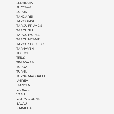
SLOBOZIA
SUCEAVA
SUPUR
TANDAREI
TARGOVISTE
TARGU FRUMOS
TARGU JIU
TARGU MURES
TARGU NEAMT
TARGU SECUIESC
TARNAVENI
TECUCI
TEIUS
TIMISOARA
TURDA
TURNU
TURNU MAGURELE
UNIREA
URZICENI
VARSOLT
VASLUI
VATRA DORNEI
ZALAU
ZIMNICEA