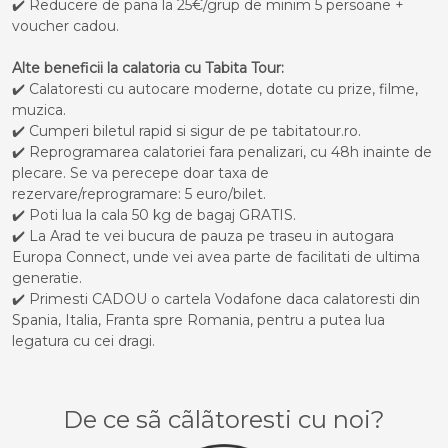
✔️ Reducere de pana la 25€/grup de minim 5 persoane +
voucher cadou.
Alte beneficii la calatoria cu Tabita Tour:
✔️ Calatoresti cu autocare moderne, dotate cu prize, filme,
muzica.
✔️ Cumperi biletul rapid si sigur de pe tabitatour.ro.
✔️ Reprogramarea calatoriei fara penalizari, cu 48h inainte de
plecare. Se va perecepe doar taxa de
rezervare/reprogramare: 5 euro/bilet.
✔️ Poti lua la cala 50 kg de bagaj GRATIS.
✔️ La Arad te vei bucura de pauza pe traseu in autogara
Europa Connect, unde vei avea parte de facilitati de ultima
generatie.
✔️ Primesti CADOU o cartela Vodafone daca calatoresti din
Spania, Italia, Franta spre Romania, pentru a putea lua
legatura cu cei dragi.
De ce sã cãlãtoresti cu noi?