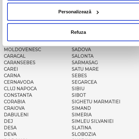
BRASOV
RADOVAN
BUCURESTI AGENTIE
RAST
Personalizează
BUZAU
REGHIN
CALAFAT
RESITA
CALARASI-CL
RM. VALCEA
Refuza
CALARASI-DOLJ
ROMAN
CAMPULUNG
ROSIORII DE VEDE
MOLDOVENESC
SADOVA
CARACAL
SALONTA
CARANSEBES
SARMASAG
CAREI
SATU MARE
CARNA
SEBES
CERNAVODA
SEGARCEA
CLUJ NAPOCA
SIBIU
CONSTANTA
SIBOT
CORABIA
SIGHETU MARMATIEI
CRAIOVA
SIMAND
DABULENI
SIMERIA
DEJ
SIMLEU SILVANIEI
DESA
SLATINA
DEVA
SLOBOZIA