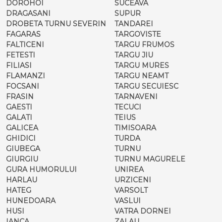
DOROHOI
SUCEAVA
DRAGASANI
SUPUR
DROBETA TURNU SEVERIN
TANDAREI
FAGARAS
TARGOVISTE
FALTICENI
TARGU FRUMOS
FETESTI
TARGU JIU
FILIASI
TARGU MURES
FLAMANZI
TARGU NEAMT
FOCSANI
TARGU SECUIESC
FRASIN
TARNAVENI
GAESTI
TECUCI
GALATI
TEIUS
GALICEA
TIMISOARA
GHIDICI
TURDA
GIUBEGA
TURNU
GIURGIU
TURNU MAGURELE
GURA HUMORULUI
UNIREA
HARLAU
URZICENI
HATEG
VARSOLT
HUNEDOARA
VASLUI
HUSI
VATRA DORNEI
IANCA
ZALAU