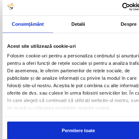
ADJUD
MAGLAVIT
AIUD
MEDGIDIA
ALBA IULIA
MEDIAS
Consimțământ
Detalii
Despre
ALESD
MIZIL
ALEXANDRIA
MOINESTI
ARAD
MOTCA
BACAU
NUSFALAU
Acest site utilizează cookie-uri
BAIA MARE
OLTENITA
Folosim cookie-uri pentru a personaliza conținutul și anunțuri
BAILE HERCULANE
ONESTI
pentru a oferi funcții de rețele sociale și pentru a analiza trafi
BAILESTI
ORADEA
De asemenea, le oferim partenerilor de rețele sociale, de
BALS-IS
ORSOVA
BALS-OT
PASCANI
publicitate și de analize informații cu privire la modul în care
BARCA
PERICEI
folosiți site-ul nostru. Aceștia le pot combina cu alte informați
BARLAD
PERISOR
oferite de dvs. sau culese în urma folosirii serviciilor lor. În c
BECHET
PETROSANI
în care alegeți să continuați să utilizați website-ul nostru, sun
BECLEAN
PIATRA NEAMT
de acord cu utilizarea modulelor noastre cookie.
BISTRET
PISCU VECHI
BISTRITA
PITESTI
BLAJ
PLOIESTI
BOTOSANI
PODARI
Permitere toate
BRAILA
POIANA MARE