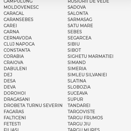
CAMPULUNG
ROSIORII DE VEDE
MOLDOVENESC
SADOVA
CARACAL
SALONTA
CARANSEBES
SARMASAG
CAREI
SATU MARE
CARNA
SEBES
CERNAVODA
SEGARCEA
CLUJ NAPOCA
SIBIU
CONSTANTA
SIBOT
CORABIA
SIGHETU MARMATIEI
CRAIOVA
SIMAND
DABULENI
SIMERIA
DEJ
SIMLEU SILVANIEI
DESA
SLATINA
DEVA
SLOBOZIA
DOROHOI
SUCEAVA
DRAGASANI
SUPUR
DROBETA TURNU SEVERIN
TANDAREI
FAGARAS
TARGOVISTE
FALTICENI
TARGU FRUMOS
FETESTI
TARGU JIU
FILIASI
TARGU MURES