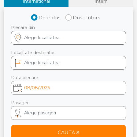
International
Intern
Doar dus
Dus - Intors
Plecare din
Localitate destinatie
Data plecare
Pasageri
CAUTA