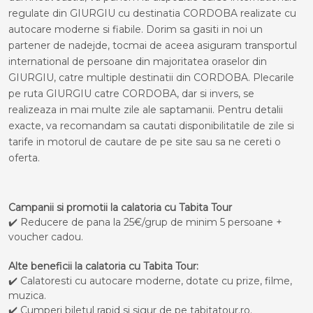
regulate din GIURGIU cu destinatia CORDOBA realizate cu
autocare moderne si fiabile. Dorim sa gasiti in noi un
partener de nadejde, tocmai de aceea asiguram transportul
international de persoane din majoritatea oraselor din
GIURGIU, catre multiple destinatii din CORDOBA. Plecarile
pe ruta GIURGIU catre CORDOBA, dar si invers, se
realizeaza in mai multe zile ale saptamanii. Pentru detalii
exacte, va recomandam sa cautati disponibilitatile de zile si
tarife in motorul de cautare de pe site sau sa ne cereti o
oferta.
Campanii si promotii la calatoria cu Tabita Tour
✔️ Reducere de pana la 25€/grup de minim 5 persoane +
voucher cadou.
Alte beneficii la calatoria cu Tabita Tour:
✔️ Calatoresti cu autocare moderne, dotate cu prize, filme,
muzica.
✔️ Cumperi biletul rapid si sigur de pe tabitatour.ro.