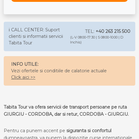
ℹ️ CALL CENTER: Suport
TEL:
+40 263 215 500
clienti si informatii servicii
(L-V 08:00-17:30 | S 08:00-10:00 | D
Tabita Tour
Inchis)
INFO UTILE:
Vezi ofertele si conditiile de calatorie actuale
Click aici >>
Tabita Tour va ofera servicii de transport persoane pe ruta
GIURGIU - CORDOBA, dar si retur, CORDOBA - GIURGIU.
Pentru ca punem accent pe
siguranta si confortul
dumneavoastra, va punem la dispozitie curse internationale