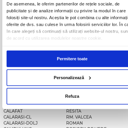
BACAU
NUSFALAU
De asemenea, le oferim partenerilor de rețele sociale, de
BAIA MARE
OLTENITA
publicitate și de analize informații cu privire la modul în care
BAILE HERCULANE
ONESTI
folosiți site-ul nostru. Aceștia le pot combina cu alte informați
BAILESTI
ORADEA
oferite de dvs. sau culese în urma folosirii serviciilor lor. În c
BALS-IS
ORSOVA
în care alegeți să continuați să utilizați website-ul nostru, sun
BALS-OT
PASCANI
de acord cu utilizarea modulelor noastre cookie.
BARCA
PERICEI
BARLAD
PERISOR
BECHET
PETROSANI
BECLEAN
PIATRA NEAMT
Permitere toate
BISTRET
PISCU VECHI
BISTRITA
PITESTI
BLAJ
PLOIESTI
Personalizează
BOTOSANI
PODARI
BRAILA
POIANA MARE
BRASOV
RADOVAN
Refuza
BUCURESTI AGENTIE
RAST
BUZAU
REGHIN
CALAFAT
RESITA
CALARASI-CL
RM. VALCEA
CALARASI-DOLJ
ROMAN