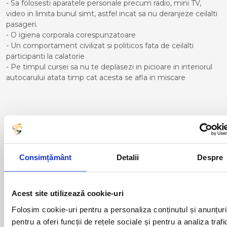
- Sa folosesti aparatele personale precum radio, mini TV,
video in limita bunul simt, astfel incat sa nu deranjeze ceilalti
pasageri.
- O igiena corporala corespunzatoare
- Un comportament civilizat si politicos fata de ceilalti
participanti la calatorie
- Pe timpul cursei sa nu te deplasezi in picioare in interiorul
autocarului atata timp cat acesta se afla in miscare
Curse din Romania catre
CORDOBA:
Consimțământ
Detalii
Despre
ACAS
LUGOJ
ADJUD
MAGLAVIT
AIUD
MEDGIDIA
ALBA IULIA
MEDIAS
Acest site utilizează cookie-uri
ALESD
MIZIL
Folosim cookie-uri pentru a personaliza conținutul și anunțuri
ALEXANDRIA
MOINESTI
pentru a oferi funcții de rețele sociale și pentru a analiza trafi
ARAD
MOTCA