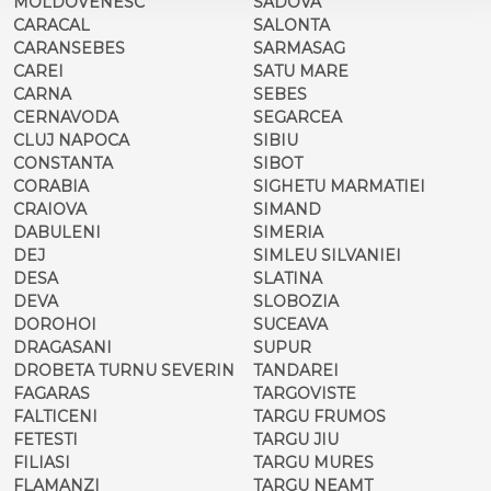
MOLDOVENESC
SADOVA
CARACAL
SALONTA
CARANSEBES
SARMASAG
CAREI
SATU MARE
CARNA
SEBES
CERNAVODA
SEGARCEA
CLUJ NAPOCA
SIBIU
CONSTANTA
SIBOT
CORABIA
SIGHETU MARMATIEI
CRAIOVA
SIMAND
DABULENI
SIMERIA
DEJ
SIMLEU SILVANIEI
DESA
SLATINA
DEVA
SLOBOZIA
DOROHOI
SUCEAVA
DRAGASANI
SUPUR
DROBETA TURNU SEVERIN
TANDAREI
FAGARAS
TARGOVISTE
FALTICENI
TARGU FRUMOS
FETESTI
TARGU JIU
FILIASI
TARGU MURES
FLAMANZI
TARGU NEAMT