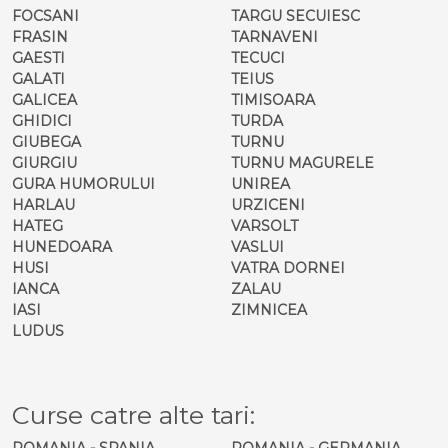
FOCSANI
TARGU SECUIESC
FRASIN
TARNAVENI
GAESTI
TECUCI
GALATI
TEIUS
GALICEA
TIMISOARA
GHIDICI
TURDA
GIUBEGA
TURNU
GIURGIU
TURNU MAGURELE
GURA HUMORULUI
UNIREA
HARLAU
URZICENI
HATEG
VARSOLT
HUNEDOARA
VASLUI
HUSI
VATRA DORNEI
IANCA
ZALAU
IASI
ZIMNICEA
LUDUS
Curse catre alte tari:
ROMANIA - SPANIA
ROMANIA - GERMANIA