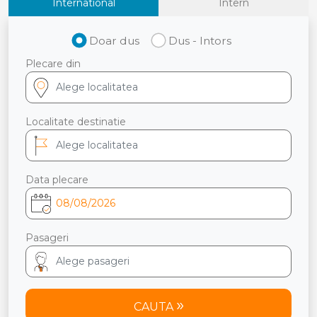
International
Intern
Doar dus
Dus - Intors
Plecare din
Localitate destinatie
Data plecare
Pasageri
CAUTA