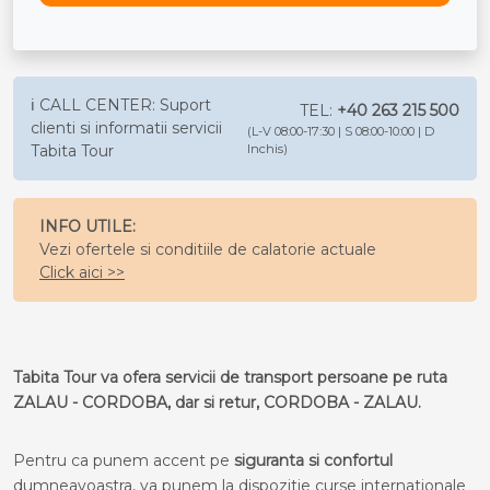
ℹ️ CALL CENTER: Suport
TEL:
+40 263 215 500
clienti si informatii servicii
(L-V 08:00-17:30 | S 08:00-10:00 | D
Tabita Tour
Inchis)
INFO UTILE:
Vezi ofertele si conditiile de calatorie actuale
Click aici >>
Tabita Tour va ofera servicii de transport persoane pe ruta
ZALAU - CORDOBA, dar si retur, CORDOBA - ZALAU.
Pentru ca punem accent pe
siguranta si confortul
dumneavoastra, va punem la dispozitie curse internationale