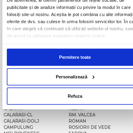
BAIA MARE
OLTENITA
publicitate și de analize informații cu privire la modul în care
BAILE HERCULANE
ONESTI
folosiți site-ul nostru. Aceștia le pot combina cu alte informați
BAILESTI
ORADEA
BALS-IS
ORSOVA
oferite de dvs. sau culese în urma folosirii serviciilor lor. În c
BALS-OT
PASCANI
în care alegeți să continuați să utilizați website-ul nostru, sun
BARCA
PERICEI
de acord cu utilizarea modulelor noastre cookie.
BARLAD
PERISOR
BECHET
PETROSANI
BECLEAN
PIATRA NEAMT
Permitere toate
BISTRET
PISCU VECHI
BISTRITA
PITESTI
BLAJ
PLOIESTI
Personalizează
BOTOSANI
PODARI
BRAILA
POIANA MARE
BRASOV
RADOVAN
BUCURESTI AGENTIE
Refuza
RAST
BUZAU
REGHIN
CALAFAT
RESITA
CALARASI-CL
RM. VALCEA
CALARASI-DOLJ
ROMAN
CAMPULUNG
ROSIORII DE VEDE