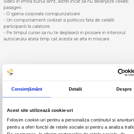
video in limita bunul simt, astfel incat sa nu deranjeze ceilalti
pasageri.
- O igiena corporala corespunzatoare
- Un comportament civilizat si politicos fata de ceilalti
participanti la calatorie
- Pe timpul cursei sa nu te deplasezi in picioare in interiorul
autocarului atata timp cat acesta se afla in miscare
Curse din Romania catre
CORDOBA:
ACAS
LUGOJ
Consimțământ
Detalii
Despre
ADJUD
MAGLAVIT
AIUD
MEDGIDIA
ALBA IULIA
MEDIAS
Acest site utilizează cookie-uri
ALESD
MIZIL
ALEXANDRIA
MOINESTI
Folosim cookie-uri pentru a personaliza conținutul și anunțuri
ARAD
MOTCA
pentru a oferi funcții de rețele sociale și pentru a analiza trafi
BACAU
NUSFALAU
De asemenea, le oferim partenerilor de rețele sociale, de