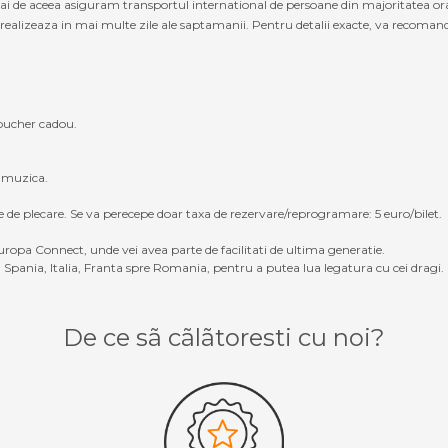
cmai de aceea asiguram transportul international de persoane din majoritatea o
ealizeaza in mai multe zile ale saptamanii. Pentru detalii exacte, va recomandam
oucher cadou.
, muzica.
e de plecare. Se va perecepe doar taxa de rezervare/reprogramare: 5 euro/bilet.
ropa Connect, unde vei avea parte de facilitati de ultima generatie.
Spania, Italia, Franta spre Romania, pentru a putea lua legatura cu cei dragi.
De ce sã cãlãtoresti cu noi?