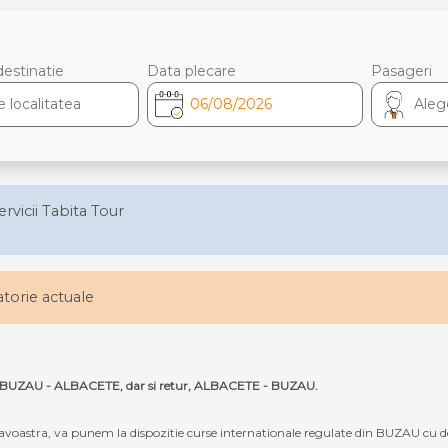
destinatie
Data plecare
Pasageri
ervicii Tabita Tour
latorie actuale
ruta BUZAU - ALBACETE, dar si retur, ALBACETE - BUZAU.
oastra, va punem la dispozitie curse internationale regulate din BUZAU cu d