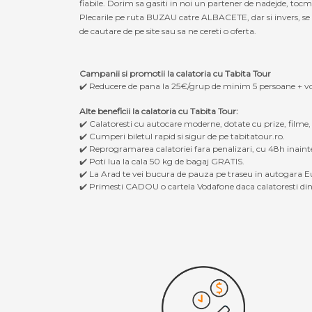
fiabile. Dorim sa gasiti in noi un partener de nadejde, to
Plecarile pe ruta BUZAU catre ALBACETE, dar si invers, se r
de cautare de pe site sau sa ne cereti o oferta.
Campanii si promotii la calatoria cu Tabita Tour
✔️ Reducere de pana la 25€/grup de minim 5 persoane + v
Alte beneficii la calatoria cu Tabita Tour:
✔️ Calatoresti cu autocare moderne, dotate cu prize, filme
✔️ Cumperi biletul rapid si sigur de pe tabitatour.ro.
✔️ Reprogramarea calatoriei fara penalizari, cu 48h inaint
✔️ Poti lua la cala 50 kg de bagaj GRATIS.
✔️ La Arad te vei bucura de pauza pe traseu in autogara Eu
✔️ Primesti CADOU o cartela Vodafone daca calatoresti din 