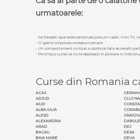
Ca sa ai parte de o calatori
urmatoarele:
- Sa folosesti aparatele personale precum radio, mini TV, vid
- O igiena corporala corespunzatoare
- Un comportament civilizat si politicos fata de ceilalti part
- Pe timpul cursei sa nu te deplasezi in picioare in interior
Curse din Romania 
ACAS
CERNA
ADJUD
CLUJ N
AIUD
CONSTA
ALBA IULIA
CORABI
ALESD
CRAIOV
ALEXANDRIA
DABULE
ARAD
DEJ
BACAU
DESA
BAIA MARE
DEVA