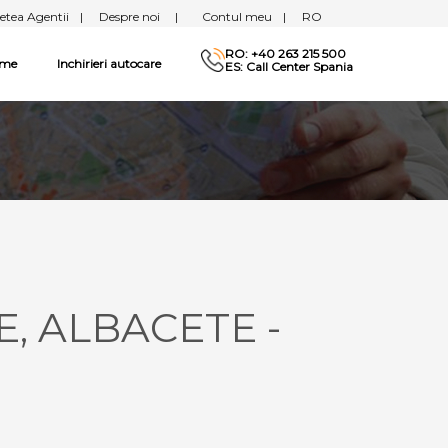
etea Agentii
|
Despre noi
|
Contul meu
|
RO
RO: +40 263 215 500
sme
Inchirieri autocare
ES: Call Center Spania
E, ALBACETE -