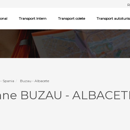
R
ional
Transport Intern
Transport colete
Transport autoturi
- Spania
Buzau - Albacete
oane BUZAU - ALBACET