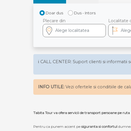
Doar dus
Dus - Intors
Plecare din
Localitate 
ℹ️ CALL CENTER: Suport clienti si informatii s
INFO UTILE:
Vezi ofertele si conditiile de ca
Tabita Tour va ofera servicii de transport persoane pe 
Pentru ca punem accent pe
siguranta si confortul
dumneav