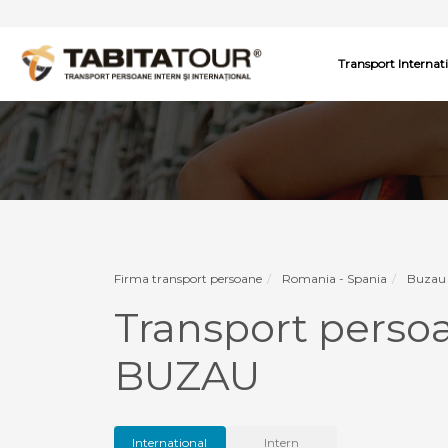
Transport Internat
Firma transport persoane
Romania - Spania
Buzau 
Transport pers
BUZAU
International
Intern