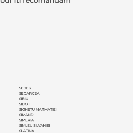
a Tour iti recomandam
SEBES
SEGARCEA
SIBIU
SIBOT
SIGHETU MARMATIEI
SIMAND
SIMERIA
SIMLEU SILVANIEI
SLATINA