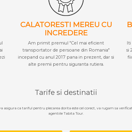
CALATORESTI MEREU CU
B
INCREDERE
ul
Am primit premiul "Cel mai eficient
It
ai
transportator de persoane din Romania"
si 
ezi
incepand cu anul 2017 pana in prezent, dar si
fi
alte premii pentru siguranta rutiera.
Tarife si destinatii
 va asigura ca tariful pentru plecarea dorita este cel corect, va rugam sa verifica
agentiile Tabita Tour.