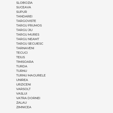
SLOBOZIA
SUCEAVA
SUPUR
TANDAREI
TARGOVISTE
TARGU FRUMOS
TARGU JIU
TARGU MURES
TARGU NEAMT
TARGU SECUIESC
TARNAVENI
TECUCI
TEIUS
TIMISOARA
TURDA
TURNU
TURNU MAGURELE
UNIREA
URZICENI
VARSOLT
VASLUI
VATRA DORNEI
ZALAU
ZIMNICEA