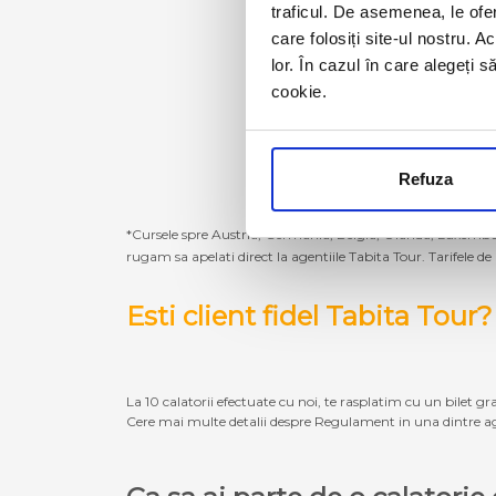
traficul. De asemenea, le ofer
care folosiți site-ul nostru. A
lor. În cazul în care alegeți 
cookie.
Refuza
*Cursele spre Austria, Germania, Belgia, Olanda, Luxembur
rugam sa apelati direct la agentiile Tabita Tour. Tarifele de
Esti client fidel Tabita Tour?
La 10 calatorii efectuate cu noi, te rasplatim cu un bilet gra
Cere mai multe detalii despre Regulament in una dintre ag