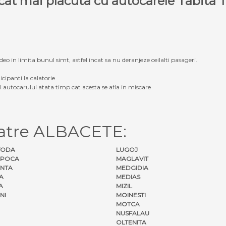
e cat mai placuta cu autocarele Tabit
eo in limita bunul simt, astfel incat sa nu deranjeze ceilalti pasageri.
icipanti la calatorie
ul autocarului atata timp cat acesta se afla in miscare
catre ALBACETE:
VODA
LUGOJ
APOCA
MAGLAVIT
NTA
MEDGIDIA
A
MEDIAS
A
MIZIL
NI
MOINESTI
MOTCA
NUSFALAU
OLTENITA