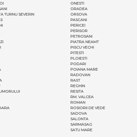
OI
ONESTI
ANI
ORADEA
A TURNU SEVERIN
ORSOVA
S
PASCANI
NI
PERICEI
PERISOR
PETROSANI
ZI
PIATRA NEAMT
I
PISCU VECHI
PITESTI
PLOIESTI
PODARI
A
POIANA MARE
RADOVAN
A
RAST
U
REGHIN
UMORULUI
RESITA
RM. VALCEA
ROMAN
OARA
ROSIORII DE VEDE
SADOVA
SALONTA
SARMASAG
SATU MARE