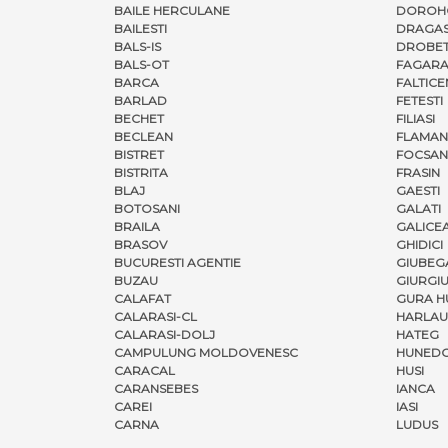
BAILE HERCULANE
DOROH
BAILESTI
DRAGAS
BALS-IS
DROBET
BALS-OT
FAGARA
BARCA
FALTICE
BARLAD
FETESTI
BECHET
FILIASI
BECLEAN
FLAMAN
BISTRET
FOCSAN
BISTRITA
FRASIN
BLAJ
GAESTI
BOTOSANI
GALATI
BRAILA
GALICE
BRASOV
GHIDICI
BUCURESTI AGENTIE
GIUBEG
BUZAU
GIURGI
CALAFAT
GURA H
CALARASI-CL
HARLAU
CALARASI-DOLJ
HATEG
CAMPULUNG MOLDOVENESC
HUNED
CARACAL
HUSI
CARANSEBES
IANCA
CAREI
IASI
CARNA
LUDUS