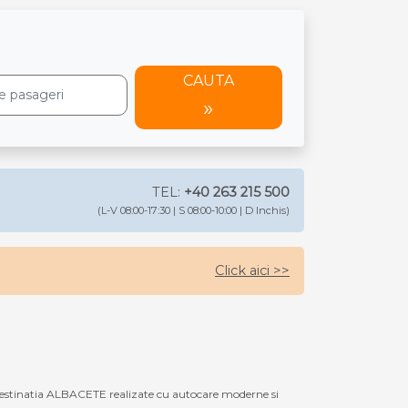
CAUTA
TEL:
+40 263 215 500
(L-V 08:00-17:30 | S 08:00-10:00 | D Inchis)
Click aici >>
estinatia ALBACETE realizate cu autocare moderne si