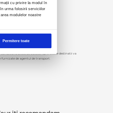
rmații cu privire la modul în
n urma folosirii serviciilor
lizarea modulelor noastre
Permitere toate
izitiona bilete de autocar spre aceste destinatii va
le furnizate de agentul de transport.