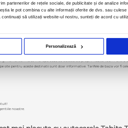
im partenerilor de rețele sociale, de publicitate și de analize info
ceștia le pot combina cu alte informații oferite de dvs. sau culese î
să continuați să utilizați website-ul nostru, sunteți de acord cu uti
Personalizează
g momentan nu se mai operează cu autocarele proprii Tabita Tour. Pentru a ach
 pe site pentru aceste destinatii sunt doar informative. Tarifele de baza vor fi ce
tuit!
entiile noastre.