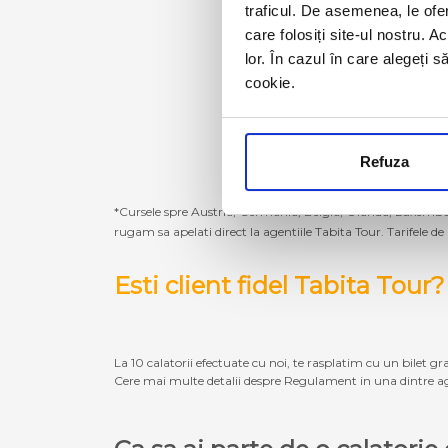
traficul. De asemenea, le ofer
care folosiți site-ul nostru. A
lor. În cazul în care alegeți 
cookie.
Refuza
*Cursele spre Austria, Germania, Belgia, Olanda, Luxembur
rugam sa apelati direct la agentiile Tabita Tour. Tarifele de
Esti client fidel Tabita Tour?
La 10 calatorii efectuate cu noi, te rasplatim cu un bilet gra
Cere mai multe detalii despre Regulament in una dintre ag