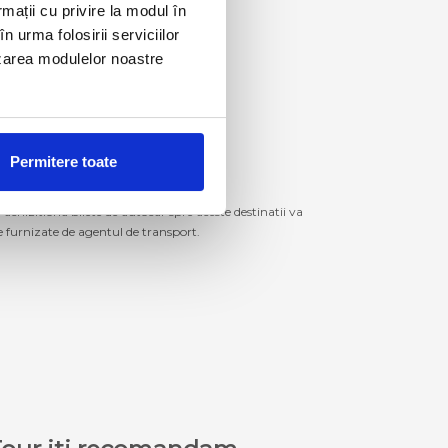
rmații cu privire la modul în
n urma folosirii serviciilor
lizarea modulelor noastre
Permitere toate
izitiona bilete de autocar spre aceste destinatii va
le furnizate de agentul de transport.