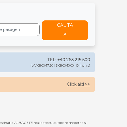
CAUTA
TEL:
+40 263 215 500
(L-V 08:00-17:30 | S 08:00-10:00 | D Inchis)
Click aici >>
destinatia ALBACETE realizate cu autocare moderne si