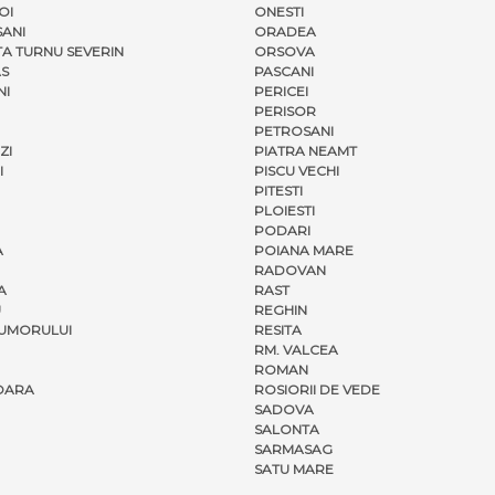
OI
ONESTI
ANI
ORADEA
A TURNU SEVERIN
ORSOVA
S
PASCANI
NI
PERICEI
PERISOR
PETROSANI
ZI
PIATRA NEAMT
I
PISCU VECHI
PITESTI
PLOIESTI
PODARI
A
POIANA MARE
RADOVAN
A
RAST
U
REGHIN
UMORULUI
RESITA
RM. VALCEA
ROMAN
OARA
ROSIORII DE VEDE
SADOVA
SALONTA
SARMASAG
SATU MARE