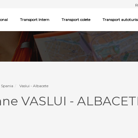
R
ional
Transport Intern
Transport colete
Transport autoturi
- Spania
Vaslui - Albacete
ane VASLUI - ALBACET