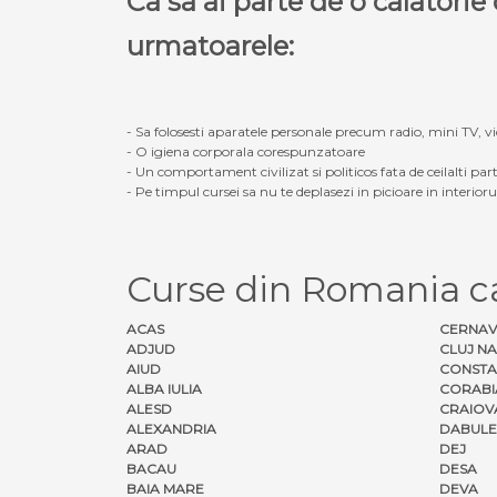
Ca sa ai parte de o calatori
urmatoarele:
- Sa folosesti aparatele personale precum radio, mini TV, vid
- O igiena corporala corespunzatoare
- Un comportament civilizat si politicos fata de ceilalti part
- Pe timpul cursei sa nu te deplasezi in picioare in interior
Curse din Romania 
ACAS
CERNA
ADJUD
CLUJ N
AIUD
CONSTA
ALBA IULIA
CORABI
ALESD
CRAIOV
ALEXANDRIA
DABULE
ARAD
DEJ
BACAU
DESA
BAIA MARE
DEVA