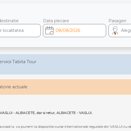
destinatie
Data plecare
Pasageri
ervicii Tabita Tour
latorie actuale
ta VASLUI - ALBACETE, dar si retur, ALBACETE - VASLUI.
oastra, va punem la dispozitie curse internationale regulate din VASLUI cu 