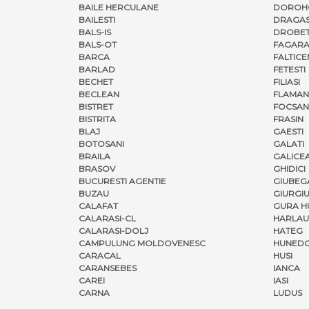
BAILE HERCULANE
DOROH
BAILESTI
DRAGAS
BALS-IS
DROBET
BALS-OT
FAGARA
BARCA
FALTICE
BARLAD
FETESTI
BECHET
FILIASI
BECLEAN
FLAMAN
BISTRET
FOCSAN
BISTRITA
FRASIN
BLAJ
GAESTI
BOTOSANI
GALATI
BRAILA
GALICE
BRASOV
GHIDICI
BUCURESTI AGENTIE
GIUBEG
BUZAU
GIURGI
CALAFAT
GURA H
CALARASI-CL
HARLAU
CALARASI-DOLJ
HATEG
CAMPULUNG MOLDOVENESC
HUNED
CARACAL
HUSI
CARANSEBES
IANCA
CAREI
IASI
CARNA
LUDUS