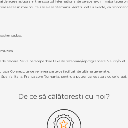
cmai de aceea asiguram transportul international de persoane din majoritatea o
ealizeaza in mai multe zile ale saptamanii. Pentru detalii exacte, va recomandam
oucher cadou.
, muzica.
e de plecare. Se va perecepe doar taxa de rezervare/reprogramare: 5 euro/bilet.
ropa Connect, unde vei avea parte de facilitati de ultima generatie.
Spania, Italia, Franta spre Romania, pentru a putea lua legatura cu cei dragi.
De ce sã cãlãtoresti cu noi?