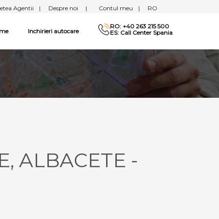
etea Agentii
|
Despre noi
|
Contul meu
|
RO
RO: +40 263 215 500
sme
Inchirieri autocare
ES: Call Center Spania
E, ALBACETE -