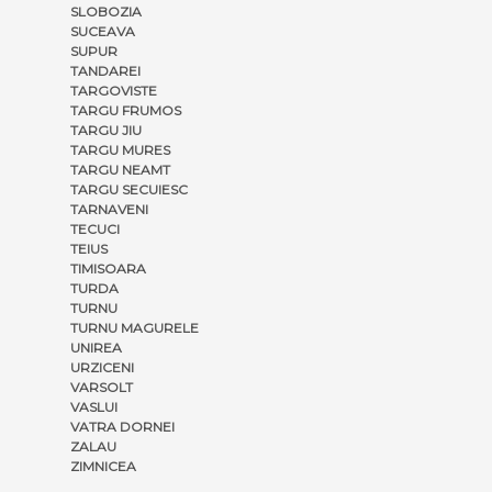
SLOBOZIA
SUCEAVA
SUPUR
TANDAREI
TARGOVISTE
TARGU FRUMOS
TARGU JIU
TARGU MURES
TARGU NEAMT
TARGU SECUIESC
TARNAVENI
TECUCI
TEIUS
TIMISOARA
TURDA
TURNU
TURNU MAGURELE
UNIREA
URZICENI
VARSOLT
VASLUI
VATRA DORNEI
ZALAU
ZIMNICEA