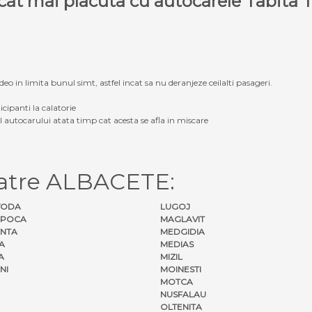
e cat mai placuta cu autocarele Tabit
eo in limita bunul simt, astfel incat sa nu deranjeze ceilalti pasageri.
icipanti la calatorie
ul autocarului atata timp cat acesta se afla in miscare
catre ALBACETE:
VODA
LUGOJ
APOCA
MAGLAVIT
NTA
MEDGIDIA
A
MEDIAS
A
MIZIL
NI
MOINESTI
MOTCA
NUSFALAU
OLTENITA