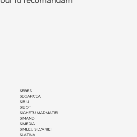
a Tour iti recomandam
SEBES
SEGARCEA
SIBIU
SIBOT
SIGHETU MARMATIEI
SIMAND
SIMERIA
SIMLEU SILVANIEI
SLATINA