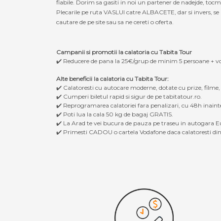
fiabile. Dorim sa gasiti in noi un partener de nadejde, to
Plecarile pe ruta VASLUI catre ALBACETE, dar si invers, se r
cautare de pe site sau sa ne cereti o oferta.
Campanii si promotii la calatoria cu Tabita Tour
✔️ Reducere de pana la 25€/grup de minim 5 persoane + v
Alte beneficii la calatoria cu Tabita Tour:
✔️ Calatoresti cu autocare moderne, dotate cu prize, filme
✔️ Cumperi biletul rapid si sigur de pe tabitatour.ro.
✔️ Reprogramarea calatoriei fara penalizari, cu 48h inaint
✔️ Poti lua la cala 50 kg de bagaj GRATIS.
✔️ La Arad te vei bucura de pauza pe traseu in autogara Eu
✔️ Primesti CADOU o cartela Vodafone daca calatoresti din 