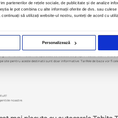
im partenerilor de rețele sociale, de publicitate și de analize info
ceștia le pot combina cu alte informații oferite de dvs. sau culese î
să continuați să utilizați website-ul nostru, sunteți de acord cu uti
Personalizează
g momentan nu se mai operează cu autocarele proprii Tabita Tour. Pentru a ach
 pe site pentru aceste destinatii sunt doar informative. Tarifele de baza vor fi ce
tuit!
entiile noastre.