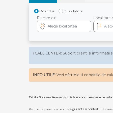
Doar dus
Dus - Intors
Plecare din
Localitate 
ℹ️ CALL CENTER: Suport clienti si informatii s
INFO UTILE:
Vezi ofertele si conditiile de ca
Tabita Tour va ofera servicii de transport persoane pe ru
Pentru ca punem accent pe
siguranta si confortul
dumneav