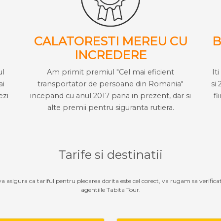
CALATORESTI MEREU CU
B
INCREDERE
ul
Am primit premiul "Cel mai eficient
It
ai
transportator de persoane din Romania"
si 
ezi
incepand cu anul 2017 pana in prezent, dar si
fi
alte premii pentru siguranta rutiera.
Tarife si destinatii
 va asigura ca tariful pentru plecarea dorita este cel corect, va rugam sa verifica
agentiile Tabita Tour.