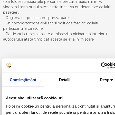
- Sa folosesti aparatele personale precum radio, mini TV,
video in limita bunul simt, astfel incat sa nu deranjeze ceilalti
pasageri.
- O igiena corporala corespunzatoare
- Un comportament civilizat si politicos fata de ceilalti
participanti la calatorie
- Pe timpul cursei sa nu te deplasezi in picioare in interiorul
autocarului atata timp cat acesta se afla in miscare
Curse din Romania catre
ALBACETE:
Consimțământ
Detalii
Despre
ACAS
LUGOJ
ADJUD
MAGLAVIT
AIUD
MEDGIDIA
ALBA IULIA
MEDIAS
Acest site utilizează cookie-uri
ALESD
MIZIL
Folosim cookie-uri pentru a personaliza conținutul și anunțuri
ALEXANDRIA
MOINESTI
pentru a oferi funcții de rețele sociale și pentru a analiza trafi
ARAD
MOTCA