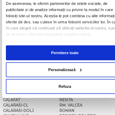
BACAU
NUSFALAU
De asemenea, le oferim partenerilor de rețele sociale, de
BAIA MARE
OLTENITA
publicitate și de analize informații cu privire la modul în care
BAILE HERCULANE
ONESTI
folosiți site-ul nostru. Aceștia le pot combina cu alte informați
BAILESTI
ORADEA
oferite de dvs. sau culese în urma folosirii serviciilor lor. În c
BALS-IS
ORSOVA
în care alegeți să continuați să utilizați website-ul nostru, sun
BALS-OT
PASCANI
de acord cu utilizarea modulelor noastre cookie.
BARCA
PERICEI
BARLAD
PERISOR
BECHET
PETROSANI
BECLEAN
PIATRA NEAMT
Permitere toate
BISTRET
PISCU VECHI
BISTRITA
PITESTI
BLAJ
PLOIESTI
Personalizează
BOTOSANI
PODARI
BRAILA
POIANA MARE
BRASOV
RADOVAN
Refuza
BUCURESTI AGENTIE
RAST
BUZAU
REGHIN
CALAFAT
RESITA
CALARASI-CL
RM. VALCEA
CALARASI-DOLJ
ROMAN