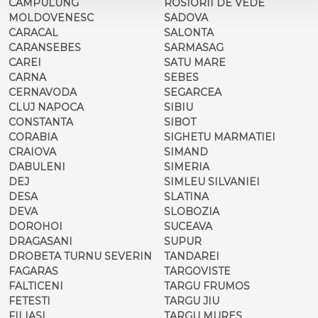
CAMPULUNG
ROSIORII DE VEDE
MOLDOVENESC
SADOVA
CARACAL
SALONTA
CARANSEBES
SARMASAG
CAREI
SATU MARE
CARNA
SEBES
CERNAVODA
SEGARCEA
CLUJ NAPOCA
SIBIU
CONSTANTA
SIBOT
CORABIA
SIGHETU MARMATIEI
CRAIOVA
SIMAND
DABULENI
SIMERIA
DEJ
SIMLEU SILVANIEI
DESA
SLATINA
DEVA
SLOBOZIA
DOROHOI
SUCEAVA
DRAGASANI
SUPUR
DROBETA TURNU SEVERIN
TANDAREI
FAGARAS
TARGOVISTE
FALTICENI
TARGU FRUMOS
FETESTI
TARGU JIU
FILIASI
TARGU MURES