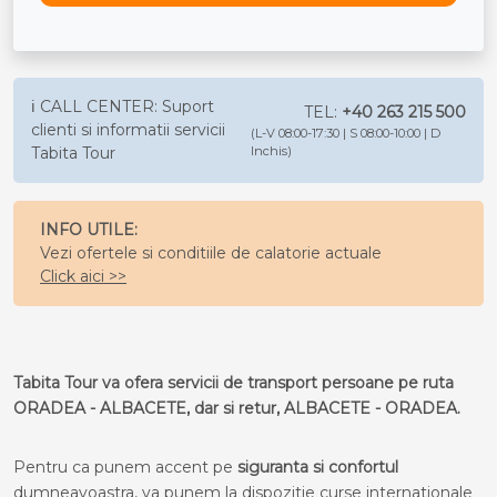
ℹ️ CALL CENTER: Suport
TEL:
+40 263 215 500
clienti si informatii servicii
(L-V 08:00-17:30 | S 08:00-10:00 | D
Tabita Tour
Inchis)
INFO UTILE:
Vezi ofertele si conditiile de calatorie actuale
Click aici >>
Tabita Tour va ofera servicii de transport persoane pe ruta
ORADEA - ALBACETE, dar si retur, ALBACETE - ORADEA.
Pentru ca punem accent pe
siguranta si confortul
dumneavoastra, va punem la dispozitie curse internationale