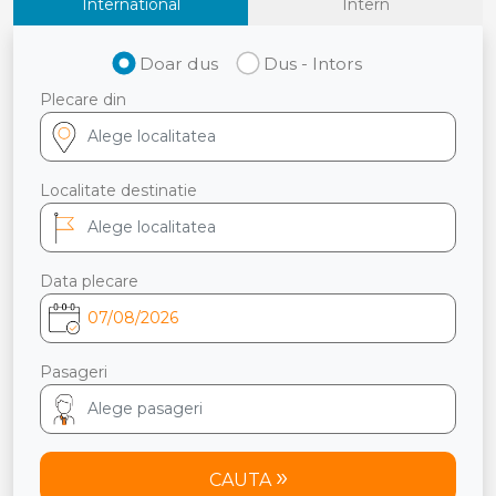
International
Intern
Doar dus
Dus - Intors
Plecare din
Localitate destinatie
Data plecare
Pasageri
CAUTA