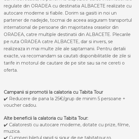
regulate din ORADEA cu destinatia ALBACETE realizate cu
autocare moderne si fiabile. Dorim sa gasiti in noi un
partener de nadejde, tocmai de aceea asiguram transportul
international de persoane din majoritatea oraselor din
ORADEA, catre multiple destinatii din ALBACETE. Plecarile
pe ruta ORADEA catre ALBACETE, dar si invers, se
realizeaza in mai multe zile ale saptamanii. Pentru detalii
exacte, va recomandam sa cautati disponibilitatile de zile si
tarife in motorul de cautare de pe site sau sa ne cereti o
oferta.
Campanii si promotii la calatoria cu Tabita Tour
✔️ Reducere de pana la 25€/grup de minim 5 persoane +
voucher cadou.
Alte beneficii la calatoria cu Tabita Tour:
✔️ Calatoresti cu autocare moderne, dotate cu prize, filme,
muzica.
✔️ Cumperi biletul rapid si sigur de pe tabitatour.ro.