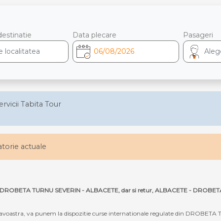
destinatie
Data plecare
Pasageri
ervicii Tabita Tour
latorie actuale
pe ruta DROBETA TURNU SEVERIN - ALBACETE, dar si retur, ALBACETE - DROB
oastra, va punem la dispozitie curse internationale regulate din DROBETA