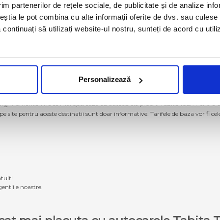
im partenerilor de rețele sociale, de publicitate și de analize info
ceștia le pot combina cu alte informații oferite de dvs. sau culese î
să continuați să utilizați website-ul nostru, sunteți de acord cu uti
Personalizează
g momentan nu se mai operează cu autocarele proprii Tabita Tour. Pentru a ach
 pe site pentru aceste destinatii sunt doar informative. Tarifele de baza vor fi ce
tuit!
entiile noastre.