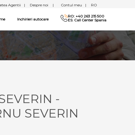
etea Agentii
|
Despre noi
|
Contul meu
|
RO
RO: +40 263 215 500
sme
Inchirieri autocare
ES: Call Center Spania
SEVERIN -
RNU SEVERIN