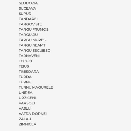
SLOBOZIA
SUCEAVA
SUPUR
TANDAREI
TARGOVISTE
TARGU FRUMOS
TARGU JIU
TARGU MURES
TARGU NEAMT
TARGU SECUIESC
TARNAVENI
TECUCI
TEIUS
TIMISOARA
TURDA
TURNU
TURNU MAGURELE
UNIREA
URZICENI
VARSOLT
VASLUI
VATRA DORNEI
ZALAU
ZIMNICEA