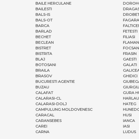
BAILE HERCULANE
DOROH
BAILESTI
DRAGAS
BALS-IS
DROBET
BALS-OT
FAGARA
BARCA
FALTICE
BARLAD
FETESTI
BECHET
FILIASI
BECLEAN
FLAMAN
BISTRET
FOCSAN
BISTRITA
FRASIN
BLAJ
GAESTI
BOTOSANI
GALATI
BRAILA
GALICE
BRASOV
GHIDICI
BUCURESTI AGENTIE
GIUBEG
BUZAU
GIURGI
CALAFAT
GURA H
CALARASI-CL
HARLAU
CALARASI-DOLJ
HATEG
CAMPULUNG MOLDOVENESC
HUNED
CARACAL
HUSI
CARANSEBES
IANCA
CAREI
IASI
CARNA
LUDUS