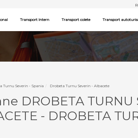
R
ional
Transport Intern
Transport colete
Transport autoturi
a Turnu Severin - Spania
Drobeta Turnu Severin - Albacete
oane DROBETA TURNU 
ACETE - DROBETA TU