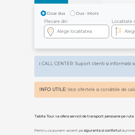
Doar dus
Dus - Intors
Plecare din
Localitate 
ℹ️ CALL CENTER: Suport clienti si informatii s
INFO UTILE:
Vezi ofertele si conditiile de ca
Tabita Tour va ofera servicii de transport persoane 
Pentru ca punem accent pe
siguranta si confortul
dumneav