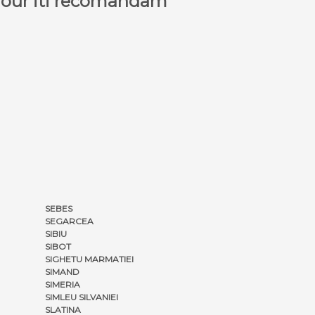
a Tour iti recomandam
SEBES
SEGARCEA
SIBIU
SIBOT
SIGHETU MARMATIEI
SIMAND
SIMERIA
SIMLEU SILVANIEI
SLATINA