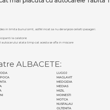
e cat mai placuta cu autocarele Tabit
eo in limita bunul simt, astfel incat sa nu deranjeze ceilalti pasageri.
icipanti la calatorie
ul autocarului atata timp cat acesta se afla in miscare
catre ALBACETE:
VODA
LUGOJ
APOCA
MAGLAVIT
NTA
MEDGIDIA
A
MEDIAS
A
MIZIL
NI
MOINESTI
MOTCA
NUSFALAU
OLTENITA