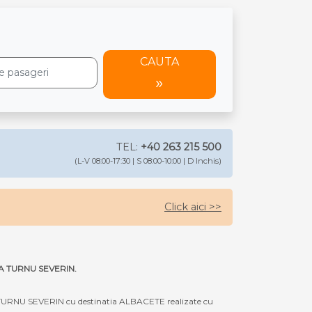
CAUTA
TEL:
+40 263 215 500
(L-V 08:00-17:30 | S 08:00-10:00 | D Inchis)
Click aici >>
ETA TURNU SEVERIN.
 TURNU SEVERIN cu destinatia ALBACETE realizate cu