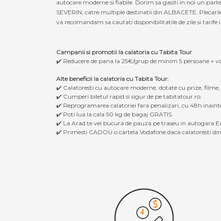
autocare moderne si fiabile. Dorim sa gasiti in noi un p
SEVERIN, catre multiple destinatii din ALBACETE. Plecari
va recomandam sa cautati disponibilitatile de zile si tarife 
Campanii si promotii la calatoria cu Tabita Tour
✔️ Reducere de pana la 25€/grup de minim 5 persoane + v
Alte beneficii la calatoria cu Tabita Tour:
✔️ Calatoresti cu autocare moderne, dotate cu prize, filme
✔️ Cumperi biletul rapid si sigur de pe tabitatour.ro.
✔️ Reprogramarea calatoriei fara penalizari, cu 48h inaint
✔️ Poti lua la cala 50 kg de bagaj GRATIS.
✔️ La Arad te vei bucura de pauza pe traseu in autogara Eu
✔️ Primesti CADOU o cartela Vodafone daca calatoresti din 