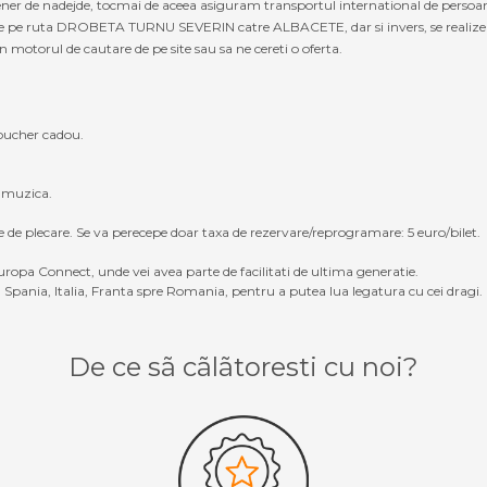
artener de nadejde, tocmai de aceea asiguram transportul international de pe
le pe ruta DROBETA TURNU SEVERIN catre ALBACETE, dar si invers, se realizeaza
in motorul de cautare de pe site sau sa ne cereti o oferta.
oucher cadou.
, muzica.
e de plecare. Se va perecepe doar taxa de rezervare/reprogramare: 5 euro/bilet.
ropa Connect, unde vei avea parte de facilitati de ultima generatie.
Spania, Italia, Franta spre Romania, pentru a putea lua legatura cu cei dragi.
De ce sã cãlãtoresti cu noi?