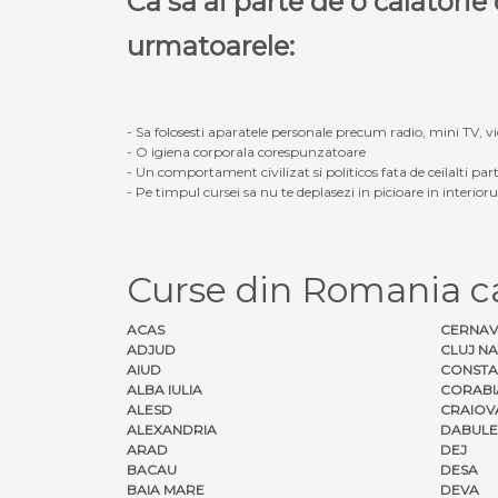
Ca sa ai parte de o calatori
urmatoarele:
- Sa folosesti aparatele personale precum radio, mini TV, vid
- O igiena corporala corespunzatoare
- Un comportament civilizat si politicos fata de ceilalti part
- Pe timpul cursei sa nu te deplasezi in picioare in interior
Curse din Romania 
ACAS
CERNA
ADJUD
CLUJ N
AIUD
CONSTA
ALBA IULIA
CORABI
ALESD
CRAIOV
ALEXANDRIA
DABULE
ARAD
DEJ
BACAU
DESA
BAIA MARE
DEVA