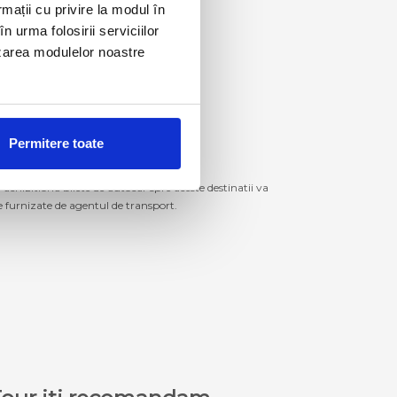
rmații cu privire la modul în
n urma folosirii serviciilor
lizarea modulelor noastre
Permitere toate
izitiona bilete de autocar spre aceste destinatii va
le furnizate de agentul de transport.