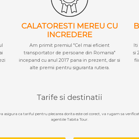
CALATORESTI MEREU CU
B
INCREDERE
ul
Am primit premiul "Cel mai eficient
It
ai
transportator de persoane din Romania"
si 
ezi
incepand cu anul 2017 pana in prezent, dar si
fi
alte premii pentru siguranta rutiera.
Tarife si destinatii
 va asigura ca tariful pentru plecarea dorita este cel corect, va rugam sa verifica
agentiile Tabita Tour.