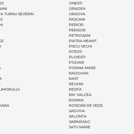
OI
ONESTI
ANI
ORADEA
A TURNU SEVERIN
ORSOVA
S
PASCANI
NI
PERICEI
PERISOR
PETROSANI
ZI
PIATRA NEAMT
I
PISCU VECHI
PITESTI
PLOIESTI
PODARI
A
POIANA MARE
RADOVAN
A
RAST
U
REGHIN
UMORULUI
RESITA
RM. VALCEA
ROMAN
OARA
ROSIORII DE VEDE
SADOVA
SALONTA
SARMASAG
SATU MARE