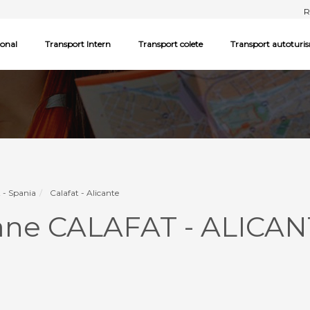
R
ional
Transport Intern
Transport colete
Transport autoturi
 - Spania
Calafat - Alicante
ane CALAFAT - ALICAN