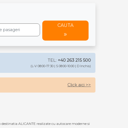
CAUTA
TEL:
+40 263 215 500
(L-V 08:00-17:30 | S 08:00-10:00 | D Inchis)
Click aici >>
 destinatia ALICANTE realizate cu autocare moderne si