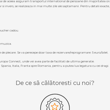
cmai de aceea asiguram transportul international de persoane din majoritatea or
invers, se realizeaza in mai multe zile ale saptamanii. Pentru detalii exacte, v
oucher cadou.
, muzica.
e de plecare. Se va perecepe doar taxa de rezervare/reprogramare: 5 euro/bilet.
ropa Connect, unde vei avea parte de facilitati de ultima generatie.
Spania, Italia, Franta spre Romania, pentru a putea lua legatura cu cei dragi.
De ce sã cãlãtoresti cu noi?