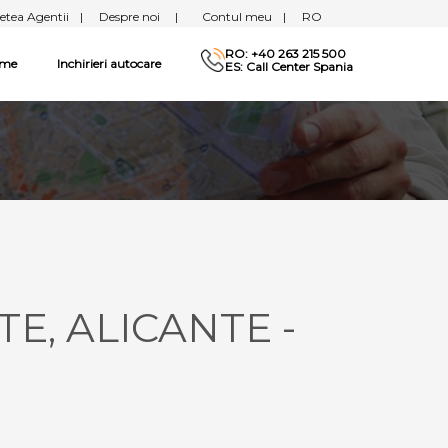
etea Agentii
|
Despre noi
|
Contul meu
|
RO
RO: +40 263 215 500
sme
Inchirieri autocare
ES: Call Center Spania
TE, ALICANTE -