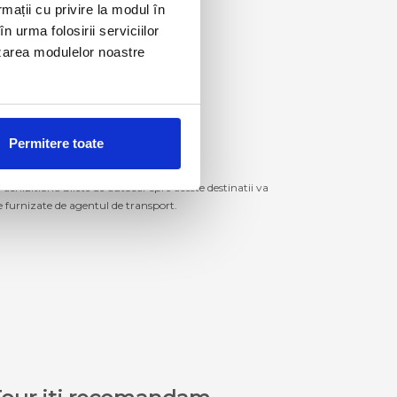
rmații cu privire la modul în
n urma folosirii serviciilor
lizarea modulelor noastre
Permitere toate
izitiona bilete de autocar spre aceste destinatii va
le furnizate de agentul de transport.