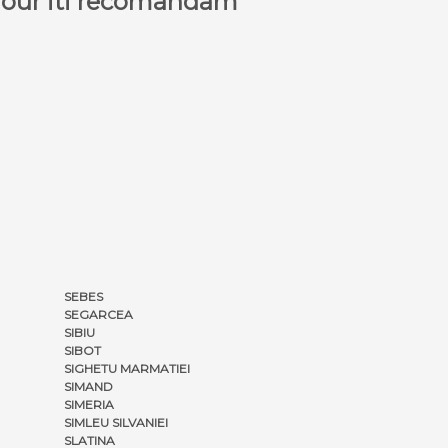
a Tour iti recomandam
SEBES
SEGARCEA
SIBIU
SIBOT
SIGHETU MARMATIEI
SIMAND
SIMERIA
SIMLEU SILVANIEI
SLATINA