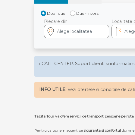
Doar dus
Dus - Intors
Plecare din
Localitate 
ℹ️ CALL CENTER: Suport clienti si informatii s
INFO UTILE:
Vezi ofertele si conditiile de ca
Tabita Tour va ofera servicii de transport persoane pe r
Pentru ca punem accent pe
siguranta si confortul
dumneav