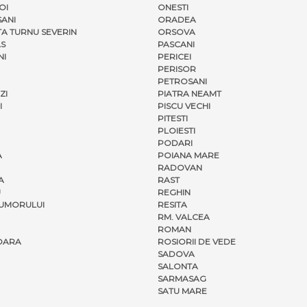
OI
ONESTI
ANI
ORADEA
A TURNU SEVERIN
ORSOVA
S
PASCANI
NI
PERICEI
PERISOR
PETROSANI
ZI
PIATRA NEAMT
I
PISCU VECHI
PITESTI
PLOIESTI
PODARI
A
POIANA MARE
RADOVAN
A
RAST
U
REGHIN
UMORULUI
RESITA
RM. VALCEA
ROMAN
OARA
ROSIORII DE VEDE
SADOVA
SALONTA
SARMASAG
SATU MARE