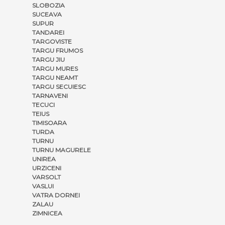
SLOBOZIA
SUCEAVA
SUPUR
TANDAREI
TARGOVISTE
TARGU FRUMOS
TARGU JIU
TARGU MURES
TARGU NEAMT
TARGU SECUIESC
TARNAVENI
TECUCI
TEIUS
TIMISOARA
TURDA
TURNU
TURNU MAGURELE
UNIREA
URZICENI
VARSOLT
VASLUI
VATRA DORNEI
ZALAU
ZIMNICEA