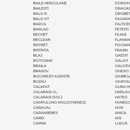
BAILE HERCULANE
DOROH
BAILESTI
DRAGAS
BALS-IS
DROBET
BALS-OT
FAGARA
BARCA
FALTICE
BARLAD
FETESTI
BECHET
FILIASI
BECLEAN
FLAMAN
BISTRET
FOCSAN
BISTRITA
FRASIN
BLAJ
GAESTI
BOTOSANI
GALATI
BRAILA
GALICE
BRASOV
GHIDICI
BUCURESTI AGENTIE
GIUBEG
BUZAU
GIURGI
CALAFAT
GURA H
CALARASI-CL
HARLAU
CALARASI-DOLJ
HATEG
CAMPULUNG MOLDOVENESC
HUNED
CARACAL
HUSI
CARANSEBES
IANCA
CAREI
IASI
CARNA
LUDUS