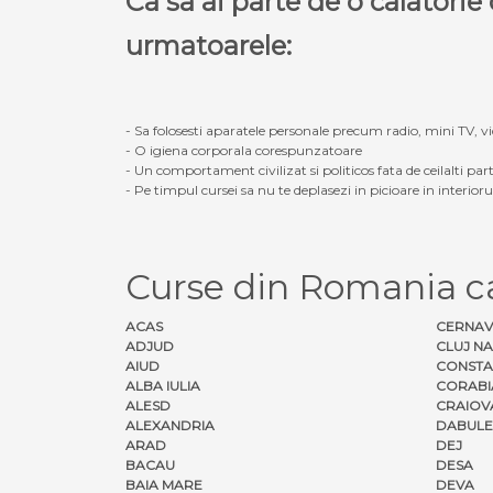
Ca sa ai parte de o calatori
urmatoarele:
- Sa folosesti aparatele personale precum radio, mini TV, vid
- O igiena corporala corespunzatoare
- Un comportament civilizat si politicos fata de ceilalti part
- Pe timpul cursei sa nu te deplasezi in picioare in interior
Curse din Romania c
ACAS
CERNA
ADJUD
CLUJ N
AIUD
CONSTA
ALBA IULIA
CORABI
ALESD
CRAIOV
ALEXANDRIA
DABULE
ARAD
DEJ
BACAU
DESA
BAIA MARE
DEVA