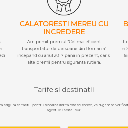
CALATORESTI MEREU CU
B
INCREDERE
ul
Am primit premiul "Cel mai eficient
It
ai
transportator de persoane din Romania"
si 
ezi
incepand cu anul 2017 pana in prezent, dar si
fi
alte premii pentru siguranta rutiera.
Tarife si destinatii
 va asigura ca tariful pentru plecarea dorita este cel corect, va rugam sa verifica
agentiile Tabita Tour.