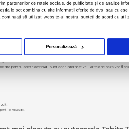
im partenerilor de rețele sociale, de publicitate și de analize info
ceștia le pot combina cu alte informații oferite de dvs. sau culese î
să continuați să utilizați website-ul nostru, sunteți de acord cu uti
Personalizează
g momentan nu se mai operează cu autocarele proprii Tabita Tour. Pentru a ach
 pe site pentru aceste destinatii sunt doar informative. Tarifele de baza vor fi ce
tuit!
entiile noastre.