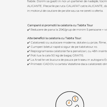
fiabile. Dorim sa gasiti in noi un partener de nadejde, to
ALICANTE. Plecarile pe ruta CALAFAT catre ALICANTE, dar si 
in motorul de cautare de pe site sau sa ne cereti o oferta.
Campanii si promotii la calatoria cu Tabita Tour
✔️ Reducere de pana la 25€/grup de minim 5 persoane + v
Alte beneficii la calatoria cu Tabita Tour:
✔️ Calatoresti cu autocare moderne, dotate cu prize, filme
✔️ Cumperi biletul rapid si sigur de pe tabitatour.ro.
✔️ Reprogramarea calatoriei fara penalizari, cu 48h inaint
✔️ Poti lua la cala 50 kg de bagaj GRATIS.
✔️ La Arad te vei bucura de pauza pe traseu in autogara Eu
✔️ Primesti CADOU o cartela Vodafone daca calatoresti din 