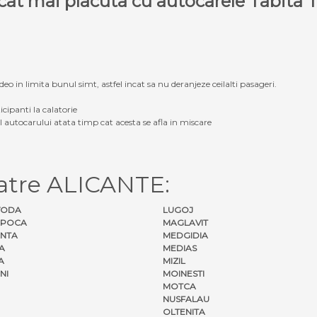
e cat mai placuta cu autocarele Tabit
eo in limita bunul simt, astfel incat sa nu deranjeze ceilalti pasageri.
icipanti la calatorie
ul autocarului atata timp cat acesta se afla in miscare
atre ALICANTE:
VODA
LUGOJ
APOCA
MAGLAVIT
NTA
MEDGIDIA
A
MEDIAS
A
MIZIL
NI
MOINESTI
MOTCA
NUSFALAU
OLTENITA