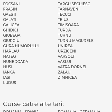
FOCSANI
TARGU SECUIESC
FRASIN
TARNAVENI
GAESTI
TECUCI
GALATI
TEIUS
GALICEA
TIMISOARA
GHIDICI
TURDA
GIUBEGA
TURNU
GIURGIU
TURNU MAGURELE
GURA HUMORULUI
UNIREA
HARLAU
URZICENI
HATEG
VARSOLT
HUNEDOARA
VASLUI
HUSI
VATRA DORNEI
IANCA
ZALAU
IASI
ZIMNICEA
LUDUS
Curse catre alte tari:
ROMANIA - SPANIA
ROMANIA - GERMANIA