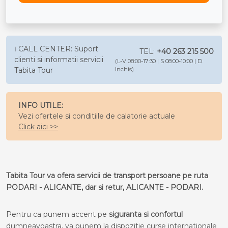
ℹ️ CALL CENTER: Suport
TEL:
+40 263 215 500
clienti si informatii servicii
(L-V 08:00-17:30 | S 08:00-10:00 | D
Tabita Tour
Inchis)
INFO UTILE:
Vezi ofertele si conditiile de calatorie actuale
Click aici >>
Tabita Tour va ofera servicii de transport persoane pe ruta
PODARI - ALICANTE, dar si retur, ALICANTE - PODARI.
Pentru ca punem accent pe
siguranta si confortul
dumneavoastra, va punem la dispozitie curse internationale