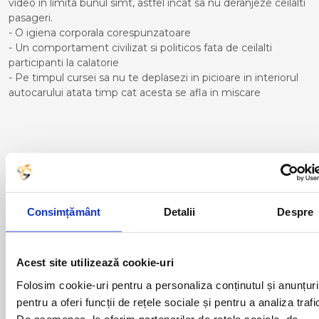
video in limita bunul simt, astfel incat sa nu deranjeze ceilalti
pasageri.
- O igiena corporala corespunzatoare
- Un comportament civilizat si politicos fata de ceilalti
participanti la calatorie
- Pe timpul cursei sa nu te deplasezi in picioare in interiorul
autocarului atata timp cat acesta se afla in miscare
Curse din Romania catre
ALICANTE:
ACAS
LUGOJ
Consimțământ
Detalii
Despre
ADJUD
MAGLAVIT
AIUD
MEDGIDIA
ALBA IULIA
MEDIAS
Acest site utilizează cookie-uri
ALESD
MIZIL
ALEXANDRIA
MOINESTI
Folosim cookie-uri pentru a personaliza conținutul și anunțuri
ARAD
MOTCA
pentru a oferi funcții de rețele sociale și pentru a analiza trafi
BACAU
NUSFALAU
De asemenea, le oferim partenerilor de rețele sociale, de