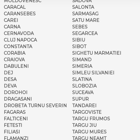
MOLDOVENESC
SADOVA
CARACAL
SALONTA
CARANSEBES
SARMASAG
CAREI
SATU MARE
CARNA
SEBES
CERNAVODA
SEGARCEA
CLUJ NAPOCA
SIBIU
CONSTANTA
SIBOT
CORABIA
SIGHETU MARMATIEI
CRAIOVA
SIMAND
DABULENI
SIMERIA
DEJ
SIMLEU SILVANIEI
DESA
SLATINA
DEVA
SLOBOZIA
DOROHOI
SUCEAVA
DRAGASANI
SUPUR
DROBETA TURNU SEVERIN
TANDAREI
FAGARAS
TARGOVISTE
FALTICENI
TARGU FRUMOS
FETESTI
TARGU JIU
FILIASI
TARGU MURES
FLAMANZI
TARGU NEAMT