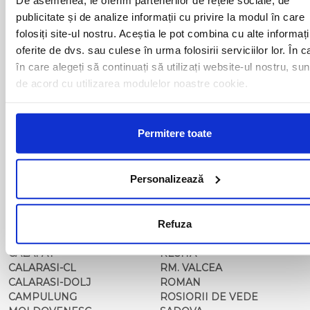
BAIA MARE
OLTENITA
publicitate și de analize informații cu privire la modul în care
BAILE HERCULANE
ONESTI
folosiți site-ul nostru. Aceștia le pot combina cu alte informați
BAILESTI
ORADEA
BALS-IS
ORSOVA
oferite de dvs. sau culese în urma folosirii serviciilor lor. În c
BALS-OT
PASCANI
în care alegeți să continuați să utilizați website-ul nostru, sun
BARCA
PERICEI
de acord cu utilizarea modulelor noastre cookie.
BARLAD
PERISOR
BECHET
PETROSANI
BECLEAN
PIATRA NEAMT
Permitere toate
BISTRET
PISCU VECHI
BISTRITA
PITESTI
BLAJ
PLOIESTI
Personalizează
BOTOSANI
PODARI
BRAILA
POIANA MARE
BRASOV
RADOVAN
BUCURESTI AGENTIE
Refuza
RAST
BUZAU
REGHIN
CALAFAT
RESITA
CALARASI-CL
RM. VALCEA
CALARASI-DOLJ
ROMAN
CAMPULUNG
ROSIORII DE VEDE