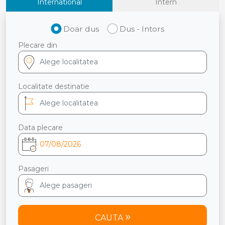
International
Intern
Doar dus
Dus - Intors
Plecare din
Localitate destinatie
Data plecare
Pasageri
CAUTA