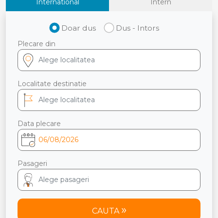
International
Intern
Doar dus
Dus - Intors
Plecare din
Localitate destinatie
Data plecare
Pasageri
CAUTA