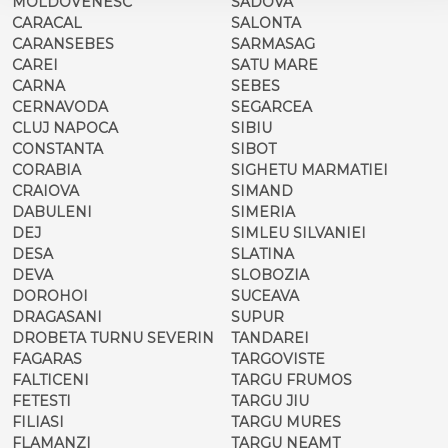
MOLDOVENESC
SADOVA
CARACAL
SALONTA
CARANSEBES
SARMASAG
CAREI
SATU MARE
CARNA
SEBES
CERNAVODA
SEGARCEA
CLUJ NAPOCA
SIBIU
CONSTANTA
SIBOT
CORABIA
SIGHETU MARMATIEI
CRAIOVA
SIMAND
DABULENI
SIMERIA
DEJ
SIMLEU SILVANIEI
DESA
SLATINA
DEVA
SLOBOZIA
DOROHOI
SUCEAVA
DRAGASANI
SUPUR
DROBETA TURNU SEVERIN
TANDAREI
FAGARAS
TARGOVISTE
FALTICENI
TARGU FRUMOS
FETESTI
TARGU JIU
FILIASI
TARGU MURES
FLAMANZI
TARGU NEAMT