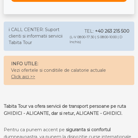
ℹ️ CALL CENTER: Suport
TEL:
+40 263 215 500
clienti si informatii servicii
(L-V 08:00-17:30 | S 08:00-10:00 | D
Tabita Tour
Inchis)
INFO UTILE:
Vezi ofertele si conditiile de calatorie actuale
Click aici >>
Tabita Tour va ofera servicii de transport persoane pe ruta
GHIDICI - ALICANTE, dar si retur, ALICANTE - GHIDICI.
Pentru ca punem accent pe
siguranta si confortul
dumneavoastra, va punem la dispozitie curse internationale