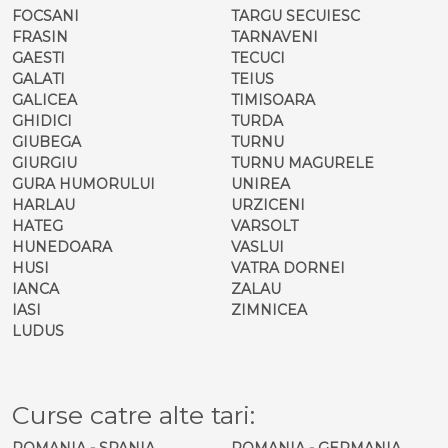
FOCSANI
TARGU SECUIESC
FRASIN
TARNAVENI
GAESTI
TECUCI
GALATI
TEIUS
GALICEA
TIMISOARA
GHIDICI
TURDA
GIUBEGA
TURNU
GIURGIU
TURNU MAGURELE
GURA HUMORULUI
UNIREA
HARLAU
URZICENI
HATEG
VARSOLT
HUNEDOARA
VASLUI
HUSI
VATRA DORNEI
IANCA
ZALAU
IASI
ZIMNICEA
LUDUS
Curse catre alte tari:
ROMANIA - SPANIA
ROMANIA - GERMANIA