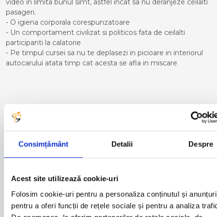
video in limita bunul simt, astfel incat sa nu deranjeze ceilalti
pasageri.
- O igiena corporala corespunzatoare
- Un comportament civilizat si politicos fata de ceilalti
participanti la calatorie
- Pe timpul cursei sa nu te deplasezi in picioare in interiorul
autocarului atata timp cat acesta se afla in miscare
Curse din Romania catre
ALICANTE:
ACAS
LUGOJ
Consimțământ
Detalii
Despre
ADJUD
MAGLAVIT
AIUD
MEDGIDIA
ALBA IULIA
MEDIAS
Acest site utilizează cookie-uri
ALESD
MIZIL
ALEXANDRIA
MOINESTI
Folosim cookie-uri pentru a personaliza conținutul și anunțuri
ARAD
MOTCA
pentru a oferi funcții de rețele sociale și pentru a analiza trafi
BACAU
NUSFALAU
De asemenea, le oferim partenerilor de rețele sociale, de