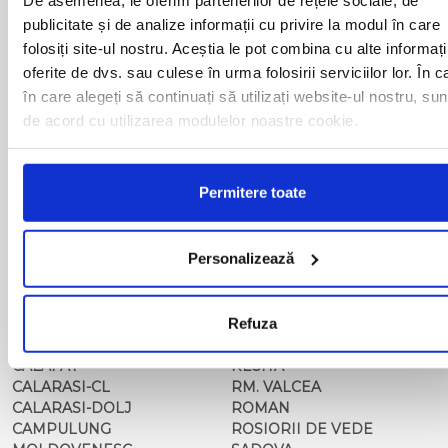
BAIA MARE
OLTENITA
publicitate și de analize informații cu privire la modul în care
BAILE HERCULANE
ONESTI
folosiți site-ul nostru. Aceștia le pot combina cu alte informați
BAILESTI
ORADEA
BALS-IS
ORSOVA
oferite de dvs. sau culese în urma folosirii serviciilor lor. În c
BALS-OT
PASCANI
în care alegeți să continuați să utilizați website-ul nostru, sun
BARCA
PERICEI
de acord cu utilizarea modulelor noastre cookie.
BARLAD
PERISOR
BECHET
PETROSANI
BECLEAN
PIATRA NEAMT
Permitere toate
BISTRET
PISCU VECHI
BISTRITA
PITESTI
BLAJ
PLOIESTI
Personalizează
BOTOSANI
PODARI
BRAILA
POIANA MARE
BRASOV
RADOVAN
BUCURESTI AGENTIE
Refuza
RAST
BUZAU
REGHIN
CALAFAT
RESITA
CALARASI-CL
RM. VALCEA
CALARASI-DOLJ
ROMAN
CAMPULUNG
ROSIORII DE VEDE