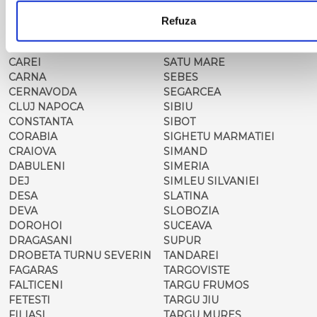
CAMPULUNG
ROSIORII DE VEDE
MOLDOVENESC
SADOVA
Refuza
CARACAL
SALONTA
CARANSEBES
SARMASAG
CAREI
SATU MARE
CARNA
SEBES
CERNAVODA
SEGARCEA
CLUJ NAPOCA
SIBIU
CONSTANTA
SIBOT
CORABIA
SIGHETU MARMATIEI
CRAIOVA
SIMAND
DABULENI
SIMERIA
DEJ
SIMLEU SILVANIEI
DESA
SLATINA
DEVA
SLOBOZIA
DOROHOI
SUCEAVA
DRAGASANI
SUPUR
DROBETA TURNU SEVERIN
TANDAREI
FAGARAS
TARGOVISTE
FALTICENI
TARGU FRUMOS
FETESTI
TARGU JIU
FILIASI
TARGU MURES