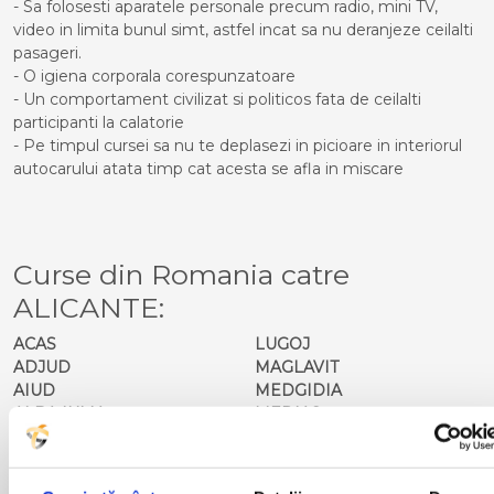
- Sa folosesti aparatele personale precum radio, mini TV,
video in limita bunul simt, astfel incat sa nu deranjeze ceilalti
pasageri.
- O igiena corporala corespunzatoare
- Un comportament civilizat si politicos fata de ceilalti
participanti la calatorie
- Pe timpul cursei sa nu te deplasezi in picioare in interiorul
autocarului atata timp cat acesta se afla in miscare
Curse din Romania catre
ALICANTE:
ACAS
LUGOJ
ADJUD
MAGLAVIT
AIUD
MEDGIDIA
ALBA IULIA
MEDIAS
ALESD
MIZIL
ALEXANDRIA
MOINESTI
ARAD
MOTCA