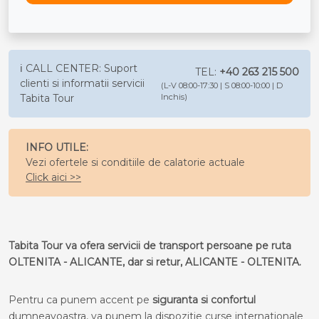
ℹ️ CALL CENTER: Suport
TEL:
+40 263 215 500
clienti si informatii servicii
(L-V 08:00-17:30 | S 08:00-10:00 | D
Tabita Tour
Inchis)
INFO UTILE:
Vezi ofertele si conditiile de calatorie actuale
Click aici >>
Tabita Tour va ofera servicii de transport persoane pe ruta
OLTENITA - ALICANTE, dar si retur, ALICANTE - OLTENITA.
Pentru ca punem accent pe
siguranta si confortul
dumneavoastra, va punem la dispozitie curse internationale