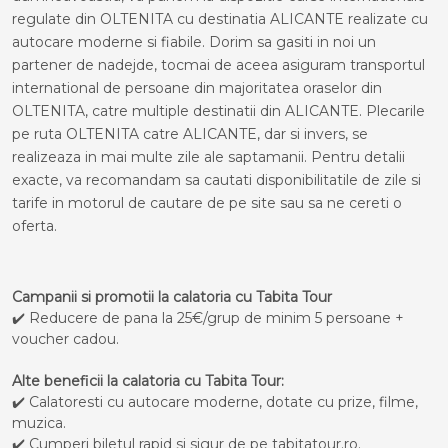
regulate din OLTENITA cu destinatia ALICANTE realizate cu
autocare moderne si fiabile. Dorim sa gasiti in noi un
partener de nadejde, tocmai de aceea asiguram transportul
international de persoane din majoritatea oraselor din
OLTENITA, catre multiple destinatii din ALICANTE. Plecarile
pe ruta OLTENITA catre ALICANTE, dar si invers, se
realizeaza in mai multe zile ale saptamanii. Pentru detalii
exacte, va recomandam sa cautati disponibilitatile de zile si
tarife in motorul de cautare de pe site sau sa ne cereti o
oferta.
Campanii si promotii la calatoria cu Tabita Tour
✔️ Reducere de pana la 25€/grup de minim 5 persoane +
voucher cadou.
Alte beneficii la calatoria cu Tabita Tour:
✔️ Calatoresti cu autocare moderne, dotate cu prize, filme,
muzica.
✔️ Cumperi biletul rapid si sigur de pe tabitatour.ro.