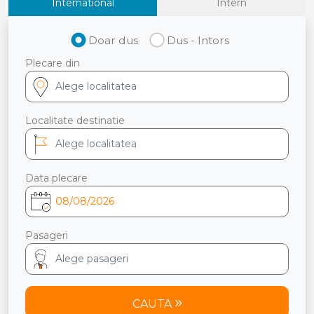
International
Intern
Doar dus
Dus - Intors
Plecare din
Localitate destinatie
Data plecare
Pasageri
CAUTA