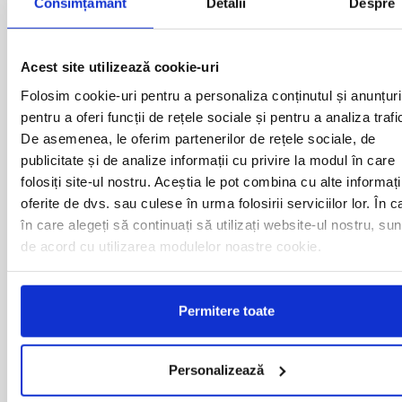
Consimțământ
Detalii
Despre
BACAU
NUSFALAU
BAIA MARE
OLTENITA
BAILE HERCULANE
ONESTI
BAILESTI
ORADEA
Acest site utilizează cookie-uri
BALS-IS
ORSOVA
Folosim cookie-uri pentru a personaliza conținutul și anunțuri
BALS-OT
PASCANI
pentru a oferi funcții de rețele sociale și pentru a analiza trafi
BARCA
PERICEI
De asemenea, le oferim partenerilor de rețele sociale, de
BARLAD
PERISOR
publicitate și de analize informații cu privire la modul în care
BECHET
PETROSANI
BECLEAN
PIATRA NEAMT
folosiți site-ul nostru. Aceștia le pot combina cu alte informați
BISTRET
PISCU VECHI
oferite de dvs. sau culese în urma folosirii serviciilor lor. În c
BISTRITA
PITESTI
în care alegeți să continuați să utilizați website-ul nostru, sun
BLAJ
PLOIESTI
de acord cu utilizarea modulelor noastre cookie.
BOTOSANI
PODARI
BRAILA
POIANA MARE
BRASOV
RADOVAN
BUCURESTI AGENTIE
Permitere toate
RAST
BUZAU
REGHIN
CALAFAT
RESITA
CALARASI-CL
RM. VALCEA
Personalizează
CALARASI-DOLJ
ROMAN