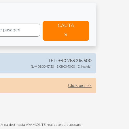
CAUTA
TEL:
+40 263 215 500
(L-V 08:00-17:30 | S 08:00-10:00 | D Inchis)
Click aici >>
A cu destinatia AYAMONTE realizate cu autocare