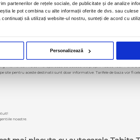
im partenerilor de rețele sociale, de publicitate și de analize info
ceștia le pot combina cu alte informații oferite de dvs. sau culese î
să continuați să utilizați website-ul nostru, sunteți de acord cu uti
Personalizează
g momentan nu se mai operează cu autocarele proprii Tabita Tour. Pentru a ach
 pe site pentru aceste destinatii sunt doar informative. Tarifele de baza vor fi ce
tuit!
entiile noastre.