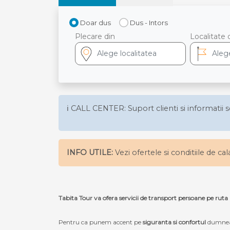
Doar dus
Dus - Intors
Plecare din
Localitate 
ℹ️ CALL CENTER: Suport clienti si informatii s
INFO UTILE:
Vezi ofertele si conditiile de ca
Tabita Tour va ofera servicii de transport persoane p
Pentru ca punem accent pe
siguranta si confortul
dumneav