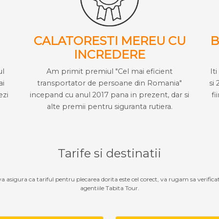
CALATORESTI MEREU CU
B
INCREDERE
ul
Am primit premiul "Cel mai eficient
It
ai
transportator de persoane din Romania"
si 
ezi
incepand cu anul 2017 pana in prezent, dar si
fi
alte premii pentru siguranta rutiera.
Tarife si destinatii
 va asigura ca tariful pentru plecarea dorita este cel corect, va rugam sa verifica
agentiile Tabita Tour.