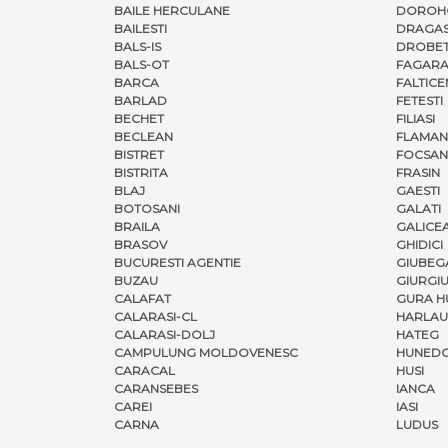
BAILE HERCULANE
DOROH
BAILESTI
DRAGAS
BALS-IS
DROBET
BALS-OT
FAGARA
BARCA
FALTICE
BARLAD
FETESTI
BECHET
FILIASI
BECLEAN
FLAMAN
BISTRET
FOCSAN
BISTRITA
FRASIN
BLAJ
GAESTI
BOTOSANI
GALATI
BRAILA
GALICE
BRASOV
GHIDICI
BUCURESTI AGENTIE
GIUBEG
BUZAU
GIURGI
CALAFAT
GURA H
CALARASI-CL
HARLAU
CALARASI-DOLJ
HATEG
CAMPULUNG MOLDOVENESC
HUNED
CARACAL
HUSI
CARANSEBES
IANCA
CAREI
IASI
CARNA
LUDUS