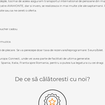
 nadejde, tocmai de aceea asiguram transportul international de persoane din 
re AYAMONTE, dar si invers, se realizeaza in mai multe zile ale saptamanii. 
site sau sa ne cereti o oferta.
oucher cadou.
, muzica.
e de plecare. Se va perecepe doar taxa de rezervare/reprogramare: 5 euro/bilet.
ropa Connect, unde vei avea parte de facilitati de ultima generatie.
Spania, Italia, Franta spre Romania, pentru a putea lua legatura cu cei dragi.
De ce sã cãlãtoresti cu noi?