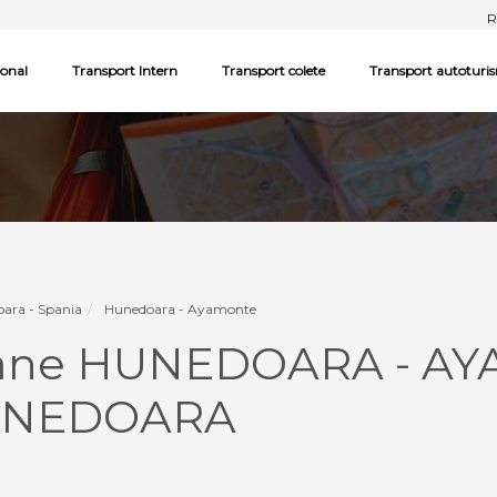
R
ional
Transport Intern
Transport colete
Transport autoturi
ara - Spania
Hunedoara - Ayamonte
soane HUNEDOARA - A
UNEDOARA