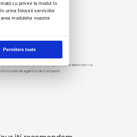
rmații cu privire la modul în
n urma folosirii serviciilor
lizarea modulelor noastre
Permitere toate
izitiona bilete de autocar spre aceste destinatii va
le furnizate de agentul de transport.