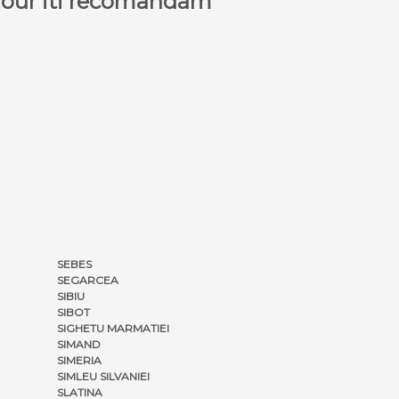
a Tour iti recomandam
SEBES
SEGARCEA
SIBIU
SIBOT
SIGHETU MARMATIEI
SIMAND
SIMERIA
SIMLEU SILVANIEI
SLATINA