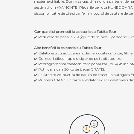
moderne si fiabile. Dorim sa gasiti in noi un partener de
destinatii din AYAMONTE. Plecarile pe ruta HUNEDOARA cat
disponibilitatile de zile si tarife in motorul de cautare de pe 
Campanii si promotii la calatoria cu Tabita Tour
✔️ Reducere de pana la 25€/grup de minim 5 persoane + v
Alte beneficii la calatoria cu Tabita Tour:
✔️ Calatoresti cu autocare moderne, dotate cu prize, filme
✔️ Cumperi biletul rapid si sigur de pe tabitatour.ro.
✔️ Reprogramarea calatoriei fara penalizari, cu 48h inaint
✔️ Poti lua la cala 50 kg de bagaj GRATIS.
✔️ La Arad te vei bucura de pauza pe traseu in autogara Eu
✔️ Primesti CADOU o cartela Vodafone daca calatoresti din 