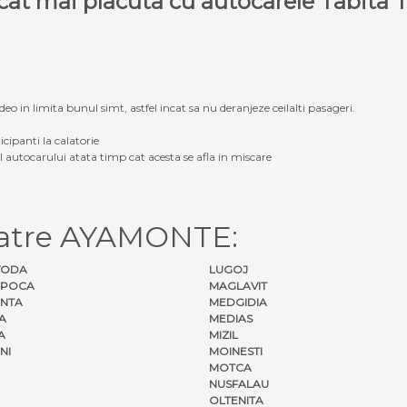
e cat mai placuta cu autocarele Tabit
eo in limita bunul simt, astfel incat sa nu deranjeze ceilalti pasageri.
icipanti la calatorie
ul autocarului atata timp cat acesta se afla in miscare
catre AYAMONTE:
VODA
LUGOJ
APOCA
MAGLAVIT
NTA
MEDGIDIA
A
MEDIAS
A
MIZIL
NI
MOINESTI
MOTCA
NUSFALAU
OLTENITA