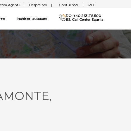
etea Agentii
|
Despre noi
|
Contul meu
|
RO
RO: +40 263 215 500
sme
Inchirieri autocare
ES: Call Center Spania
YAMONTE,