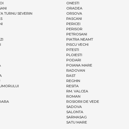
OI
ONESTI
ANI
ORADEA
A TURNU SEVERIN
ORSOVA
S
PASCANI
NI
PERICEI
PERISOR
PETROSANI
ZI
PIATRA NEAMT
I
PISCU VECHI
PITESTI
PLOIESTI
PODARI
A
POIANA MARE
RADOVAN
A
RAST
U
REGHIN
UMORULUI
RESITA
RM. VALCEA
ROMAN
OARA
ROSIORII DE VEDE
SADOVA
SALONTA
SARMASAG
SATU MARE