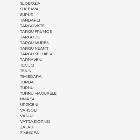
SLOBOZIA
SUCEAVA
SUPUR
TANDAREI
TARGOVISTE
TARGU FRUMOS
TARGU JIU
TARGU MURES
TARGU NEAMT
TARGU SECUIESC
TARNAVENI
TECUCI
TEIUS
TIMISOARA
TURDA
TURNU
TURNU MAGURELE
UNIREA
URZICENI
VARSOLT
VASLUI
VATRA DORNEI
ZALAU
ZIMNICEA