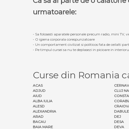
Ca sa ai parte de o calatori
urmatoarele:
- Sa folosesti aparatele personale precum radio, mini TV, vid
- O igiena corporala corespunzatoare
- Un comportament civilizat si politicos fata de ceilalti part
- Pe timpul cursei sa nu te deplasezi in picioare in interior
Curse din Romania 
ACAS
CERNA
ADJUD
CLUJ N
AIUD
CONSTA
ALBA IULIA
CORABI
ALESD
CRAIOV
ALEXANDRIA
DABULE
ARAD
DEJ
BACAU
DESA
BAIA MARE
DEVA