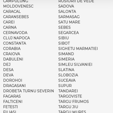
CAMPULUNG
ROSIORII DE VEDE
MOLDOVENESC
SADOVA
CARACAL
SALONTA
CARANSEBES
SARMASAG
CAREI
SATU MARE
CARNA
SEBES
CERNAVODA
SEGARCEA
CLUJ NAPOCA
SIBIU
CONSTANTA
SIBOT
CORABIA
SIGHETU MARMATIEI
CRAIOVA
SIMAND
DABULENI
SIMERIA
DEJ
SIMLEU SILVANIEI
DESA
SLATINA
DEVA
SLOBOZIA
DOROHOI
SUCEAVA
DRAGASANI
SUPUR
DROBETA TURNU SEVERIN
TANDAREI
FAGARAS
TARGOVISTE
FALTICENI
TARGU FRUMOS
FETESTI
TARGU JIU
FILIASI
TARGU MURES