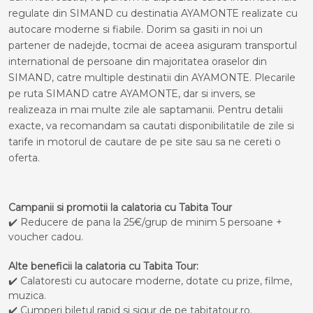
regulate din SIMAND cu destinatia AYAMONTE realizate cu
autocare moderne si fiabile. Dorim sa gasiti in noi un
partener de nadejde, tocmai de aceea asiguram transportul
international de persoane din majoritatea oraselor din
SIMAND, catre multiple destinatii din AYAMONTE. Plecarile
pe ruta SIMAND catre AYAMONTE, dar si invers, se
realizeaza in mai multe zile ale saptamanii. Pentru detalii
exacte, va recomandam sa cautati disponibilitatile de zile si
tarife in motorul de cautare de pe site sau sa ne cereti o
oferta.
Campanii si promotii la calatoria cu Tabita Tour
✔️ Reducere de pana la 25€/grup de minim 5 persoane +
voucher cadou.
Alte beneficii la calatoria cu Tabita Tour:
✔️ Calatoresti cu autocare moderne, dotate cu prize, filme,
muzica.
✔️ Cumperi biletul rapid si sigur de pe tabitatour.ro.