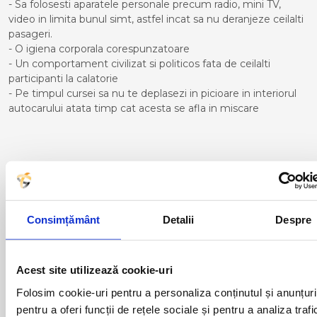
- Sa folosesti aparatele personale precum radio, mini TV,
video in limita bunul simt, astfel incat sa nu deranjeze ceilalti
pasageri.
- O igiena corporala corespunzatoare
- Un comportament civilizat si politicos fata de ceilalti
participanti la calatorie
- Pe timpul cursei sa nu te deplasezi in picioare in interiorul
autocarului atata timp cat acesta se afla in miscare
Curse din Romania catre
AYAMONTE:
Consimțământ
Detalii
Despre
ACAS
LUGOJ
ADJUD
MAGLAVIT
AIUD
MEDGIDIA
ALBA IULIA
MEDIAS
Acest site utilizează cookie-uri
ALESD
MIZIL
Folosim cookie-uri pentru a personaliza conținutul și anunțuri
ALEXANDRIA
MOINESTI
pentru a oferi funcții de rețele sociale și pentru a analiza trafi
ARAD
MOTCA