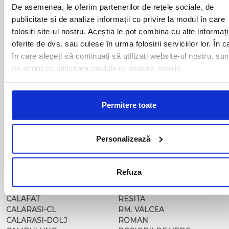
BACAU
NUSFALAU
De asemenea, le oferim partenerilor de rețele sociale, de
BAIA MARE
OLTENITA
publicitate și de analize informații cu privire la modul în care
BAILE HERCULANE
ONESTI
folosiți site-ul nostru. Aceștia le pot combina cu alte informați
BAILESTI
ORADEA
oferite de dvs. sau culese în urma folosirii serviciilor lor. În c
BALS-IS
ORSOVA
în care alegeți să continuați să utilizați website-ul nostru, sun
BALS-OT
PASCANI
de acord cu utilizarea modulelor noastre cookie.
BARCA
PERICEI
BARLAD
PERISOR
BECHET
PETROSANI
BECLEAN
PIATRA NEAMT
Permitere toate
BISTRET
PISCU VECHI
BISTRITA
PITESTI
BLAJ
PLOIESTI
Personalizează
BOTOSANI
PODARI
BRAILA
POIANA MARE
BRASOV
RADOVAN
Refuza
BUCURESTI AGENTIE
RAST
BUZAU
REGHIN
CALAFAT
RESITA
CALARASI-CL
RM. VALCEA
CALARASI-DOLJ
ROMAN