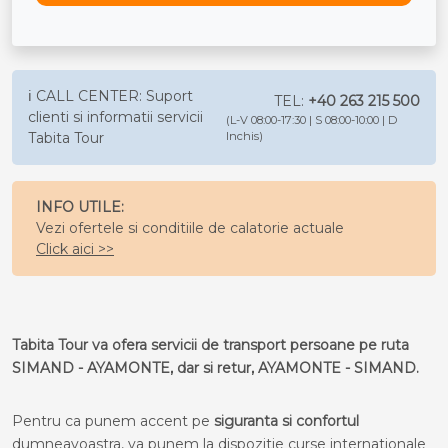
ℹ️ CALL CENTER: Suport
TEL:
+40 263 215 500
clienti si informatii servicii
(L-V 08:00-17:30 | S 08:00-10:00 | D
Tabita Tour
Inchis)
INFO UTILE:
Vezi ofertele si conditiile de calatorie actuale
Click aici >>
Tabita Tour va ofera servicii de transport persoane pe ruta
SIMAND - AYAMONTE, dar si retur, AYAMONTE - SIMAND.
Pentru ca punem accent pe
siguranta si confortul
dumneavoastra, va punem la dispozitie curse internationale