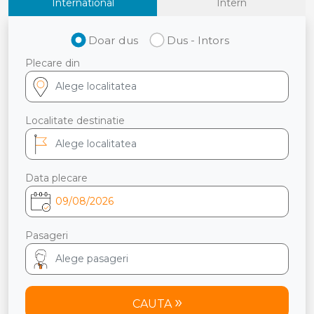
International
Intern
Doar dus
Dus - Intors
Plecare din
Localitate destinatie
Data plecare
Pasageri
CAUTA