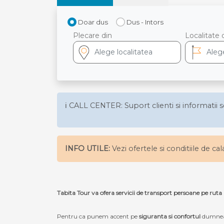
Doar dus
Dus - Intors
Plecare din
Localitate 
ℹ️ CALL CENTER: Suport clienti si informatii s
INFO UTILE:
Vezi ofertele si conditiile de ca
Tabita Tour va ofera servicii de transport persoane p
Pentru ca punem accent pe
siguranta si confortul
dumneav