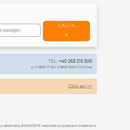
CAUTA
TEL:
+40 263 215 500
(L-V 08:00-17:30 | S 08:00-10:00 | D Inchis)
Click aici >>
cu destinatia AYAMONTE realizate cu autocare moderne si