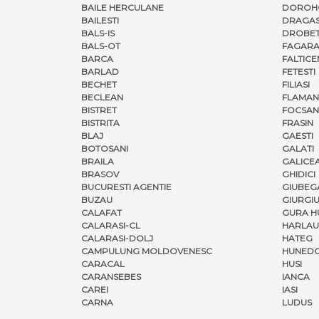
BAILE HERCULANE
DOROH
BAILESTI
DRAGAS
BALS-IS
DROBET
BALS-OT
FAGARA
BARCA
FALTICE
BARLAD
FETESTI
BECHET
FILIASI
BECLEAN
FLAMAN
BISTRET
FOCSAN
BISTRITA
FRASIN
BLAJ
GAESTI
BOTOSANI
GALATI
BRAILA
GALICE
BRASOV
GHIDICI
BUCURESTI AGENTIE
GIUBEG
BUZAU
GIURGI
CALAFAT
GURA H
CALARASI-CL
HARLAU
CALARASI-DOLJ
HATEG
CAMPULUNG MOLDOVENESC
HUNED
CARACAL
HUSI
CARANSEBES
IANCA
CAREI
IASI
CARNA
LUDUS