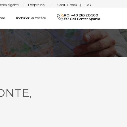
etea Agentii
|
Despre noi
|
Contul meu
|
RO
RO: +40 263 215 500
sme
Inchirieri autocare
ES: Call Center Spania
ONTE,