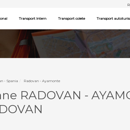
R
ional
Transport Intern
Transport colete
Transport autoturi
n - Spania
Radovan - Ayamonte
oane RADOVAN - AYAM
ADOVAN