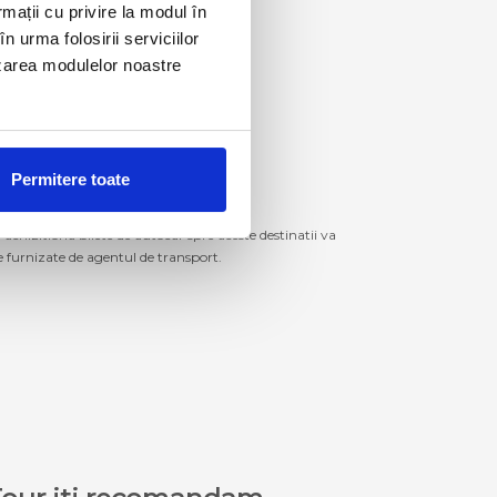
rmații cu privire la modul în
n urma folosirii serviciilor
lizarea modulelor noastre
Permitere toate
izitiona bilete de autocar spre aceste destinatii va
le furnizate de agentul de transport.