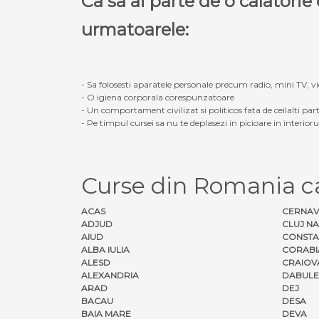
Ca sa ai parte de o calatori
urmatoarele:
- Sa folosesti aparatele personale precum radio, mini TV, vid
- O igiena corporala corespunzatoare
- Un comportament civilizat si politicos fata de ceilalti part
- Pe timpul cursei sa nu te deplasezi in picioare in interior
Curse din Romania 
ACAS
CERNA
ADJUD
CLUJ N
AIUD
CONSTA
ALBA IULIA
CORABI
ALESD
CRAIOV
ALEXANDRIA
DABULE
ARAD
DEJ
BACAU
DESA
BAIA MARE
DEVA