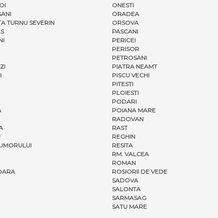
OI
ONESTI
ANI
ORADEA
A TURNU SEVERIN
ORSOVA
S
PASCANI
NI
PERICEI
PERISOR
PETROSANI
ZI
PIATRA NEAMT
I
PISCU VECHI
PITESTI
PLOIESTI
PODARI
A
POIANA MARE
RADOVAN
A
RAST
U
REGHIN
UMORULUI
RESITA
RM. VALCEA
ROMAN
OARA
ROSIORII DE VEDE
SADOVA
SALONTA
SARMASAG
SATU MARE