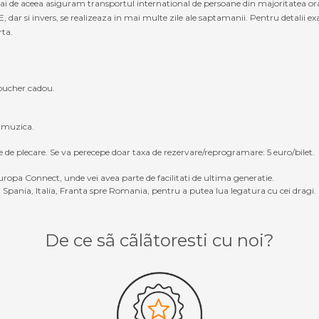
cmai de aceea asiguram transportul international de persoane din majoritatea o
i invers, se realizeaza in mai multe zile ale saptamanii. Pentru detalii exact
rta.
oucher cadou.
, muzica.
e de plecare. Se va perecepe doar taxa de rezervare/reprogramare: 5 euro/bilet.
ropa Connect, unde vei avea parte de facilitati de ultima generatie.
Spania, Italia, Franta spre Romania, pentru a putea lua legatura cu cei dragi.
De ce sã cãlãtoresti cu noi?