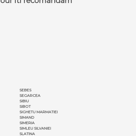
a Tour iti recomandam
SEBES
SEGARCEA
SIBIU
SIBOT
SIGHETU MARMATIEI
SIMAND
SIMERIA
SIMLEU SILVANIEI
SLATINA