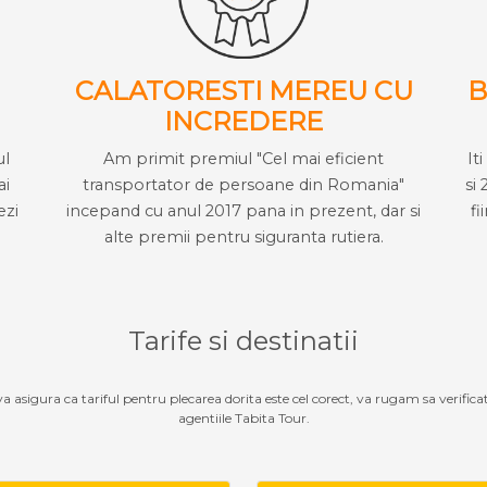
CALATORESTI MEREU CU
B
INCREDERE
ul
Am primit premiul "Cel mai eficient
It
ai
transportator de persoane din Romania"
si 
ezi
incepand cu anul 2017 pana in prezent, dar si
fi
alte premii pentru siguranta rutiera.
Tarife si destinatii
 va asigura ca tariful pentru plecarea dorita este cel corect, va rugam sa verifica
agentiile Tabita Tour.