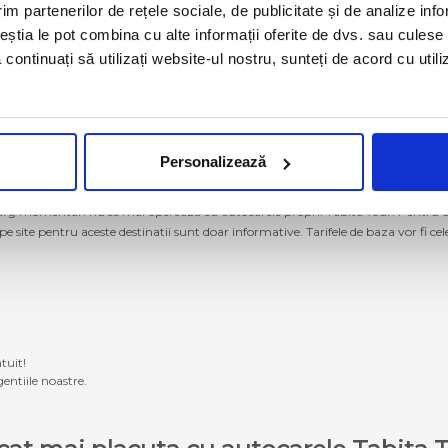
im partenerilor de rețele sociale, de publicitate și de analize info
ceștia le pot combina cu alte informații oferite de dvs. sau culese î
să continuați să utilizați website-ul nostru, sunteți de acord cu uti
Personalizează
g momentan nu se mai operează cu autocarele proprii Tabita Tour. Pentru a ach
 pe site pentru aceste destinatii sunt doar informative. Tarifele de baza vor fi ce
tuit!
entiile noastre.