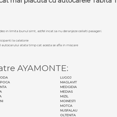
e cat mai placuta cu autocarele Tabit
eo in limita bunul simt, astfel incat sa nu deranjeze ceilalti pasageri.
icipanti la calatorie
ul autocarului atata timp cat acesta se afla in miscare
catre AYAMONTE:
VODA
LUGOJ
APOCA
MAGLAVIT
NTA
MEDGIDIA
A
MEDIAS
A
MIZIL
NI
MOINESTI
MOTCA
NUSFALAU
OLTENITA