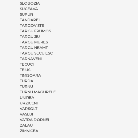
SLOBOZIA
SUCEAVA
SUPUR
TANDAREI
TARGOVISTE
TARGU FRUMOS
TARGU JIU
TARGU MURES
TARGU NEAMT
TARGU SECUIESC
TARNAVENI
TECUCI
TEIUS
TIMISOARA
TURDA
TURNU
TURNU MAGURELE
UNIREA
URZICENI
VARSOLT
VASLUI
VATRA DORNEI
ZALAU
ZIMNICEA