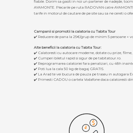
fiabile. Dorim sa gasiti in noi un partener de nadejde, to
AYAMONTE. Plecarile pe ruta RADOVAN catre AYAMONTE, dar s
tarife in motorul de cautare de pe site sau sa ne cereti o ofe
Campanii si promotii la calatoria cu Tabita Tour
✔️ Reducere de pana la 25€/grup de minim 5 persoane + v
Alte beneficii la calatoria cu Tabita Tour:
✔️ Calatoresti cu autocare moderne, dotate cu prize, filme
✔️ Cumperi biletul rapid si sigur de pe tabitatour.ro.
✔️ Reprogramarea calatoriei fara penalizari, cu 48h inaint
✔️ Poti lua la cala 50 kg de bagaj GRATIS.
✔️ La Arad te vei bucura de pauza pe traseu in autogara Eu
✔️ Primesti CADOU o cartela Vodafone daca calatoresti din 