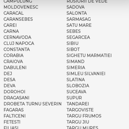
CAMPULUNG
ROSIORII DE VEDE
MOLDOVENESC
SADOVA
CARACAL
SALONTA
CARANSEBES
SARMASAG
CAREI
SATU MARE
CARNA
SEBES
CERNAVODA
SEGARCEA
CLUJ NAPOCA
SIBIU
CONSTANTA
SIBOT
CORABIA
SIGHETU MARMATIEI
CRAIOVA
SIMAND
DABULENI
SIMERIA
DEJ
SIMLEU SILVANIEI
DESA
SLATINA
DEVA
SLOBOZIA
DOROHOI
SUCEAVA
DRAGASANI
SUPUR
DROBETA TURNU SEVERIN
TANDAREI
FAGARAS
TARGOVISTE
FALTICENI
TARGU FRUMOS
FETESTI
TARGU JIU
FILIASI
TARGU MURES