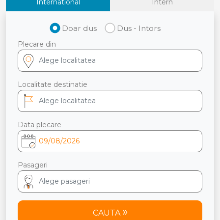
International
Intern
Doar dus
Dus - Intors
Plecare din
Localitate destinatie
Data plecare
Pasageri
CAUTA