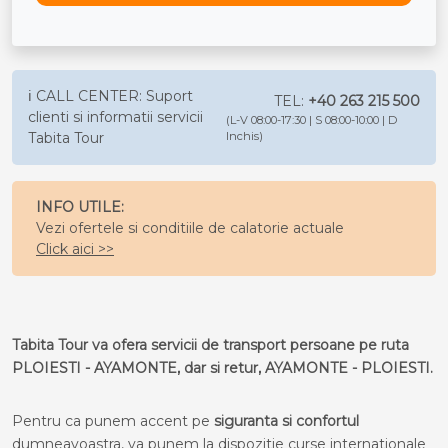
ℹ️ CALL CENTER: Suport
TEL:
+40 263 215 500
clienti si informatii servicii
(L-V 08:00-17:30 | S 08:00-10:00 | D
Tabita Tour
Inchis)
INFO UTILE:
Vezi ofertele si conditiile de calatorie actuale
Click aici >>
Tabita Tour va ofera servicii de transport persoane pe ruta
PLOIESTI - AYAMONTE, dar si retur, AYAMONTE - PLOIESTI.
Pentru ca punem accent pe
siguranta si confortul
dumneavoastra, va punem la dispozitie curse internationale