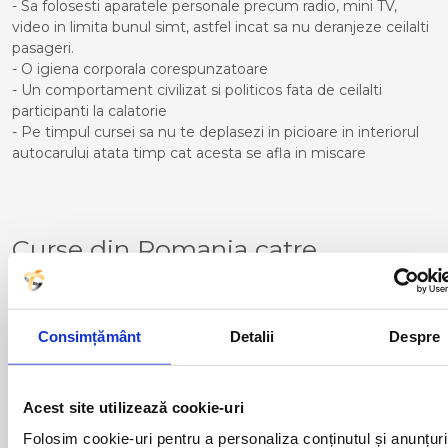
- Sa folosesti aparatele personale precum radio, mini TV,
video in limita bunul simt, astfel incat sa nu deranjeze ceilalti
pasageri.
- O igiena corporala corespunzatoare
- Un comportament civilizat si politicos fata de ceilalti
participanti la calatorie
- Pe timpul cursei sa nu te deplasezi in picioare in interiorul
autocarului atata timp cat acesta se afla in miscare
Curse din Romania catre
AYAMONTE:
ACAS
LUGOJ
ADJUD
MAGLAVIT
Consimțământ
Detalii
Despre
AIUD
MEDGIDIA
ALBA IULIA
MEDIAS
ALESD
MIZIL
Acest site utilizează cookie-uri
ALEXANDRIA
MOINESTI
ARAD
MOTCA
Folosim cookie-uri pentru a personaliza conținutul și anunțuri