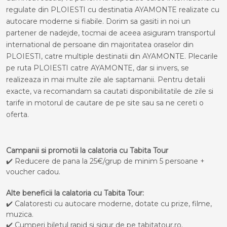
regulate din PLOIESTI cu destinatia AYAMONTE realizate cu
autocare moderne si fiabile. Dorim sa gasiti in noi un
partener de nadejde, tocmai de aceea asiguram transportul
international de persoane din majoritatea oraselor din
PLOIESTI, catre multiple destinatii din AYAMONTE. Plecarile
pe ruta PLOIESTI catre AYAMONTE, dar si invers, se
realizeaza in mai multe zile ale saptamanii. Pentru detalii
exacte, va recomandam sa cautati disponibilitatile de zile si
tarife in motorul de cautare de pe site sau sa ne cereti o
oferta.
Campanii si promotii la calatoria cu Tabita Tour
✔️ Reducere de pana la 25€/grup de minim 5 persoane +
voucher cadou.
Alte beneficii la calatoria cu Tabita Tour:
✔️ Calatoresti cu autocare moderne, dotate cu prize, filme,
muzica.
✔️ Cumperi biletul rapid si sigur de pe tabitatour.ro.