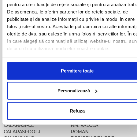
BACAU
NUSFALAU
pentru a oferi funcții de rețele sociale și pentru a analiza trafi
BAIA MARE
OLTENITA
De asemenea, le oferim partenerilor de rețele sociale, de
BAILE HERCULANE
ONESTI
publicitate și de analize informații cu privire la modul în care
BAILESTI
ORADEA
folosiți site-ul nostru. Aceștia le pot combina cu alte informați
BALS-IS
ORSOVA
oferite de dvs. sau culese în urma folosirii serviciilor lor. În c
BALS-OT
PASCANI
în care alegeți să continuați să utilizați website-ul nostru, sun
BARCA
PERICEI
BARLAD
PERISOR
de acord cu utilizarea modulelor noastre cookie.
BECHET
PETROSANI
BECLEAN
PIATRA NEAMT
BISTRET
PISCU VECHI
Permitere toate
BISTRITA
PITESTI
BLAJ
PLOIESTI
BOTOSANI
PODARI
Personalizează
BRAILA
POIANA MARE
BRASOV
RADOVAN
BUCURESTI AGENTIE
RAST
Refuza
BUZAU
REGHIN
CALAFAT
RESITA
CALARASI-CL
RM. VALCEA
CALARASI-DOLJ
ROMAN