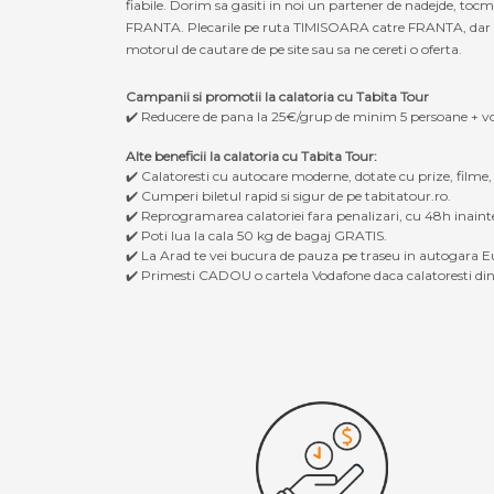
fiabile. Dorim sa gasiti in noi un partener de nadejde, to
FRANTA. Plecarile pe ruta TIMISOARA catre FRANTA, dar si in
motorul de cautare de pe site sau sa ne cereti o oferta.
Campanii si promotii la calatoria cu Tabita Tour
✔️ Reducere de pana la 25€/grup de minim 5 persoane + v
Alte beneficii la calatoria cu Tabita Tour:
✔️ Calatoresti cu autocare moderne, dotate cu prize, filme
✔️ Cumperi biletul rapid si sigur de pe tabitatour.ro.
✔️ Reprogramarea calatoriei fara penalizari, cu 48h inaint
✔️ Poti lua la cala 50 kg de bagaj GRATIS.
✔️ La Arad te vei bucura de pauza pe traseu in autogara Eu
✔️ Primesti CADOU o cartela Vodafone daca calatoresti din 