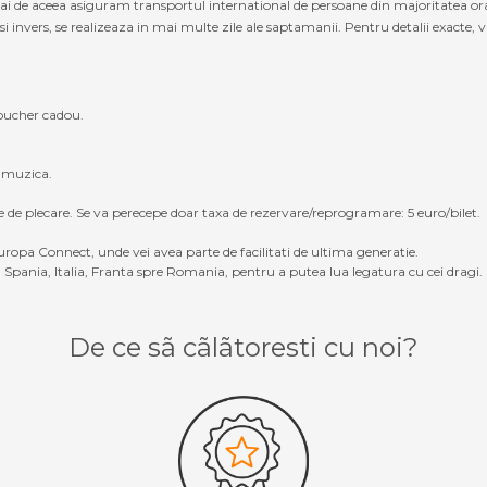
cmai de aceea asiguram transportul international de persoane din majoritatea or
vers, se realizeaza in mai multe zile ale saptamanii. Pentru detalii exacte, va 
oucher cadou.
, muzica.
e de plecare. Se va perecepe doar taxa de rezervare/reprogramare: 5 euro/bilet.
ropa Connect, unde vei avea parte de facilitati de ultima generatie.
Spania, Italia, Franta spre Romania, pentru a putea lua legatura cu cei dragi.
De ce sã cãlãtoresti cu noi?