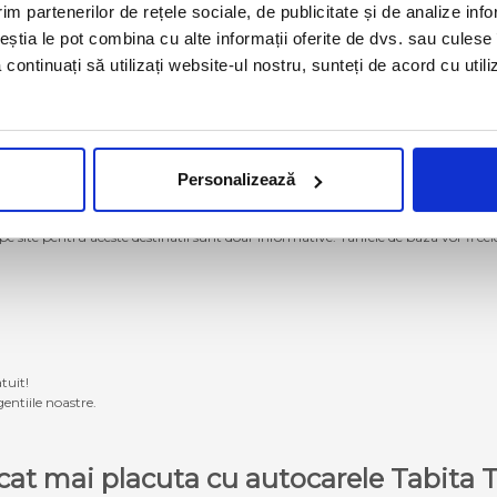
im partenerilor de rețele sociale, de publicitate și de analize info
ceștia le pot combina cu alte informații oferite de dvs. sau culese î
să continuați să utilizați website-ul nostru, sunteți de acord cu uti
Personalizează
g momentan nu se mai operează cu autocarele proprii Tabita Tour. Pentru a ach
 pe site pentru aceste destinatii sunt doar informative. Tarifele de baza vor fi ce
tuit!
entiile noastre.
e cat mai placuta cu autocarele Tabit