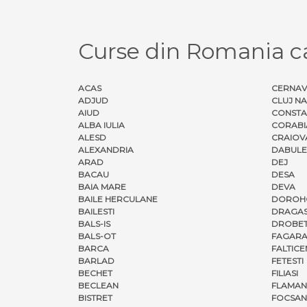
Curse din Romania c
ACAS
CERNA
ADJUD
CLUJ N
AIUD
CONSTA
ALBA IULIA
CORABI
ALESD
CRAIOV
ALEXANDRIA
DABULE
ARAD
DEJ
BACAU
DESA
BAIA MARE
DEVA
BAILE HERCULANE
DOROH
BAILESTI
DRAGAS
BALS-IS
DROBET
BALS-OT
FAGARA
BARCA
FALTICE
BARLAD
FETESTI
BECHET
FILIASI
BECLEAN
FLAMAN
BISTRET
FOCSAN