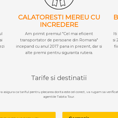
CALATORESTI MEREU CU
B
INCREDERE
ul
Am primit premiul "Cel mai eficient
It
ai
transportator de persoane din Romania"
si 
ezi
incepand cu anul 2017 pana in prezent, dar si
fi
alte premii pentru siguranta rutiera.
Tarife si destinatii
 va asigura ca tariful pentru plecarea dorita este cel corect, va rugam sa verifica
agentiile Tabita Tour.