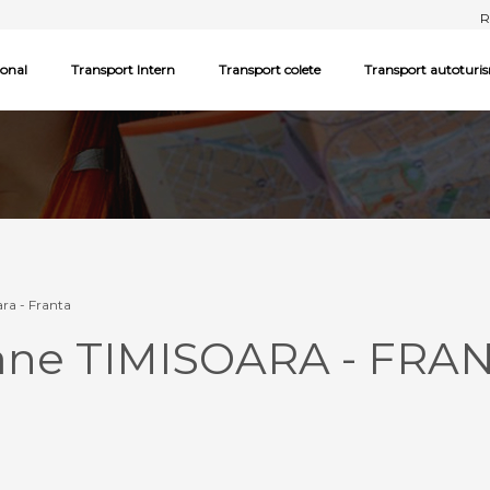
R
ional
Transport Intern
Transport colete
Transport autoturi
ra - Franta
oane TIMISOARA - FRA