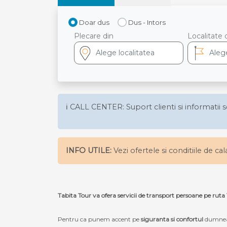
Doar dus
Dus - Intors
Plecare din
Localitate 
ℹ️ CALL CENTER: Suport clienti si informatii s
INFO UTILE:
Vezi ofertele si conditiile de ca
Tabita Tour va ofera servicii de transport persoane pe r
Pentru ca punem accent pe
siguranta si confortul
dumneav