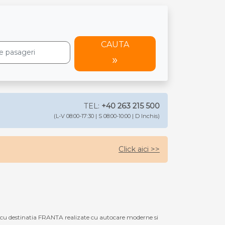
CAUTA
TEL:
+40 263 215 500
(L-V 08:00-17:30 | S 08:00-10:00 | D Inchis)
Click aici >>
cu destinatia FRANTA realizate cu autocare moderne si