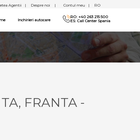
etea Agentii
|
Despre noi
|
Contul meu
|
RO
RO: +40 263 215 500
sme
Inchirieri autocare
ES: Call Center Spania
NTA, FRANTA -