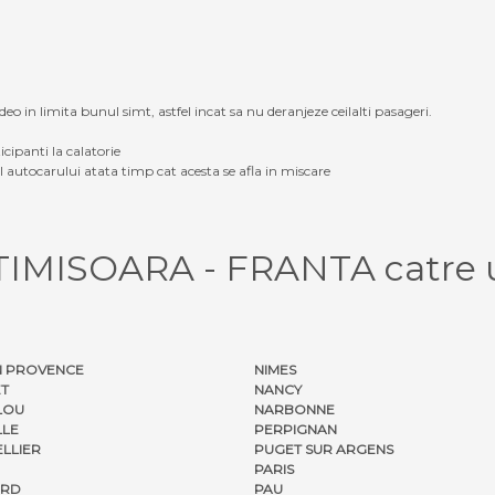
eo in limita bunul simt, astfel incat sa nu deranjeze ceilalti pasageri.
icipanti la calatorie
ul autocarului atata timp cat acesta se afla in miscare
l TIMISOARA - FRANTA catre
 PROVENCE
NIMES
ET
NANCY
LOU
NARBONNE
LLE
PERPIGNAN
LLIER
PUGET SUR ARGENS
PARIS
ORD
PAU