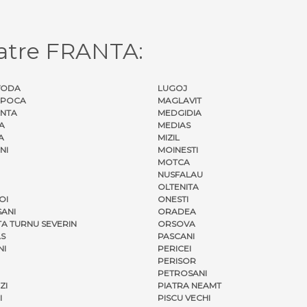
atre FRANTA:
VODA
LUGOJ
APOCA
MAGLAVIT
NTA
MEDGIDIA
A
MEDIAS
A
MIZIL
NI
MOINESTI
MOTCA
NUSFALAU
OLTENITA
OI
ONESTI
ANI
ORADEA
A TURNU SEVERIN
ORSOVA
S
PASCANI
NI
PERICEI
PERISOR
PETROSANI
ZI
PIATRA NEAMT
I
PISCU VECHI