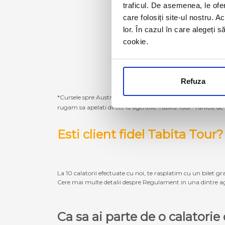
traficul. De asemenea, le ofer
care folosiți site-ul nostru. A
lor. În cazul în care alegeți 
cookie.
Refuza
*Cursele spre Austria, Germania, Belgia, Olanda, Luxembur
rugam sa apelati direct la agentiile Tabita Tour. Tarifele de
Esti client fidel Tabita Tour?
La 10 calatorii efectuate cu noi, te rasplatim cu un bilet gra
Cere mai multe detalii despre Regulament in una dintre ag
Ca sa ai parte de o calatori