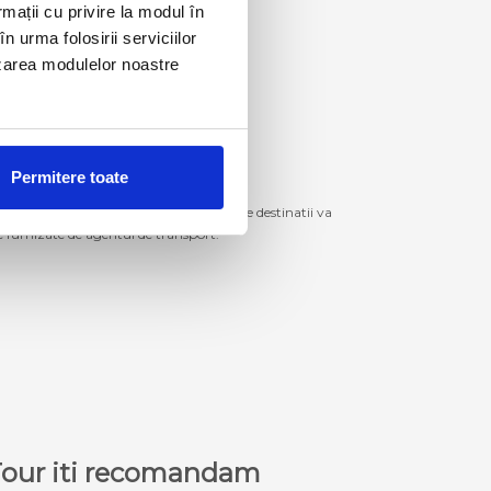
rmații cu privire la modul în
n urma folosirii serviciilor
lizarea modulelor noastre
Permitere toate
izitiona bilete de autocar spre aceste destinatii va
le furnizate de agentul de transport.
a Tour iti recomandam