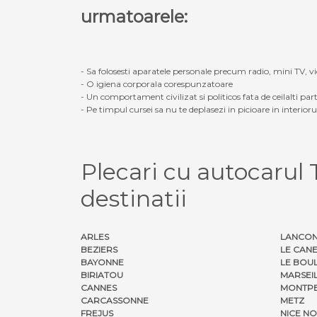
urmatoarele:
- Sa folosesti aparatele personale precum radio, mini TV, vid
- O igiena corporala corespunzatoare
- Un comportament civilizat si politicos fata de ceilalti part
- Pe timpul cursei sa nu te deplasezi in picioare in interior
Plecari cu autocaru
destinatii
ARLES
LANCON
BEZIERS
LE CAN
BAYONNE
LE BOU
BIRIATOU
MARSEI
CANNES
MONTPE
CARCASSONNE
METZ
FREJUS
NICE N