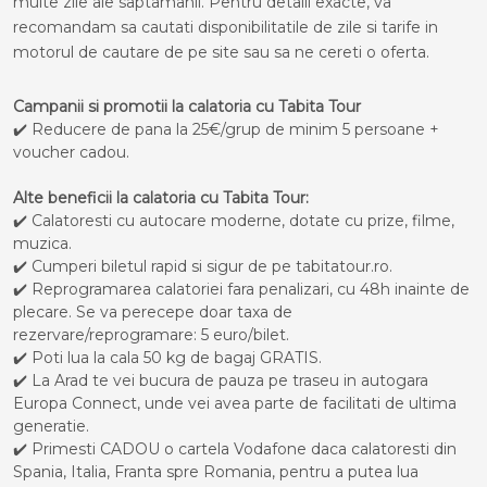
multe zile ale saptamanii. Pentru detalii exacte, va
recomandam sa cautati disponibilitatile de zile si tarife in
motorul de cautare de pe site sau sa ne cereti o oferta.
Campanii si promotii la calatoria cu Tabita Tour
✔️ Reducere de pana la 25€/grup de minim 5 persoane +
voucher cadou.
Alte beneficii la calatoria cu Tabita Tour:
✔️ Calatoresti cu autocare moderne, dotate cu prize, filme,
muzica.
✔️ Cumperi biletul rapid si sigur de pe tabitatour.ro.
✔️ Reprogramarea calatoriei fara penalizari, cu 48h inainte de
plecare. Se va perecepe doar taxa de
rezervare/reprogramare: 5 euro/bilet.
✔️ Poti lua la cala 50 kg de bagaj GRATIS.
✔️ La Arad te vei bucura de pauza pe traseu in autogara
Europa Connect, unde vei avea parte de facilitati de ultima
generatie.
✔️ Primesti CADOU o cartela Vodafone daca calatoresti din
Spania, Italia, Franta spre Romania, pentru a putea lua