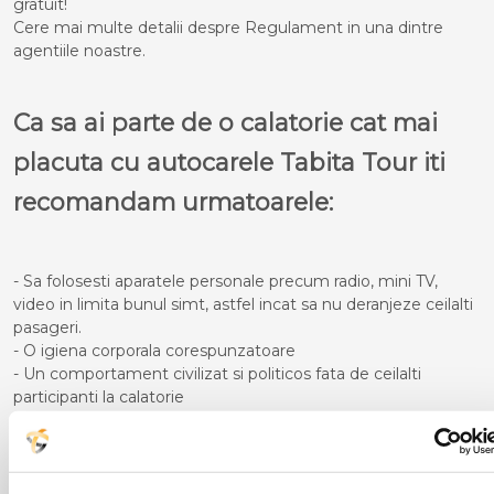
gratuit!
Cere mai multe detalii despre Regulament in una dintre
agentiile noastre.
Ca sa ai parte de o calatorie cat mai
placuta cu autocarele Tabita Tour iti
recomandam urmatoarele:
- Sa folosesti aparatele personale precum radio, mini TV,
video in limita bunul simt, astfel incat sa nu deranjeze ceilalti
pasageri.
- O igiena corporala corespunzatoare
- Un comportament civilizat si politicos fata de ceilalti
participanti la calatorie
- Pe timpul cursei sa nu te deplasezi in picioare in interiorul
autocarului atata timp cat acesta se afla in miscare