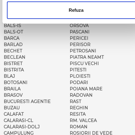
BACAU
NUSFALAU
BAIA MARE
OLTENITA
Refuza
BAILE HERCULANE
ONESTI
BAILESTI
ORADEA
BALS-IS
ORSOVA
BALS-OT
PASCANI
BARCA
PERICEI
BARLAD
PERISOR
BECHET
PETROSANI
BECLEAN
PIATRA NEAMT
BISTRET
PISCU VECHI
BISTRITA
PITESTI
BLAJ
PLOIESTI
BOTOSANI
PODARI
BRAILA
POIANA MARE
BRASOV
RADOVAN
BUCURESTI AGENTIE
RAST
BUZAU
REGHIN
CALAFAT
RESITA
CALARASI-CL
RM. VALCEA
CALARASI-DOLJ
ROMAN
CAMPULUNG
ROSIORII DE VEDE