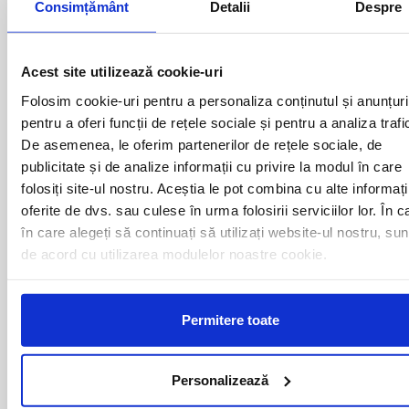
Consimțământ
Detalii
Despre
Plecari cu autocarul ALESD -
BELGIA catre urmatoarele
Acest site utilizează cookie-uri
destinatii
Folosim cookie-uri pentru a personaliza conținutul și anunțuri
pentru a oferi funcții de rețele sociale și pentru a analiza trafi
De asemenea, le oferim partenerilor de rețele sociale, de
ANTWERPEN
BRUXELLES
publicitate și de analize informații cu privire la modul în care
folosiți site-ul nostru. Aceștia le pot combina cu alte informați
oferite de dvs. sau culese în urma folosirii serviciilor lor. În c
Curse din Romania catre BELGIA:
în care alegeți să continuați să utilizați website-ul nostru, sun
de acord cu utilizarea modulelor noastre cookie.
ACAS
LUGOJ
ADJUD
MAGLAVIT
AIUD
MEDGIDIA
Permitere toate
ALBA IULIA
MEDIAS
ALESD
MIZIL
ALEXANDRIA
MOINESTI
Personalizează
ARAD
MOTCA