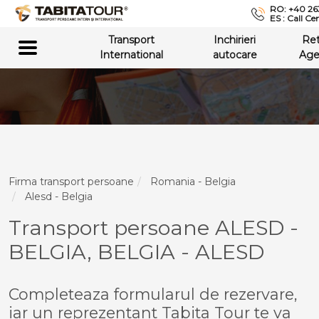
RO: +40 26
ES : Call Ce
Transport
Inchirieri
Re
International
autocare
Age
Firma transport persoane
Romania - Belgia
Alesd - Belgia
Transport persoane ALESD -
BELGIA, BELGIA - ALESD
Completeaza formularul de rezervare,
iar un reprezentant Tabita Tour te va