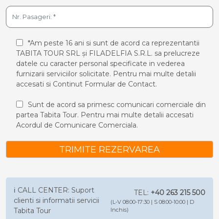
*Am peste 16 ani si sunt de acord ca reprezentantii
TABITA TOUR SRL și FILADELFIA S.R.L. sa prelucreze
datele cu caracter personal specificate in vederea
furnizarii serviciilor solicitate. Pentru mai multe detalii
accesati si
Continut Formular de Contact.
Sunt de acord sa primesc comunicari comerciale din
partea Tabita Tour. Pentru mai multe detalii accesati
Acordul de Comunicare Comerciala.
TRIMITE REZERVAREA
ℹ️ CALL CENTER: Suport
TEL:
+40 263 215 500
clienti si informatii servicii
(L-V 08:00-17:30 | S 08:00-10:00 | D
Tabita Tour
Inchis)