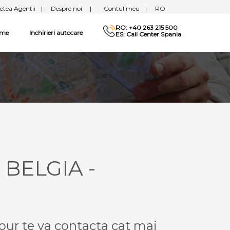
etea Agentii
|
Despre noi
|
Contul meu
|
RO
RO: +40 263 215 500
sme
Inchirieri autocare
ES: Call Center Spania
 BELGIA -
our te va contacta cat mai