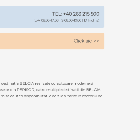
TEL:
+40 263 215 500
(L-V 08:00-17:30 | S 08:00-10:00 | D Inchis)
Click aici >>
 destinatia BELGIA realizate cu autocare moderne si
aselor din PERISOR, catre multiple destinatii din BELGIA.
a cautati disponibilitatile de zile si tarife in motorul de