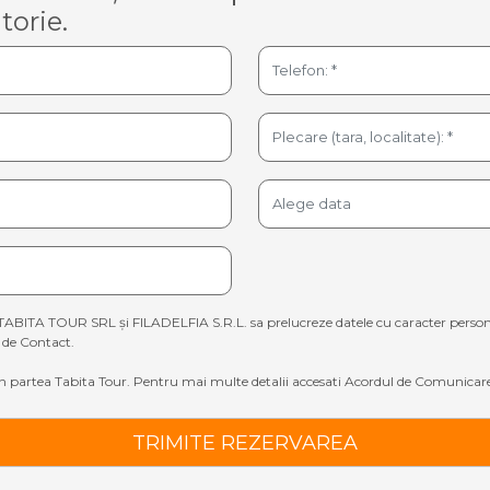
torie.
TABITA TOUR SRL și FILADELFIA S.R.L. sa prelucreze datele cu caracter personal sp
de Contact.
 partea Tabita Tour. Pentru mai multe detalii accesati
Acordul de Comunicare
TRIMITE REZERVAREA