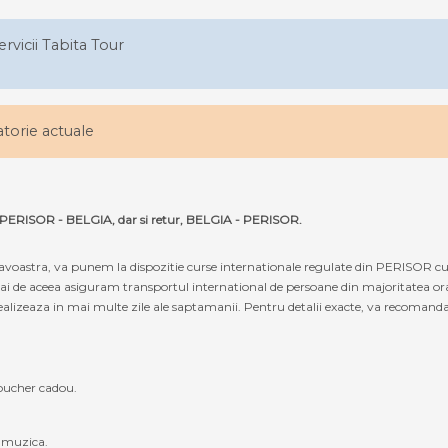
ervicii Tabita Tour
latorie actuale
ta PERISOR - BELGIA, dar si retur, BELGIA - PERISOR.
oastra, va punem la dispozitie curse internationale regulate din PERISOR cu
cmai de aceea asiguram transportul international de persoane din majoritatea or
alizeaza in mai multe zile ale saptamanii. Pentru detalii exacte, va recomandam s
oucher cadou.
, muzica.