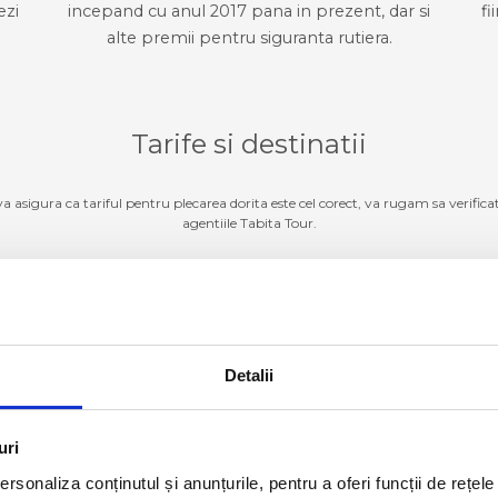
ezi
incepand cu anul 2017 pana in prezent, dar si
fi
alte premii pentru siguranta rutiera.
Tarife si destinatii
 va asigura ca tariful pentru plecarea dorita este cel corect, va rugam sa verifica
agentiile Tabita Tour.
Germania
ZI TARIFE SI DESTINATII
Detalii
Luxemburg
ZI TARIFE SI DESTINATII
Belgia
ZI TARIFE SI DESTINATII
uri
rsonaliza conținutul și anunțurile, pentru a oferi funcții de rețele