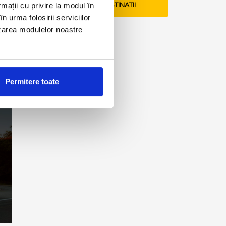
rmații cu privire la modul în
VEZI TARIFE SI DESTINATII
n urma folosirii serviciilor
lizarea modulelor noastre
Permitere toate