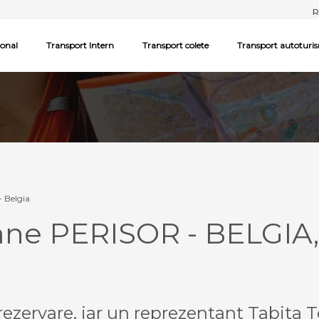
R
ional
Transport Intern
Transport colete
Transport autoturi
- Belgia
ane PERISOR - BELGIA,
ezervare, iar un reprezentant Tabita T