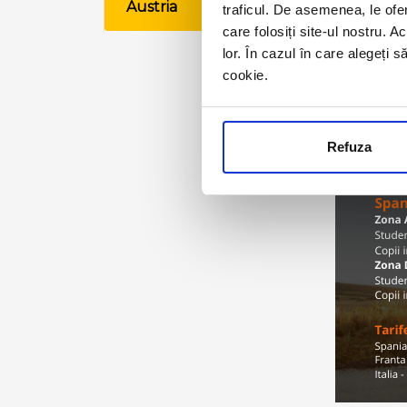
Austria
traficul. De asemenea, le ofer
VE
care folosiți site-ul nostru. A
lor. În cazul în care alegeți 
cookie.
Refuza