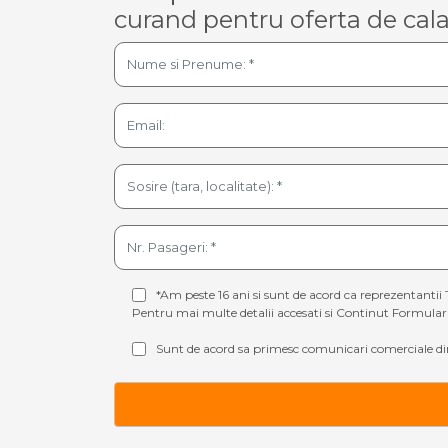
curand pentru oferta de cala
*Am peste 16 ani si sunt de acord ca reprezentantii 
Pentru mai multe detalii accesati si
Continut Formular 
Sunt de acord sa primesc comunicari comerciale din