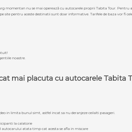
g momentan nu se mai operează cu autocarele proprii Tabita Tour. Pentru a ach
 pe site pentru aceste destinatii sunt doar informative. Tarifele de baza vor fi ce
tuit!
entiile noastre.
e cat mai placuta cu autocarele Tabit
eo in limita bunul simt, astfel incat sa nu deranjeze ceilalti pasageri.
icipanti la calatorie
ul autocarului atata timp cat acesta se afla in miscare