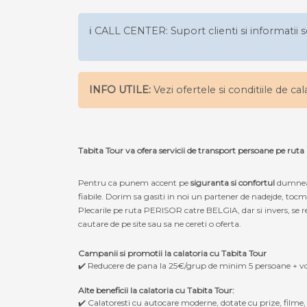
ℹ️ CALL CENTER: Suport clienti si informatii s
INFO UTILE:
Vezi ofertele si conditiile de ca
Tabita Tour va ofera servicii de transport persoane pe ru
Pentru ca punem accent pe
siguranta si confortul
dumneav
fiabile. Dorim sa gasiti in noi un partener de nadejde, to
Plecarile pe ruta PERISOR catre BELGIA, dar si invers, se re
cautare de pe site sau sa ne cereti o oferta.
Campanii si promotii la calatoria cu Tabita Tour
✔️ Reducere de pana la 25€/grup de minim 5 persoane + v
Alte beneficii la calatoria cu Tabita Tour:
✔️ Calatoresti cu autocare moderne, dotate cu prize, filme