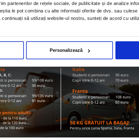
Olanda
im partenerilor de rețele sociale, de publicitate și de analize info
ZI TARIFE SI DESTINATII
ceștia le pot combina cu alte informații oferite de dvs. sau culese î
să continuați să utilizați website-ul nostru, sunteți de acord cu uti
Conditii de calatorie si bagaje
Personalizează