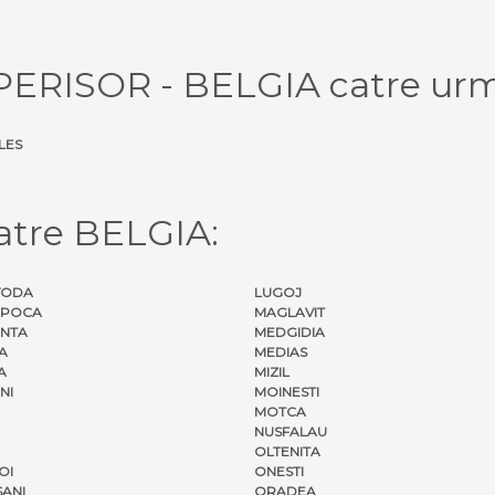
 PERISOR - BELGIA catre urm
LES
atre BELGIA:
VODA
LUGOJ
APOCA
MAGLAVIT
NTA
MEDGIDIA
A
MEDIAS
A
MIZIL
NI
MOINESTI
MOTCA
NUSFALAU
OLTENITA
OI
ONESTI
ANI
ORADEA