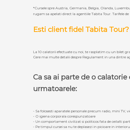
*Cursele spre Austria, Germania, Belgia, Olanda, Luxembur
rugam sa apelati direct la agentiile Tabita Tour. Tarifele de
Esti client fidel Tabita Tour?
La 10 calatorii efectuate cu noi, te rasplatim cu un bilet gra
Cere mai multe detalii despre Regulament in una dintre ag
Ca sa ai parte de o calatori
urmatoarele:
- Sa folosesti aparatele personale precum radio, mini TV, vid
- O igiena corporala corespunzatoare
- Un comportament civilizat si politicos fata de ceilalti part
- Pe timpul cursei sa nu te deplasezi in picioare in interior