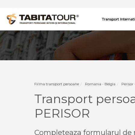
Transport Internat
Firma transport persoane
Romania - Belgia
Perisor 
Transport perso
PERISOR
Completeaza formularul de r