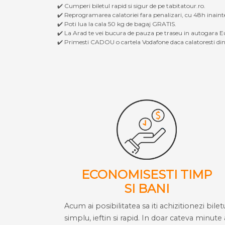
✔️ Cumperi biletul rapid si sigur de pe tabitatour.ro.
✔️ Reprogramarea calatoriei fara penalizari, cu 48h inaint
✔️ Poti lua la cala 50 kg de bagaj GRATIS.
✔️ La Arad te vei bucura de pauza pe traseu in autogara Eu
✔️ Primesti CADOU o cartela Vodafone daca calatoresti din 
ECONOMISESTI TIMP
SI BANI
Acum ai posibilitatea sa iti achizitionezi bilet
simplu, ieftin si rapid. In doar cateva minute 