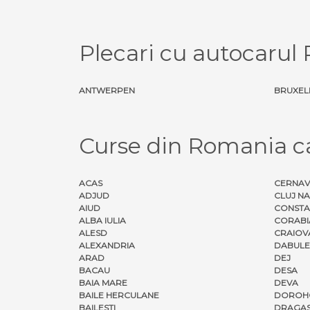
Plecari cu autocarul
ANTWERPEN
BRUXEL
Curse din Romania c
ACAS
CERNA
ADJUD
CLUJ N
AIUD
CONSTA
ALBA IULIA
CORABI
ALESD
CRAIOV
ALEXANDRIA
DABULE
ARAD
DEJ
BACAU
DESA
BAIA MARE
DEVA
BAILE HERCULANE
DOROH
BAILESTI
DRAGAS