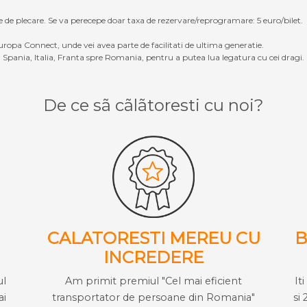
e de plecare. Se va perecepe doar taxa de rezervare/reprogramare: 5 euro/bilet.
ropa Connect, unde vei avea parte de facilitati de ultima generatie.
Spania, Italia, Franta spre Romania, pentru a putea lua legatura cu cei dragi.
De ce sã cãlãtoresti cu noi?
CALATORESTI MEREU CU
B
INCREDERE
ul
Am primit premiul "Cel mai eficient
It
ai
transportator de persoane din Romania"
si 