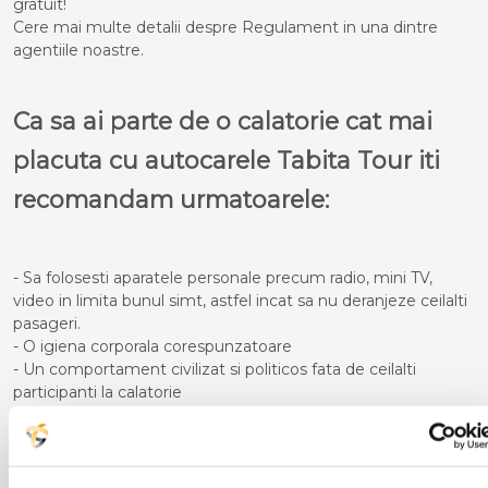
gratuit!
Cere mai multe detalii despre Regulament in una dintre
agentiile noastre.
Ca sa ai parte de o calatorie cat mai
placuta cu autocarele Tabita Tour iti
recomandam urmatoarele:
- Sa folosesti aparatele personale precum radio, mini TV,
video in limita bunul simt, astfel incat sa nu deranjeze ceilalti
pasageri.
- O igiena corporala corespunzatoare
- Un comportament civilizat si politicos fata de ceilalti
participanti la calatorie
- Pe timpul cursei sa nu te deplasezi in picioare in interiorul
autocarului atata timp cat acesta se afla in miscare