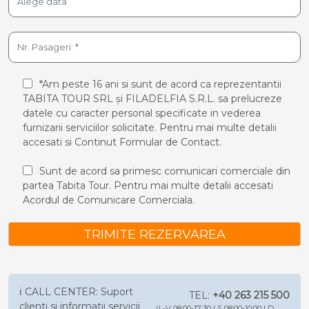
*Am peste 16 ani si sunt de acord ca reprezentantii
TABITA TOUR SRL și FILADELFIA S.R.L. sa prelucreze
datele cu caracter personal specificate in vederea
furnizarii serviciilor solicitate. Pentru mai multe detalii
accesati si
Continut Formular de Contact.
Sunt de acord sa primesc comunicari comerciale din
partea Tabita Tour. Pentru mai multe detalii accesati
Acordul de Comunicare Comerciala.
TRIMITE REZERVAREA
ℹ️ CALL CENTER: Suport
TEL:
+40 263 215 500
clienti si informatii servicii
(L-V 08:00-17:30 | S 08:00-10:00 | D