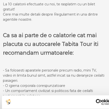
La 10 calatorii efectuate cu noi, te rasplatim cu un bilet
gratuit!
Cere mai multe detalii despre Regulament in una dintre
agentiile noastre.
Ca sa ai parte de o calatorie cat mai
placuta cu autocarele Tabita Tour iti
recomandam urmatoarele:
- Sa folosesti aparatele personale precum radio, mini TV,
video in limita bunul simt, astfel incat sa nu deranjeze ceilalti
pasageri.
- O igiena corporala corespunzatoare
- Un comportament civilizat si politicos fata de ceilalti
participanti la calatorie
- Pe timpul cursei sa nu te deplasezi in picioare in interiorul
autocarului atata timp cat acesta se afla in miscare