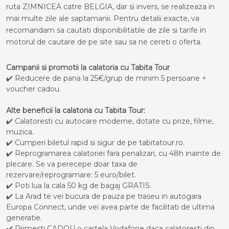
ruta ZIMNICEA catre BELGIA, dar si invers, se realizeaza in
mai multe zile ale saptamanii. Pentru detalii exacte, va
recomandam sa cautati disponibilitatile de zile si tarife in
motorul de cautare de pe site sau sa ne cereti o oferta.
Campanii si promotii la calatoria cu Tabita Tour
✔️ Reducere de pana la 25€/grup de minim 5 persoane +
voucher cadou.
Alte beneficii la calatoria cu Tabita Tour:
✔️ Calatoresti cu autocare moderne, dotate cu prize, filme,
muzica.
✔️ Cumperi biletul rapid si sigur de pe tabitatour.ro.
✔️ Reprogramarea calatoriei fara penalizari, cu 48h inainte de
plecare. Se va perecepe doar taxa de
rezervare/reprogramare: 5 euro/bilet.
✔️ Poti lua la cala 50 kg de bagaj GRATIS.
✔️ La Arad te vei bucura de pauza pe traseu in autogara
Europa Connect, unde vei avea parte de facilitati de ultima
generatie.
✔️ Primesti CADOU o cartela Vodafone daca calatoresti din