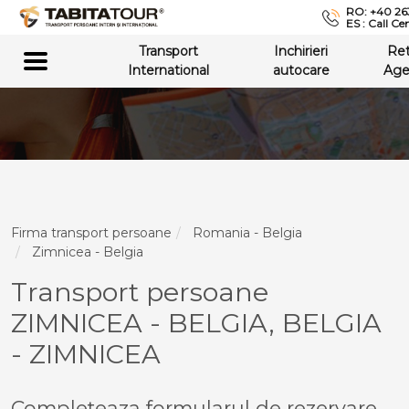
RO: +40 26
ES : Call Ce
Transport
Inchirieri
Re
International
autocare
Age
Firma transport persoane
Romania - Belgia
Zimnicea - Belgia
Transport persoane
ZIMNICEA - BELGIA, BELGIA
- ZIMNICEA
Completeaza formularul de rezervare,