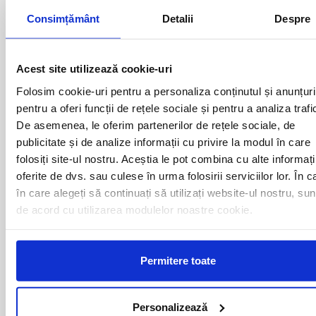
Consimțământ
Detalii
Despre
Plecari cu autocarul ZIMNICEA -
Acest site utilizează cookie-uri
BELGIA catre urmatoarele
Folosim cookie-uri pentru a personaliza conținutul și anunțuri
destinatii
pentru a oferi funcții de rețele sociale și pentru a analiza trafi
De asemenea, le oferim partenerilor de rețele sociale, de
ANTWERPEN
BRUXELLES
publicitate și de analize informații cu privire la modul în care
folosiți site-ul nostru. Aceștia le pot combina cu alte informați
oferite de dvs. sau culese în urma folosirii serviciilor lor. În c
în care alegeți să continuați să utilizați website-ul nostru, sun
Curse din Romania catre BELGIA:
de acord cu utilizarea modulelor noastre cookie.
ACAS
LUGOJ
ADJUD
MAGLAVIT
Permitere toate
AIUD
MEDGIDIA
ALBA IULIA
MEDIAS
ALESD
MIZIL
Personalizează
ALEXANDRIA
MOINESTI