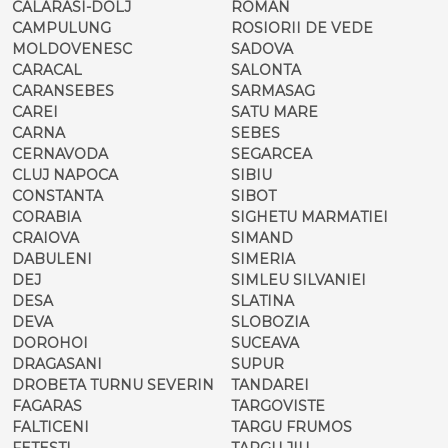
CALARASI-DOLJ
ROMAN
CAMPULUNG
ROSIORII DE VEDE
MOLDOVENESC
SADOVA
CARACAL
SALONTA
CARANSEBES
SARMASAG
CAREI
SATU MARE
CARNA
SEBES
CERNAVODA
SEGARCEA
CLUJ NAPOCA
SIBIU
CONSTANTA
SIBOT
CORABIA
SIGHETU MARMATIEI
CRAIOVA
SIMAND
DABULENI
SIMERIA
DEJ
SIMLEU SILVANIEI
DESA
SLATINA
DEVA
SLOBOZIA
DOROHOI
SUCEAVA
DRAGASANI
SUPUR
DROBETA TURNU SEVERIN
TANDAREI
FAGARAS
TARGOVISTE
FALTICENI
TARGU FRUMOS
FETESTI
TARGU JIU