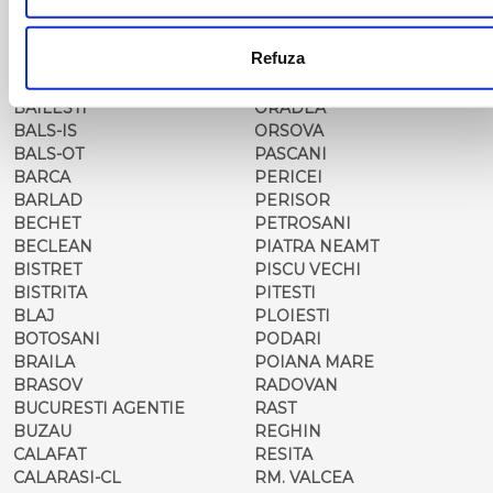
ARAD
MOTCA
BACAU
NUSFALAU
Refuza
BAIA MARE
OLTENITA
BAILE HERCULANE
ONESTI
BAILESTI
ORADEA
BALS-IS
ORSOVA
BALS-OT
PASCANI
BARCA
PERICEI
BARLAD
PERISOR
BECHET
PETROSANI
BECLEAN
PIATRA NEAMT
BISTRET
PISCU VECHI
BISTRITA
PITESTI
BLAJ
PLOIESTI
BOTOSANI
PODARI
BRAILA
POIANA MARE
BRASOV
RADOVAN
BUCURESTI AGENTIE
RAST
BUZAU
REGHIN
CALAFAT
RESITA
CALARASI-CL
RM. VALCEA