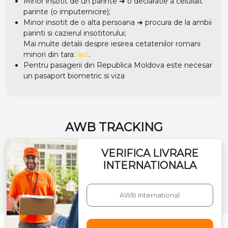
Minor insotit de un parinte ➜ o declaratie a celuilalt
parinte (o imputernicire);
Minor insotit de o alta persoana ➜ procura de la ambii
parinti si cazierul insotitorului;
Mai multe detalii despre iesirea cetatenilor romani
minori din tara:
aici
.
Pentru pasagerii din Republica Moldova este necesar
un pasaport biometric si viza
AWB TRACKING
VERIFICA LIVRARE
INTERNATIONALA