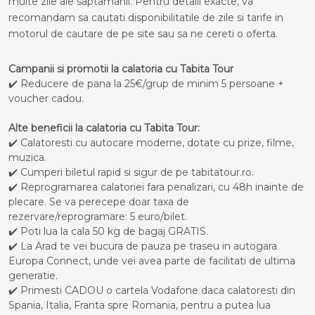
multe zile ale saptamanii. Pentru detalii exacte, va
recomandam sa cautati disponibilitatile de zile si tarife in
motorul de cautare de pe site sau sa ne cereti o oferta.
Campanii si promotii la calatoria cu Tabita Tour
✔️ Reducere de pana la 25€/grup de minim 5 persoane +
voucher cadou.
Alte beneficii la calatoria cu Tabita Tour:
✔️ Calatoresti cu autocare moderne, dotate cu prize, filme,
muzica.
✔️ Cumperi biletul rapid si sigur de pe tabitatour.ro.
✔️ Reprogramarea calatoriei fara penalizari, cu 48h inainte de
plecare. Se va perecepe doar taxa de
rezervare/reprogramare: 5 euro/bilet.
✔️ Poti lua la cala 50 kg de bagaj GRATIS.
✔️ La Arad te vei bucura de pauza pe traseu in autogara
Europa Connect, unde vei avea parte de facilitati de ultima
generatie.
✔️ Primesti CADOU o cartela Vodafone daca calatoresti din
Spania, Italia, Franta spre Romania, pentru a putea lua