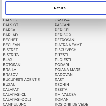
BACAU
NUSFALAU
BAIA MARE
OLTENITA
Refuza
BAILE HERCULANE
ONESTI
BAILESTI
ORADEA
BALS-IS
ORSOVA
BALS-OT
PASCANI
BARCA
PERICEI
BARLAD
PERISOR
BECHET
PETROSANI
BECLEAN
PIATRA NEAMT
BISTRET
PISCU VECHI
BISTRITA
PITESTI
BLAJ
PLOIESTI
BOTOSANI
PODARI
BRAILA
POIANA MARE
BRASOV
RADOVAN
BUCURESTI AGENTIE
RAST
BUZAU
REGHIN
CALAFAT
RESITA
CALARASI-CL
RM. VALCEA
CALARASI-DOLJ
ROMAN
CAMPULUNG
ROSIORII DE VEDE