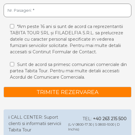
*Am peste 16 ani si sunt de acord ca reprezentantii
TABITA TOUR SRL și FILADELFIA S.R.L. sa prelucreze
datele cu caracter personal specificate in vederea
furnizarii serviciilor solicitate. Pentru mai multe detalii
accesati si
Continut Formular de Contact.
Sunt de acord sa primesc comunicari comerciale din
partea Tabita Tour. Pentru mai multe detalii accesati
Acordul de Comunicare Comerciala.
TRIMITE REZERVAREA
ℹ️ CALL CENTER: Suport
TEL:
+40 263 215 500
clienti si informatii servicii
(L-V 08:00-17:30 | S 08:00-10:00 | D
Tabita Tour
Inchis)