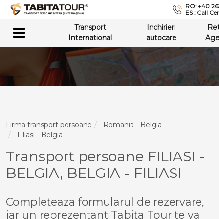
RO: +40 26
ES : Call Ce
Transport
Inchirieri
Re
International
autocare
Age
Firma transport persoane
Romania - Belgia
Filiasi - Belgia
Transport persoane FILIASI -
BELGIA, BELGIA - FILIASI
Completeaza formularul de rezervare,
iar un reprezentant Tabita Tour te va