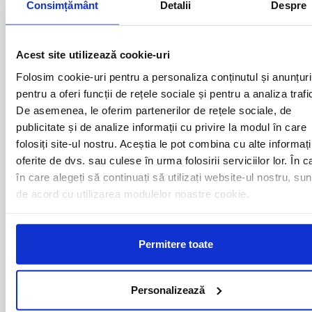
Consimțământ
Detalii
Despre
Plecari cu autocarul FILIASI -
BELGIA catre urmatoarele
Acest site utilizează cookie-uri
destinatii
Folosim cookie-uri pentru a personaliza conținutul și anunțuri
pentru a oferi funcții de rețele sociale și pentru a analiza trafi
De asemenea, le oferim partenerilor de rețele sociale, de
ANTWERPEN
BRUXELLES
publicitate și de analize informații cu privire la modul în care
folosiți site-ul nostru. Aceștia le pot combina cu alte informați
oferite de dvs. sau culese în urma folosirii serviciilor lor. În c
Curse din Romania catre BELGIA:
în care alegeți să continuați să utilizați website-ul nostru, sun
de acord cu utilizarea modulelor noastre cookie.
ACAS
LUGOJ
ADJUD
MAGLAVIT
AIUD
MEDGIDIA
Permitere toate
ALBA IULIA
MEDIAS
ALESD
MIZIL
ALEXANDRIA
MOINESTI
Personalizează
ARAD
MOTCA