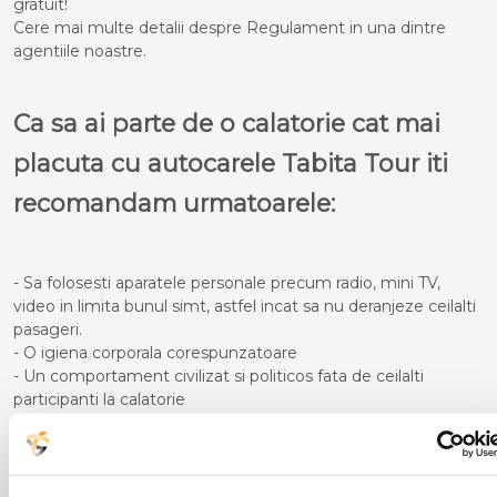
gratuit!
Cere mai multe detalii despre Regulament in una dintre
agentiile noastre.
Ca sa ai parte de o calatorie cat mai
placuta cu autocarele Tabita Tour iti
recomandam urmatoarele:
- Sa folosesti aparatele personale precum radio, mini TV,
video in limita bunul simt, astfel incat sa nu deranjeze ceilalti
pasageri.
- O igiena corporala corespunzatoare
- Un comportament civilizat si politicos fata de ceilalti
participanti la calatorie
- Pe timpul cursei sa nu te deplasezi in picioare in interiorul
autocarului atata timp cat acesta se afla in miscare