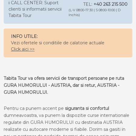
ℹ️ CALL CENTER: Suport
TEL:
+40 263 215 500
clienti si informatii servicii
(L-V 08:00-17:30 | S 08:00-10:00 | D
Tabita Tour
Inchis)
INFO UTILE:
Vezi ofertele si conditiile de calatorie actuale
Click aici >>
Tabita Tour va ofera servicii de transport persoane pe ruta
GURA HUMORULUI - AUSTRIA, dar si retur, AUSTRIA -
GURA HUMORULUI.
Pentru ca punem accent pe
siguranta si confortul
dumneavoastra, va punem la dispozitie curse internationale
regulate din GURA HUMORULUI cu destinatia AUSTRIA
realizate cu autocare moderne si fiabile. Dorim sa gasiti in