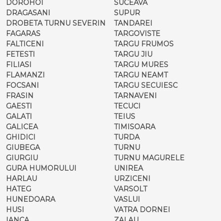
DOROHOI
SUCEAVA
DRAGASANI
SUPUR
DROBETA TURNU SEVERIN
TANDAREI
FAGARAS
TARGOVISTE
FALTICENI
TARGU FRUMOS
FETESTI
TARGU JIU
FILIASI
TARGU MURES
FLAMANZI
TARGU NEAMT
FOCSANI
TARGU SECUIESC
FRASIN
TARNAVENI
GAESTI
TECUCI
GALATI
TEIUS
GALICEA
TIMISOARA
GHIDICI
TURDA
GIUBEGA
TURNU
GIURGIU
TURNU MAGURELE
GURA HUMORULUI
UNIREA
HARLAU
URZICENI
HATEG
VARSOLT
HUNEDOARA
VASLUI
HUSI
VATRA DORNEI
IANCA
ZALAU