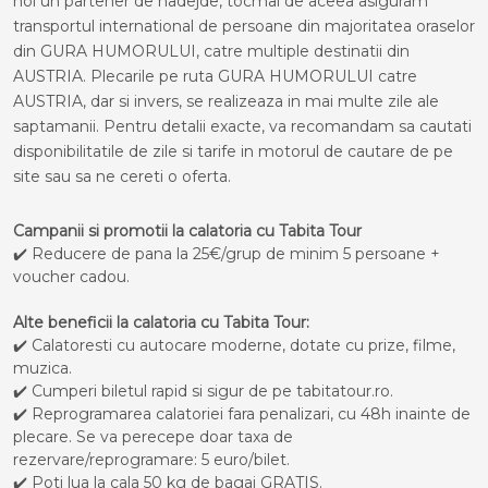
noi un partener de nadejde, tocmai de aceea asiguram
transportul international de persoane din majoritatea oraselor
din GURA HUMORULUI, catre multiple destinatii din
AUSTRIA. Plecarile pe ruta GURA HUMORULUI catre
AUSTRIA, dar si invers, se realizeaza in mai multe zile ale
saptamanii. Pentru detalii exacte, va recomandam sa cautati
disponibilitatile de zile si tarife in motorul de cautare de pe
site sau sa ne cereti o oferta.
Campanii si promotii la calatoria cu Tabita Tour
✔️ Reducere de pana la 25€/grup de minim 5 persoane +
voucher cadou.
Alte beneficii la calatoria cu Tabita Tour:
✔️ Calatoresti cu autocare moderne, dotate cu prize, filme,
muzica.
✔️ Cumperi biletul rapid si sigur de pe tabitatour.ro.
✔️ Reprogramarea calatoriei fara penalizari, cu 48h inainte de
plecare. Se va perecepe doar taxa de
rezervare/reprogramare: 5 euro/bilet.
✔️ Poti lua la cala 50 kg de bagaj GRATIS.