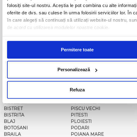
folosiți site-ul nostru. Aceștia le pot combina cu alte informați
ADJUD
MAGLAVIT
AIUD
MEDGIDIA
oferite de dvs. sau culese în urma folosirii serviciilor lor. În c
ALBA IULIA
MEDIAS
în care alegeți să continuați să utilizați website-ul nostru, sun
ALESD
MIZIL
de acord cu utilizarea modulelor noastre cookie.
ALEXANDRIA
MOINESTI
ARAD
MOTCA
BACAU
NUSFALAU
Permitere toate
BAIA MARE
OLTENITA
BAILE HERCULANE
ONESTI
BAILESTI
ORADEA
Personalizează
BALS-IS
ORSOVA
BALS-OT
PASCANI
BARCA
PERICEI
BARLAD
PERISOR
Refuza
BECHET
PETROSANI
BECLEAN
PIATRA NEAMT
BISTRET
PISCU VECHI
BISTRITA
PITESTI
BLAJ
PLOIESTI
BOTOSANI
PODARI
BRAILA
POIANA MARE