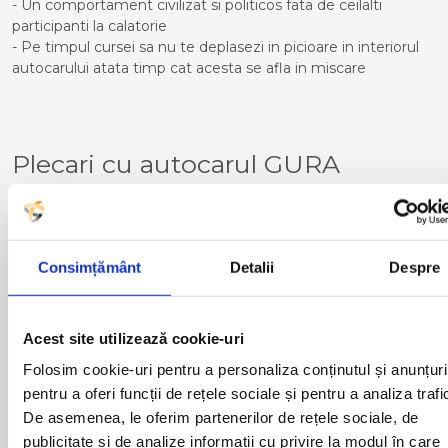
- Un comportament civilizat si politicos fata de ceilalti
participanti la calatorie
- Pe timpul cursei sa nu te deplasezi in picioare in interiorul
autocarului atata timp cat acesta se afla in miscare
Plecari cu autocarul GURA
HUMORULUI - AUSTRIA catre
urmatoarele destinatii
Consimțământ
Detalii
Despre
LINZ
Acest site utilizează cookie-uri
Curse din Romania catre
Folosim cookie-uri pentru a personaliza conținutul și anunțuri
AUSTRIA:
pentru a oferi funcții de rețele sociale și pentru a analiza trafi
De asemenea, le oferim partenerilor de rețele sociale, de
publicitate și de analize informații cu privire la modul în care
ACAS
LUGOJ