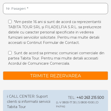
*Am peste 16 ani si sunt de acord ca reprezentantii
TABITA TOUR SRL și FILADELFIA S.R.L. sa prelucreze
datele cu caracter personal specificate in vederea
furnizarii serviciilor solicitate. Pentru mai multe detalii
accesati si
Continut Formular de Contact.
Sunt de acord sa primesc comunicari comerciale din
partea Tabita Tour. Pentru mai multe detalii accesati
Acordul de Comunicare Comerciala.
TRIMITE REZERVAREA
ℹ️ CALL CENTER: Suport
TEL:
+40 263 215 500
clienti si informatii servicii
(L-V 08:00-17:30 | S 08:00-10:00 | D
Tabita Tour
Inchis)