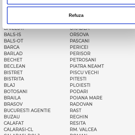
ARAD
MOTCA
BACAU
NUSFALAU
Refuza
BAIA MARE
OLTENITA
BAILE HERCULANE
ONESTI
BAILESTI
ORADEA
BALS-IS
ORSOVA
BALS-OT
PASCANI
BARCA
PERICEI
BARLAD
PERISOR
BECHET
PETROSANI
BECLEAN
PIATRA NEAMT
BISTRET
PISCU VECHI
BISTRITA
PITESTI
BLAJ
PLOIESTI
BOTOSANI
PODARI
BRAILA
POIANA MARE
BRASOV
RADOVAN
BUCURESTI AGENTIE
RAST
BUZAU
REGHIN
CALAFAT
RESITA
CALARASI-CL
RM. VALCEA