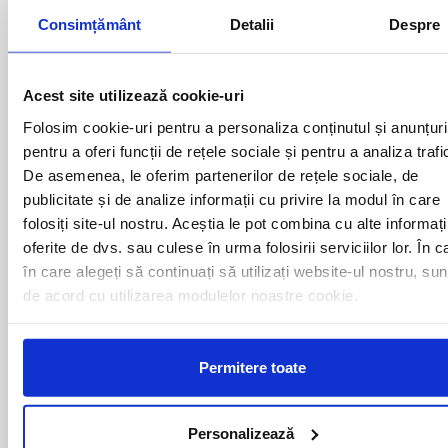
Consimțământ
Detalii
Despre
Plecari cu autocarul ONESTI -
AUSTRIA catre urmatoarele
Acest site utilizează cookie-uri
destinatii
Folosim cookie-uri pentru a personaliza conținutul și anunțuri
pentru a oferi funcții de rețele sociale și pentru a analiza trafi
LINZ
De asemenea, le oferim partenerilor de rețele sociale, de
publicitate și de analize informații cu privire la modul în care
folosiți site-ul nostru. Aceștia le pot combina cu alte informați
Curse din Romania catre
oferite de dvs. sau culese în urma folosirii serviciilor lor. În c
în care alegeți să continuați să utilizați website-ul nostru, sun
AUSTRIA:
de acord cu utilizarea modulelor noastre cookie.
ACAS
LUGOJ
ADJUD
MAGLAVIT
Permitere toate
AIUD
MEDGIDIA
ALBA IULIA
MEDIAS
ALESD
MIZIL
Personalizează
ALEXANDRIA
MOINESTI