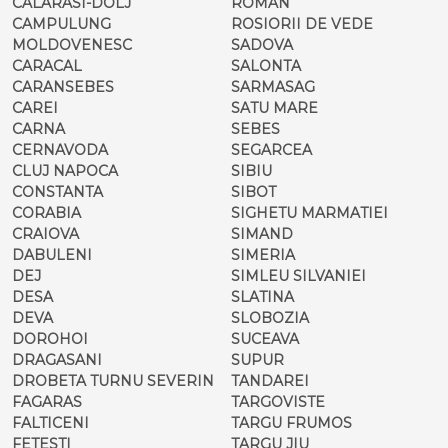
CALARASI-DOLJ
ROMAN
CAMPULUNG
ROSIORII DE VEDE
MOLDOVENESC
SADOVA
CARACAL
SALONTA
CARANSEBES
SARMASAG
CAREI
SATU MARE
CARNA
SEBES
CERNAVODA
SEGARCEA
CLUJ NAPOCA
SIBIU
CONSTANTA
SIBOT
CORABIA
SIGHETU MARMATIEI
CRAIOVA
SIMAND
DABULENI
SIMERIA
DEJ
SIMLEU SILVANIEI
DESA
SLATINA
DEVA
SLOBOZIA
DOROHOI
SUCEAVA
DRAGASANI
SUPUR
DROBETA TURNU SEVERIN
TANDAREI
FAGARAS
TARGOVISTE
FALTICENI
TARGU FRUMOS
FETESTI
TARGU JIU