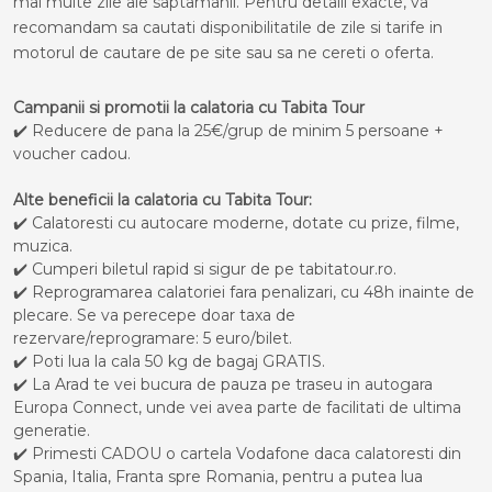
mai multe zile ale saptamanii. Pentru detalii exacte, va
recomandam sa cautati disponibilitatile de zile si tarife in
motorul de cautare de pe site sau sa ne cereti o oferta.
Campanii si promotii la calatoria cu Tabita Tour
✔️ Reducere de pana la 25€/grup de minim 5 persoane +
voucher cadou.
Alte beneficii la calatoria cu Tabita Tour:
✔️ Calatoresti cu autocare moderne, dotate cu prize, filme,
muzica.
✔️ Cumperi biletul rapid si sigur de pe tabitatour.ro.
✔️ Reprogramarea calatoriei fara penalizari, cu 48h inainte de
plecare. Se va perecepe doar taxa de
rezervare/reprogramare: 5 euro/bilet.
✔️ Poti lua la cala 50 kg de bagaj GRATIS.
✔️ La Arad te vei bucura de pauza pe traseu in autogara
Europa Connect, unde vei avea parte de facilitati de ultima
generatie.
✔️ Primesti CADOU o cartela Vodafone daca calatoresti din
Spania, Italia, Franta spre Romania, pentru a putea lua