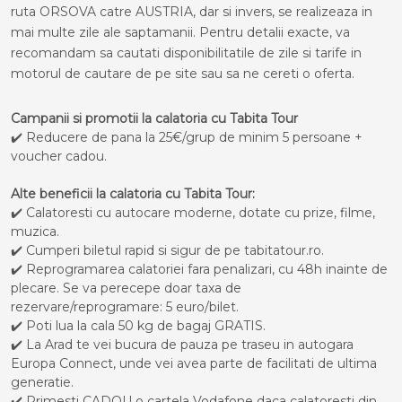
ruta ORSOVA catre AUSTRIA, dar si invers, se realizeaza in
mai multe zile ale saptamanii. Pentru detalii exacte, va
recomandam sa cautati disponibilitatile de zile si tarife in
motorul de cautare de pe site sau sa ne cereti o oferta.
Campanii si promotii la calatoria cu Tabita Tour
✔️ Reducere de pana la 25€/grup de minim 5 persoane +
voucher cadou.
Alte beneficii la calatoria cu Tabita Tour:
✔️ Calatoresti cu autocare moderne, dotate cu prize, filme,
muzica.
✔️ Cumperi biletul rapid si sigur de pe tabitatour.ro.
✔️ Reprogramarea calatoriei fara penalizari, cu 48h inainte de
plecare. Se va perecepe doar taxa de
rezervare/reprogramare: 5 euro/bilet.
✔️ Poti lua la cala 50 kg de bagaj GRATIS.
✔️ La Arad te vei bucura de pauza pe traseu in autogara
Europa Connect, unde vei avea parte de facilitati de ultima
generatie.
✔️ Primesti CADOU o cartela Vodafone daca calatoresti din