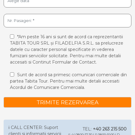
*Am peste 16 ani si sunt de acord ca reprezentantii
TABITA TOUR SRL și FILADELFIA S.R.L. sa prelucreze
datele cu caracter personal specificate in vederea
furnizarii serviciilor solicitate. Pentru mai multe detalii
accesati si
Continut Formular de Contact.
Sunt de acord sa primesc comunicari comerciale din
partea Tabita Tour. Pentru mai multe detalii accesati
Acordul de Comunicare Comerciala.
TRIMITE REZERVAREA
ℹ️ CALL CENTER: Suport
TEL:
+40 263 215 500
clienti si informatii servicii
(L-V 08:00-17:30 | S 08:00-10:00 | D