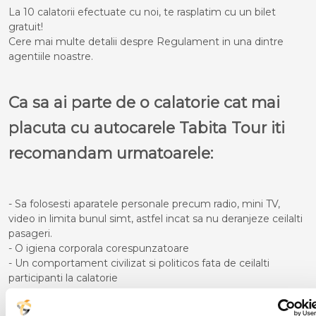
La 10 calatorii efectuate cu noi, te rasplatim cu un bilet
gratuit!
Cere mai multe detalii despre Regulament in una dintre
agentiile noastre.
Ca sa ai parte de o calatorie cat mai
placuta cu autocarele Tabita Tour iti
recomandam urmatoarele:
- Sa folosesti aparatele personale precum radio, mini TV,
video in limita bunul simt, astfel incat sa nu deranjeze ceilalti
pasageri.
- O igiena corporala corespunzatoare
- Un comportament civilizat si politicos fata de ceilalti
participanti la calatorie
- Pe timpul cursei sa nu te deplasezi in picioare in interiorul
autocarului atata timp cat acesta se afla in miscare