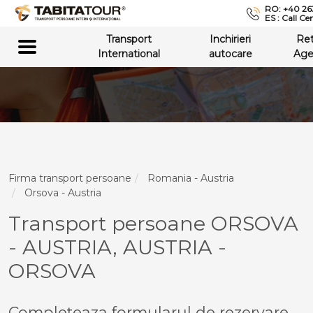
RO: +40 26
ES : Call Ce
Transport
Inchirieri
Re
International
autocare
Age
Firma transport persoane
Romania - Austria
Orsova - Austria
Transport persoane ORSOVA
- AUSTRIA, AUSTRIA -
ORSOVA
Completeaza formularul de rezervare,