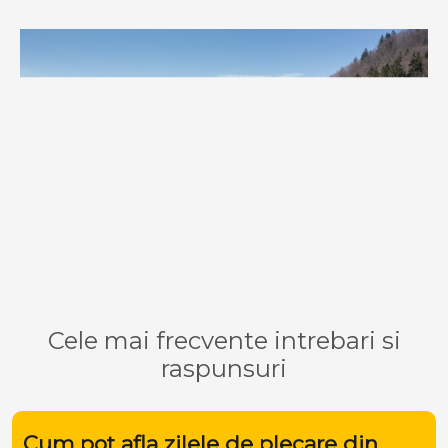
Cele mai frecvente intrebari si
raspunsuri
Cum pot afla zilele de plecare din