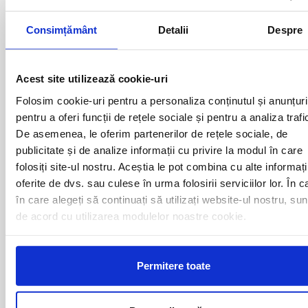
Consimțământ
Detalii
Despre
Plecari cu autocarul ORSOVA -
AUSTRIA catre urmatoarele
Acest site utilizează cookie-uri
destinatii
Folosim cookie-uri pentru a personaliza conținutul și anunțuri
pentru a oferi funcții de rețele sociale și pentru a analiza trafi
De asemenea, le oferim partenerilor de rețele sociale, de
LINZ
publicitate și de analize informații cu privire la modul în care
folosiți site-ul nostru. Aceștia le pot combina cu alte informați
oferite de dvs. sau culese în urma folosirii serviciilor lor. În c
Curse din Romania catre
în care alegeți să continuați să utilizați website-ul nostru, sun
AUSTRIA:
de acord cu utilizarea modulelor noastre cookie.
ACAS
LUGOJ
ADJUD
Permitere toate
MAGLAVIT
AIUD
MEDGIDIA
ALBA IULIA
MEDIAS