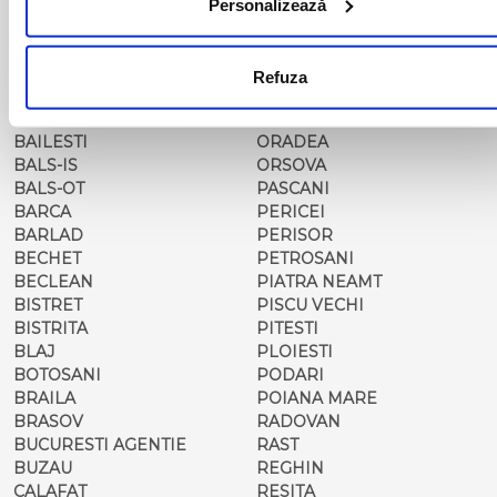
ALESD
MIZIL
Personalizează
ALEXANDRIA
MOINESTI
ARAD
MOTCA
BACAU
NUSFALAU
Refuza
BAIA MARE
OLTENITA
BAILE HERCULANE
ONESTI
BAILESTI
ORADEA
BALS-IS
ORSOVA
BALS-OT
PASCANI
BARCA
PERICEI
BARLAD
PERISOR
BECHET
PETROSANI
BECLEAN
PIATRA NEAMT
BISTRET
PISCU VECHI
BISTRITA
PITESTI
BLAJ
PLOIESTI
BOTOSANI
PODARI
BRAILA
POIANA MARE
BRASOV
RADOVAN
BUCURESTI AGENTIE
RAST
BUZAU
REGHIN
CALAFAT
RESITA